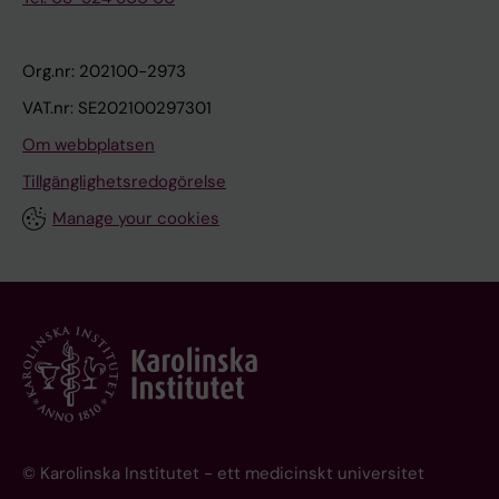
Org.nr: 202100-2973
VAT.nr: SE202100297301
Om webbplatsen
Tillgänglighetsredogörelse
Manage your cookies
© Karolinska Institutet - ett medicinskt universitet