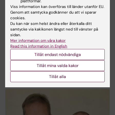
plattformar.
Viss information kan överföras till länder utanför EU.
Genom att samtycka godkänner du att vi sparar
cookies.
Du kan när som helst ändra eller återkalla ditt
Framsteg i produktion av näthinneceller för
samtycke via kakikonen längst ned till vänster på
behandling av blindhet
sidan.
Forskare vid CNS har hittat ett sätt att förfina
Mer information om våra kakor
framställningen av näthinneceller från embryonala
Read this information in English
stamceller för behandling av blindhet hos äldre.
Tillåt endast nödvändiga
Med hjälp av gensaxen CRISPR/Cas9 har de även
lyckats modifiera cellerna så att de kan gömma sig
Tillåt mina valda kakor
från immunförsvaret och på så vis förhindra
avstötning.
Tillåt alla