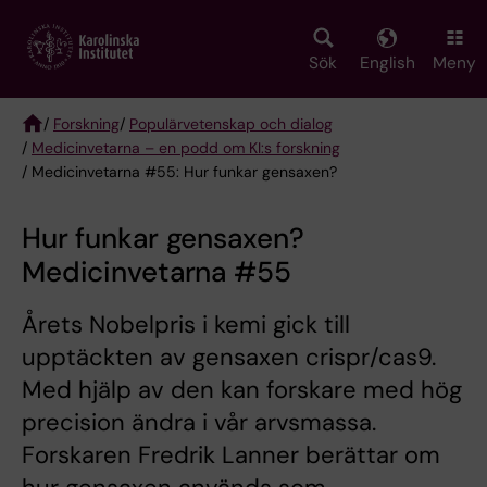
Skip
to
main
Sök
English
Meny
content
/
Forskning
/
Populärvetenskap och dialog
/
Medicinvetarna – en podd om KI:s forskning
Breadcrumb
/ Medicinvetarna #55: Hur funkar gensaxen?
Hur funkar gensaxen?
Medicinvetarna #55
Årets Nobelpris i kemi gick till
upptäckten av gensaxen crispr/cas9.
Med hjälp av den kan forskare med hög
precision ändra i vår arvsmassa.
Forskaren Fredrik Lanner berättar om