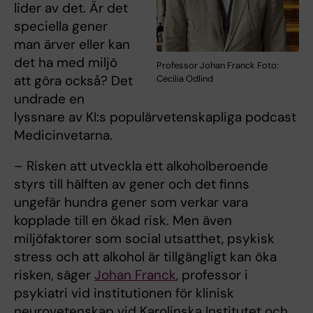
lider av det. Är det
speciella gener
man ärver eller kan
det ha med miljö
Professor Johan Franck Foto:
att göra också? Det
Cecilia Odlind
undrade en
lyssnare av KI:s populärvetenskapliga podcast
Medicinvetarna.
– Risken att utveckla ett alkoholberoende
styrs till hälften av gener och det finns
ungefär hundra gener som verkar vara
kopplade till en ökad risk. Men även
miljöfaktorer som social utsatthet, psykisk
stress och att alkohol är tillgängligt kan öka
risken, säger
Johan Franck
, professor i
psykiatri vid institutionen för klinisk
neurovetenskap vid Karolinska Institutet och