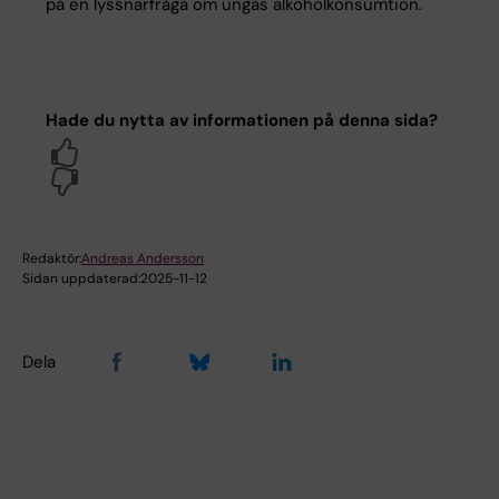
på en lyssnarfråga om ungas alkoholkonsumtion.
Hade du nytta av informationen på denna sida?
Yes
No
Redaktör:
Andreas Andersson
Sidan uppdaterad:
2025-11-12
Dela