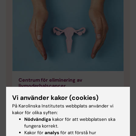
Centrum för eliminering av
livmoderhalscancer
Centret arbetar med att öka kunskapen kring
Vi använder kakor (cookies)
design och utvärdering av strategier för att
På Karolinska Institutets webbplats använder vi
utrota livmoderhalscancer. Arbetet ingår i
kakor för olika syften:
kampanjen att Sverige ska vara fritt från
Nödvändiga
kakor för att webbplatsen ska
livmoderhalscancer år 2027. Centret ingår
fungera korrekt.
och i ett internationellt nätverk för
Kakor för
analys
för att förstå hur
referenslaboratorier inom HPV-testning.