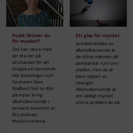
Podd: Dricker du
Ett glas för mycket
för mycket?
Schablonbilden av
Det kan räcka med
alkoholberoende är
att dra ner på
de slitna männen på
drickandet för att
parkbänkar runt om i
stoppa ett beroende.
staden, men de är
Hör psykologen och
bara toppen av
forskaren Sara
isberget.
Wallhed Finn ta död
Alkoholberoende är
på myter kring
ett väldigt mycket
alkoholberoende i
större problem än så.
senaste avsnittet av
KI:s podcast
Medicinvetarna.