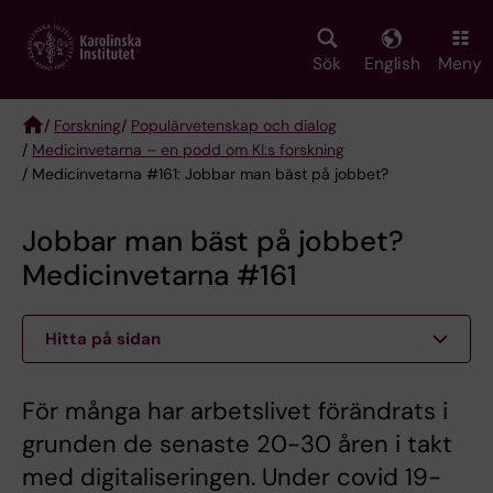
Skip
to
main
Sök
English
Meny
content
/
Forskning
/
Populärvetenskap och dialog
/
Medicinvetarna – en podd om KI:s forskning
Breadcrumb
/ Medicinvetarna #161: Jobbar man bäst på jobbet?
Jobbar man bäst på jobbet?
Medicinvetarna #161
Hitta på sidan
För många har arbetslivet förändrats i
grunden de senaste 20-30 åren i takt
med digitaliseringen. Under covid 19-