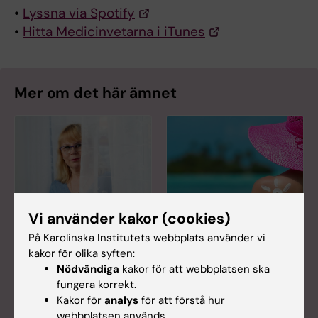
•
Lyssna via Spotify
•
Hitta Medicinvetarna i iTunes
Mer om det här ämnet
Vi använder kakor (cookies)
Fler ska sola
”Vi måste sluta
På Karolinska Institutets webbplats använder vi
klokare
hylla solbränd hud”
kakor för olika syften:
Yvonne Brandberg
#skuggakuten
Nödvändiga
kakor för att webbplatsen ska
kommer alltid att
utnämndes till hetast
fungera korrekt.
minnas den unge
i Almedalen under
Kakor för
analys
för att förstå hur
mannen som
Almedalsveckan i
webbplatsen används.