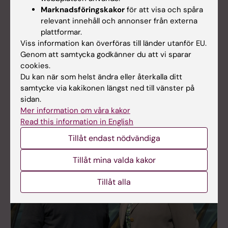
drabbades av
Visby. Forskaren
Marknadsföringskakor
för att visa och spåra
hudcancer mitt i
Johan Hansson
relevant innehåll och annonser från externa
livet. Hans öde
berättar om varför
plattformar.
motiverar henne att
han vill se en
Viss information kan överföras till länder utanför EU.
försöka få fler att
attitydförändring
Genom att samtycka godkänner du att vi sparar
sola klokare.
kring vårt solande.
cookies.
Du kan när som helst ändra eller återkalla ditt
samtycke via kakikonen längst ned till vänster på
sidan.
Mer information om våra kakor
Read this information in English
Tillåt endast nödvändiga
Tillåt mina valda kakor
Tillåt alla