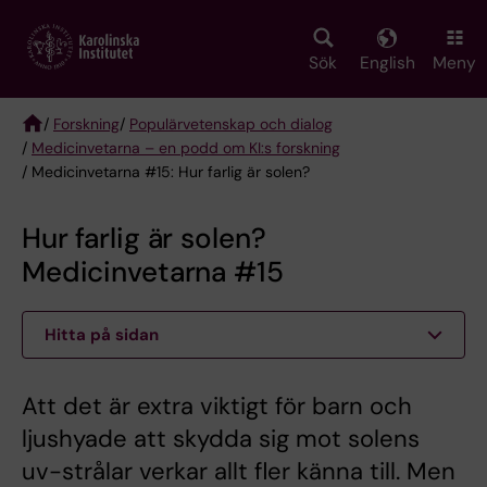
Skip
to
main
Sök
English
Meny
content
/
Forskning
/
Populärvetenskap och dialog
/
Medicinvetarna – en podd om KI:s forskning
Breadcrumb
/ Medicinvetarna #15: Hur farlig är solen?
Hur farlig är solen?
Medicinvetarna #15
Hitta på sidan
Att det är extra viktigt för barn och
ljushyade att skydda sig mot solens
uv-strålar verkar allt fler känna till. Men