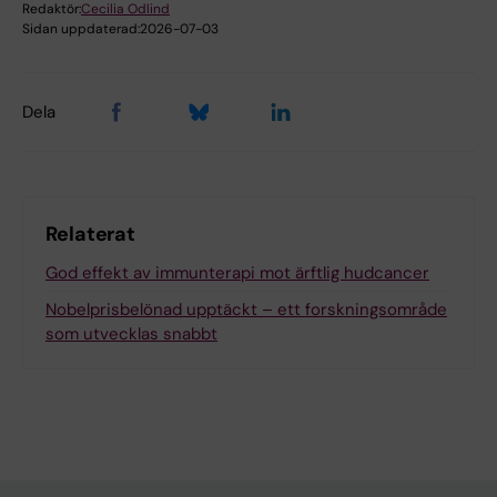
Redaktör:
Cecilia Odlind
Sidan uppdaterad:
2026-07-03
Dela
Relaterat
God effekt av immunterapi mot ärftlig hudcancer
Nobelprisbelönad upptäckt – ett forskningsområde
som utvecklas snabbt