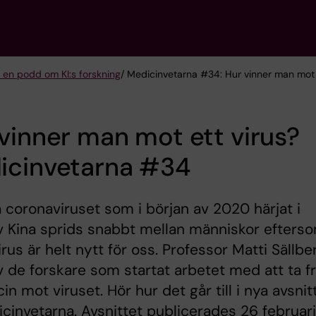
 en podd om KI:s forskning
/ Medicinvetarna #34: Hur vinner man mot 
vinner man mot ett virus?
icinvetarna #34
 coronaviruset som i början av 2020 härjat i
v Kina sprids snabbt mellan människor efters
irus är helt nytt för oss. Professor Matti Sällbe
v de forskare som startat arbetet med att ta 
cin mot viruset. Hör hur det går till i nya avsnit
cinvetarna. Avsnittet publicerades 26 februari