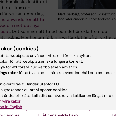
vid Karolinska Institutet
arbetat fram en
m för vaccinutveckling
Matti Sällberg, professor vid instituti
 nu används för att ta
laboratoriemedicin. Foto: Andreas A
 vaccin mot det nya
ruset
. Det kommer att ta tid och det är oklart om de
t lyckas. Hör honom förklara varför det ändå är viktigt 
kakor (cookies)
nvetarna berättar han också om hur vaccin fungerar,
tutets webbplats använder vi kakor för olika syften:
n mellan farliga och mindre farliga virus och hur han själv
akor för att webbplatsen ska fungera korrekt.
na med det aktuella virusutbrottet.
lys
för att förstå hur webbplatsen används.
ingskakor
för att visa och spåra relevant innehåll och annonser
et svarar också
John Axelsson
, forskare vid institutionen
eurovetenskap vid Karolinska Institutet, på lyssnarfråga
 överföras till länder utanför EU.
kningen säger om fenomenet ”man cold”. Är det mer syn
 godkänner du att vi sparar cookies.
lda män än det är om förkylda kvinnor? Lyssna på svaret
t ändra eller återkalla ditt samtycke via kakikonen längst ned til
 våra kakor
on in English
na på avsnittet via
Spotify
nödvändiga
Tillåt mina valda kakor
Ti