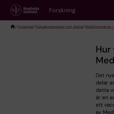
Skip
Forskning
to
main
content
/
Forskning
/
Populärvetenskap och dialog
/
Medicinvetarna –
Breadcrumb
Hur 
Med
Det nya
delar a
detta v
är en a
ett vac
av Medi