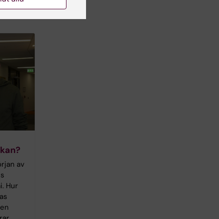
ukan?
rjan av
ns
i. Hur
nas
 en
rar