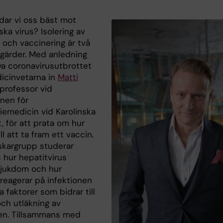
dar vi oss bäst mot
ka virus? Isolering av
 och vaccinering är två
tgärder. Med anledning
ya coronavirusutbrottet
icinvetarna in
Matti
 professor vid
onen för
iemedicin vid Karolinska
t, för att prata om hur
ill att ta fram ett vaccin.
skargrupp studerar
s hur hepatitvirus
sjukdom och hur
reagerar på infektionen
a faktorer som bidrar till
och utläkning av
n. Tillsammans med