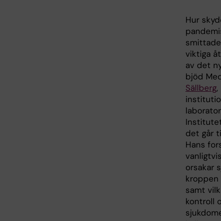
Hur skyd
pandemis
smittade
viktiga å
av det n
bjöd Med
Sällberg
,
instituti
laborator
Institute
det går t
Hans for
vanligtvi
orsakar 
kroppen 
samt vilk
kontroll 
sjukdome