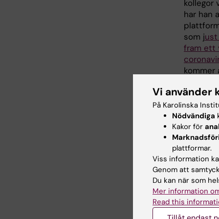
kollegor 
har han 
plattfor
som j
ust
fram ett
coronavi
kommer at
försöka.
Vi använder 
I Medici
På Karolinska Insti
skillnade
Nödvändiga
k
på risker
Kakor för
ana
Marknadsför
I avsnitt
plattformar.
klinisk n
Viss information kan
vad fors
Genom att samtycka
om förky
Du kan när som hels
podden!
Mer information om
Read this informati
Lyss
Tillåt endast 