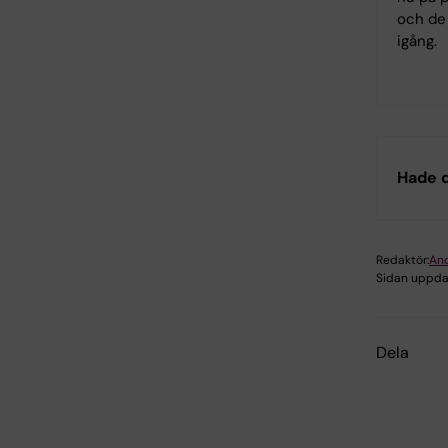
och de 
igång.
Hade d
Redaktör:
An
Sidan uppda
Dela