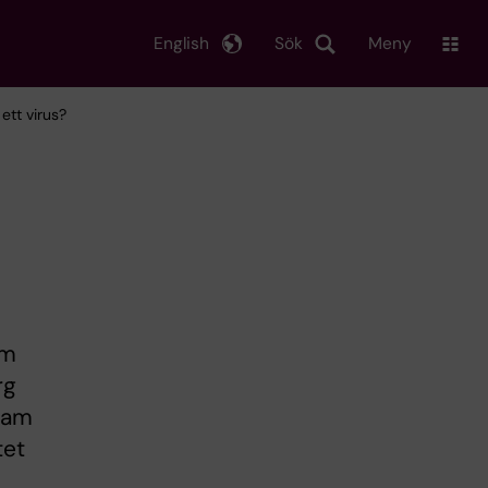
English
Sök
Meny
ett virus?
om
rg
fram
tet