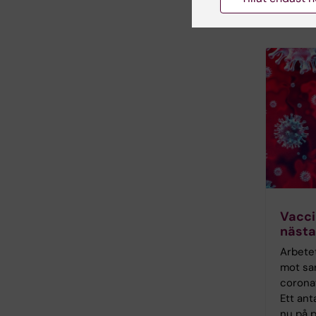
Hitt
Vacci
nästa
Arbetet
mot sa
coronav
Ett ant
nu på p