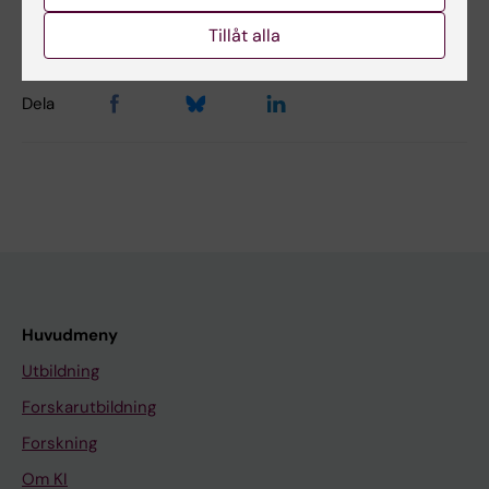
Andreas Andersson
Sidan uppdaterad:
2026-06-22
Tillåt alla
Dela
Huvudmeny
Utbildning
Forskarutbildning
Forskning
Om KI