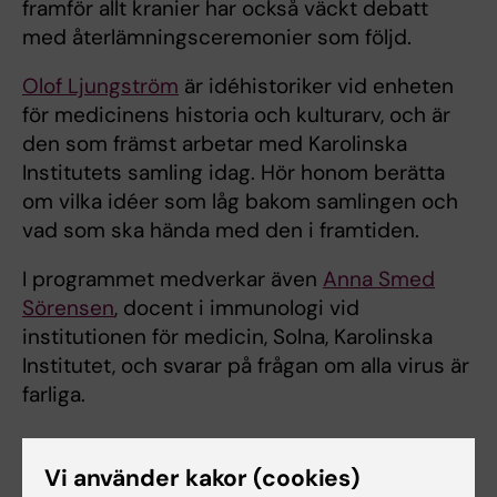
framför allt kranier har också väckt debatt
med återlämningsceremonier som följd.
Olof Ljungström
är idéhistoriker vid enheten
för medicinens historia och kulturarv, och är
den som främst arbetar med Karolinska
Institutets samling idag. Hör honom berätta
om vilka idéer som låg bakom samlingen och
vad som ska hända med den i framtiden.
I programmet medverkar även
Anna Smed
Sörensen
, docent i immunologi vid
institutionen för medicin, Solna, Karolinska
Institutet, och svarar på frågan om alla virus är
farliga.
Vi använder kakor (cookies)
Lyssna på avsnittet via Spotify istället