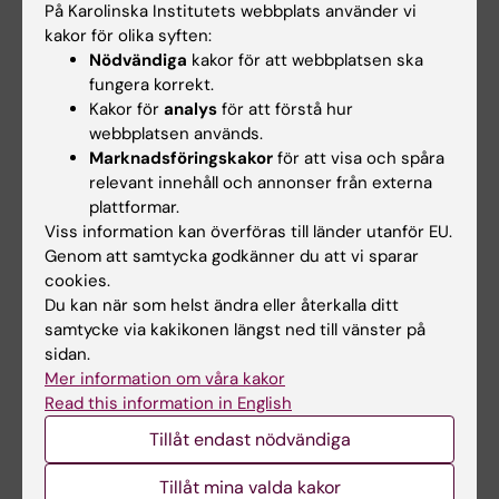
På Karolinska Institutets webbplats använder vi
Hitta Medicinvetarna i iTunes
kakor för olika syften:
Nödvändiga
kakor för att webbplatsen ska
fungera korrekt.
Kakor för
analys
för att förstå hur
Länkar
webbplatsen används.
Marknadsföringskakor
för att visa och spåra
Enheten för medicinens historia och kulturarv
relevant innehåll och annonser från externa
plattformar.
Arbetsgrupp under KI:s etikråd bildas kring
Viss information kan överföras till länder utanför EU.
minnesmärken och historia
Genom att samtycka godkänner du att vi sparar
cookies.
Du kan när som helst ändra eller återkalla ditt
samtycke via kakikonen längst ned till vänster på
Hade du nytta av informationen på denna sida?
sidan.
Yes
Mer information om våra kakor
No
Read this information in English
Tillåt endast nödvändiga
Innehållsgranskare:
Tillåt mina valda kakor