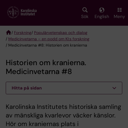
Skip
to
main
Sök
English
Meny
content
/
Forskning
/
Populärvetenskap och dialog
/
Medicinvetarna – en podd om KI:s forskning
Breadcrumb
/ Medicinvetarna #8: Historien om kranierna
Historien om kranierna.
Medicinvetarna #8
Hitta på sidan
Karolinska Institutets historiska samling
av mänskliga kvarlevor väcker känslor.
Hör om kraniernas plats i