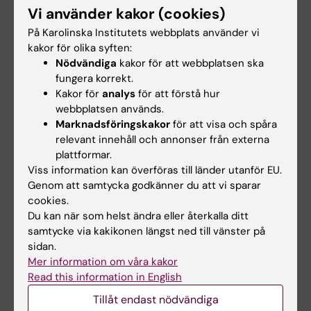
Vi använder kakor (cookies)
På Karolinska Institutets webbplats använder vi
kakor för olika syften:
Nödvändiga
kakor för att webbplatsen ska
fungera korrekt.
Kakor för
analys
för att förstå hur
webbplatsen används.
#7: Vem tål gluten?
Marknadsföringskakor
för att visa och spåra
Att äta glutenfritt är knappast nyttigt. Men
relevant innehåll och annonser från externa
livsviktigt för dem som lider av celiaki. Professor
plattformar.
Jonas Ludvigsson reder ut begreppen.
Viss information kan överföras till länder utanför EU.
Genom att samtycka godkänner du att vi sparar
cookies.
Du kan när som helst ändra eller återkalla ditt
samtycke via kakikonen längst ned till vänster på
sidan.
Mer information om våra kakor
Read this information in English
Tillåt endast nödvändiga