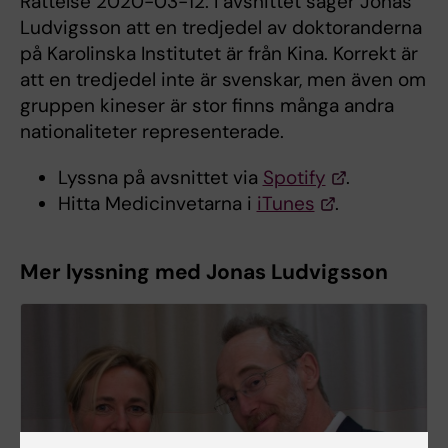
Rättelse 2020-03-12: I avsnittet säger Jonas
Ludvigsson att en tredjedel av doktoranderna
på Karolinska Institutet är från Kina. Korrekt är
att en tredjedel inte är svenskar, men även om
gruppen kineser är stor finns många andra
nationaliteter representerade.
Lyssna på avsnittet via
Spotify
.
Hitta Medicinvetarna i
iTunes
.
Mer lyssning med Jonas Ludvigsson