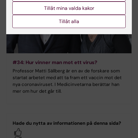
Tillåt mina valda kakor
Tillåt alla
#34: Hur vinner man mot ett virus?
Professor Matti Sällberg är en av de forskare som
startat arbetet med att ta fram ett vaccin mot det
nya coronaviruset. I Medicinvetarna berättar han
mer om hur det går till.
Hade du nytta av informationen på denna sida?
Yes