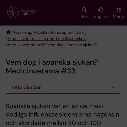
Skip
to
main
Sök
English
Meny
content
/
Forskning
/
Populärvetenskap och dialog
/
Medicinvetarna – en podd om KI:s forskning
Breadcrumb
/ Medicinvetarna #33: Vem dog i spanska sjukan?
Vem dog i spanska sjukan?
Medicinvetarna #33
Hitta på sidan
Spanska sjukan var en av de mest
dödliga influensaepidemierna någonsin
och skördade mellan 50 och 100