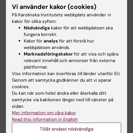
Vi använder kakor (cookies)
Wasserman, chef för
den psykiska hälsan
Nationellt centrum
(som stress och
På Karolinska Institutets webbplats använder vi
för suicidforskning
ångest) såväl för att
kakor för olika syften:
och prevention av
stärka det
Nödvändiga
kakor för att webbplatsen ska
psykisk ohälsa
psykosociala
fungera korrekt.
(NASP) vid KI.
välbefinnandet.
Kakor för
analys
för att förstå hur
webbplatsen används.
Marknadsföringskakor
för att visa och spåra
relevant innehåll och annonser från externa
plattformar.
Viss information kan överföras till länder utanför EU.
Genom att samtycka godkänner du att vi sparar
cookies.
Du kan när som helst ändra eller återkalla ditt
samtycke via kakikonen längst ned till vänster på
sidan.
Mer information om våra kakor
Read this information in English
Tillåt endast nödvändiga