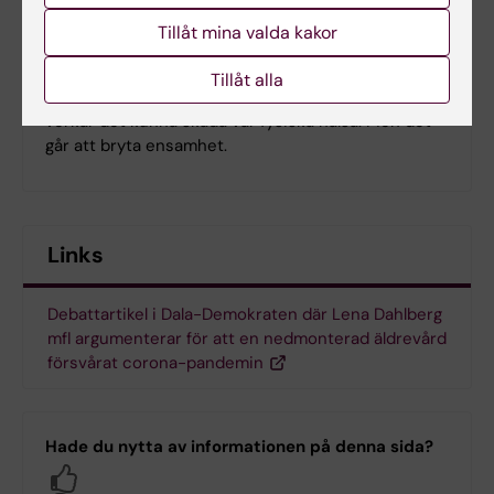
Tillåt mina valda kakor
Ensamhet – ett hot mot vår hälsa
Tillåt alla
Det är tungt att känna sig ensam – och dessutom
verkar det kunna skada vår fysiska hälsa. Men det
går att bryta ensamhet.
Links
Debattartikel i Dala-Demokraten där Lena Dahlberg
mfl argumenterar för att en nedmonterad äldrevård
försvårat corona-pandemin
Hade du nytta av informationen på denna sida?
Yes