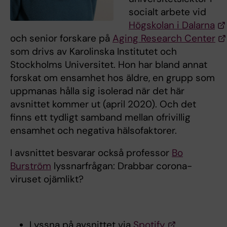
socialt arbete vid
Högskolan i Dalarna
och senior forskare på
Aging Research Center
som drivs av Karolinska Institutet och
Stockholms Universitet. Hon har bland annat
forskat om ensamhet hos äldre, en grupp som
uppmanas hålla sig isolerad när det här
avsnittet kommer ut (april 2020). Och det
finns ett tydligt samband mellan ofrivillig
ensamhet och negativa hälsofaktorer.
I avsnittet besvarar också professor
Bo
Burström
lyssnarfrågan: Drabbar corona-
viruset ojämlikt?
Lyssna på avsnittet via
Spotify
.