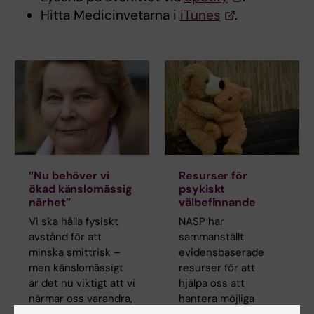
Hitta Medicinvetarna i
iTunes
.
”Nu behöver vi
Resurser för
ökad känslomässig
psykiskt
närhet”
välbefinnande
Vi ska hålla fysiskt
NASP har
avstånd för att
sammanställt
minska smittrisk –
evidensbaserade
men känslomässigt
resurser för att
är det nu viktigt att vi
hjälpa oss att
närmar oss varandra,
hantera möjliga
menar Danuta
negativa effekter på