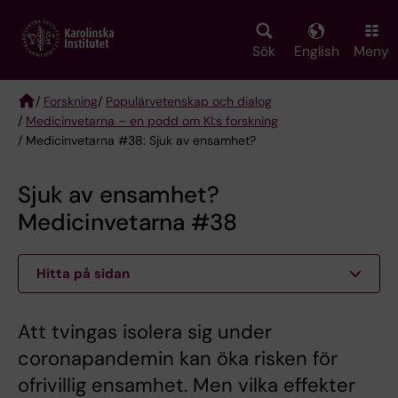
Skip
to
main
Sök
English
Meny
content
/
Forskning
/
Populärvetenskap och dialog
/
Medicinvetarna – en podd om KI:s forskning
Breadcrumb
/ Medicinvetarna #38: Sjuk av ensamhet?
Sjuk av ensamhet?
Medicinvetarna #38
Hitta på sidan
Att tvingas isolera sig under
coronapandemin kan öka risken för
ofrivillig ensamhet. Men vilka effekter