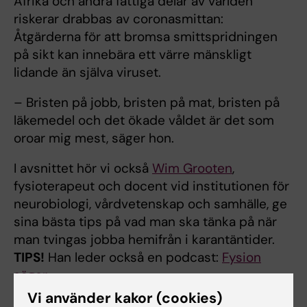
Afrika och andra fattiga delar av världen
riskerar drabbas av coronasmittan:
Åtgärderna för att bromsa smittspridningen
på sikt kan innebära ett värre mänskligt
lidande än själva viruset.
– Bristen på jobb, bristen på mat, bristen på
läkemedel och det ökade våldet är det som
oroar mig mest, säger hon.
I avsnittet hör vi också
Wim Grooten
,
fysioterapeut och docent vid institutionen för
neurobiologi, vårdvetenskap och samhälle, ge
sina bästa tips på vad man ska tänka på när
man tvingas jobba hemifrån i karantäntider.
TIPS!
Han leder också en podcast:
Fysion
säger...
Vi använder kakor (cookies)
Lyssna på avsnittet via
Spotify