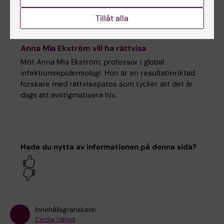
Tillåt alla
Anna Mia Ekström vill ha rättvisa
Möt Anna Mia Ekström, professor i global
infektionsepidemiologi. Hon är en resultatinriktad
forskare med rättvisepatos som tycker att det är
dags att avstigmatisera hiv.
Hade du nytta av informationen på denna sida?
Yes
No
Innehållsgranskare:
Cecilia Odlind