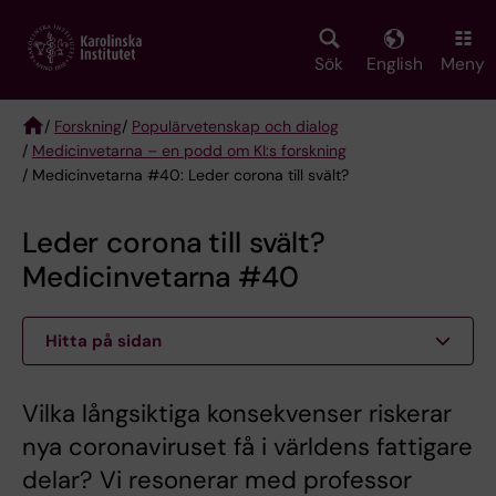
Skip
to
main
Sök
English
Meny
content
/
Forskning
/
Populärvetenskap och dialog
/
Medicinvetarna – en podd om KI:s forskning
Breadcrumb
/ Medicinvetarna #40: Leder corona till svält?
Leder corona till svält?
Medicinvetarna #40
Hitta på sidan
Vilka långsiktiga konsekvenser riskerar
nya coronaviruset få i världens fattigare
delar? Vi resonerar med professor