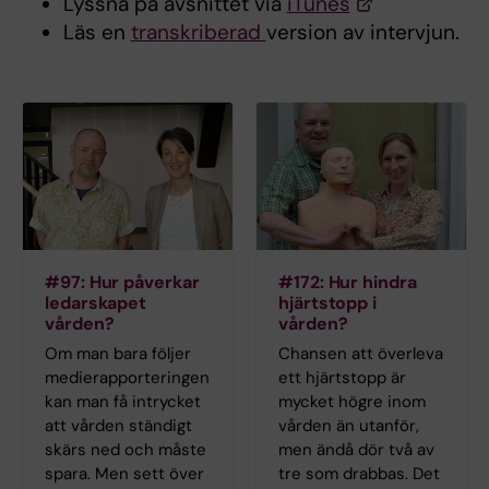
Lyssna på avsnittet via
iTunes
Läs en
transkriberad
version av intervjun.
#97: Hur påverkar
#172: Hur hindra
ledarskapet
hjärtstopp i
vården?
vården?
Om man bara följer
Chansen att överleva
medierapporteringen
ett hjärtstopp är
kan man få intrycket
mycket högre inom
att vården ständigt
vården än utanför,
skärs ned och måste
men ändå dör två av
spara. Men sett över
tre som drabbas. Det