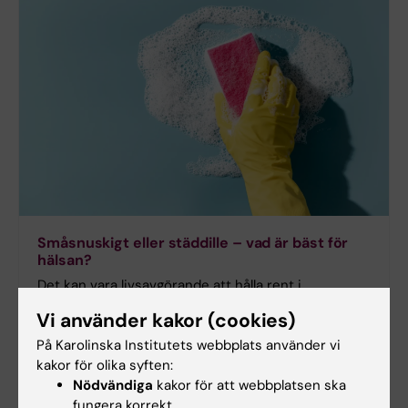
Småsnuskigt eller städdille – vad är bäst för
hälsan?
Det kan vara livsavgörande att hålla rent i
vårdmiljön så att inte farliga bakterier sprids. Här
Vi använder kakor (cookies)
intervjuas forskarna som tar städning på rent allvar.
På Karolinska Institutets webbplats använder vi
kakor för olika syften:
Nödvändiga
kakor för att webbplatsen ska
fungera korrekt.