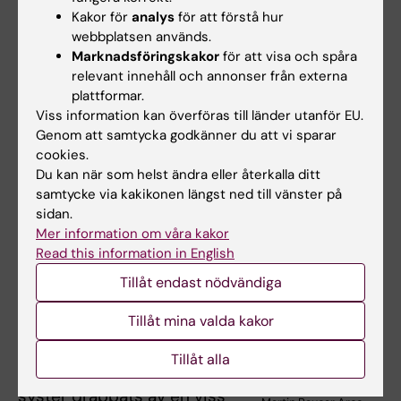
Kakor för
analys
för att förstå hur
webbplatsen används.
Marknadsföringskakor
för att visa och spåra
relevant innehåll och annonser från externa
plattformar.
Viss information kan överföras till länder utanför EU.
Genom att samtycka godkänner du att vi sparar
cookies.
Du kan när som helst ändra eller återkalla ditt
samtycke via kakikonen längst ned till vänster på
sidan.
Lyssnarfrågan: Vad är
Mer information om våra kakor
ataxi?
Read this information in English
Ataxi är ett tillstånd som
Tillåt endast nödvändiga
beror på skador i lillhjärnan
Tillåt mina valda kakor
och som bland annat
påverkar balans, tal och
Tillåt alla
syn. En lyssnare vars
syster drabbats av en viss