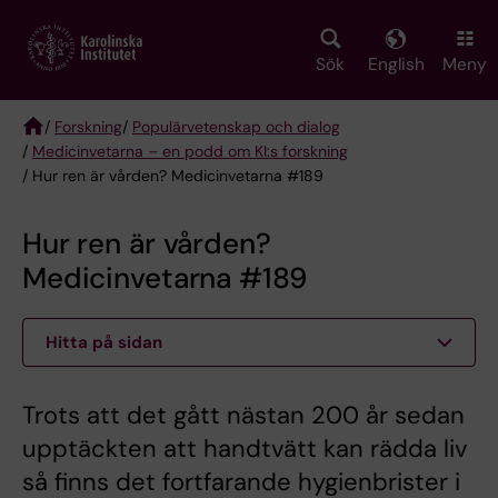
Skip
to
main
Sök
English
Meny
content
/
Forskning
/
Populärvetenskap och dialog
/
Medicinvetarna – en podd om KI:s forskning
Breadcrumb
/ Hur ren är vården? Medicinvetarna #189
Hur ren är vården?
Medicinvetarna #189
Hitta på sidan
Trots att det gått nästan 200 år sedan
upptäckten att handtvätt kan rädda liv
så finns det fortfarande hygienbrister i