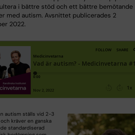
ultera i bättre stöd och ett bättre bemötande
r med autism. Avsnittet publicerades 2
er 2022.
n autism ställs vid 2-3
r och kräver en ganska
de standardiserad
gisk bedömning som