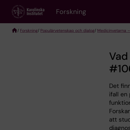
Skip
Forskning
to
main
content
/
Forskning
/
Populärvetenskap och dialog
/
Medicinvetarna –
Breadcrumb
Vad 
#10
Det fin
ifall e
funktio
Forskar
att stu
diagnos