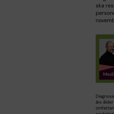
ska res
persone
novemb
Diagnose
års ålde
omfattan
psykolo