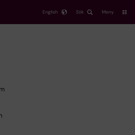
English
Sök
Meny
om
m