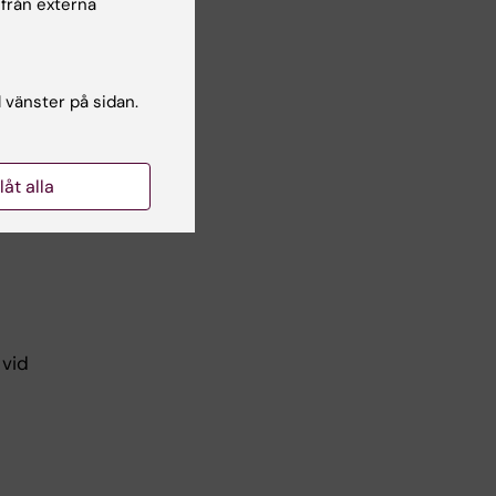
 från externa
nt
l vänster på sidan.
llåt alla
m
 vid