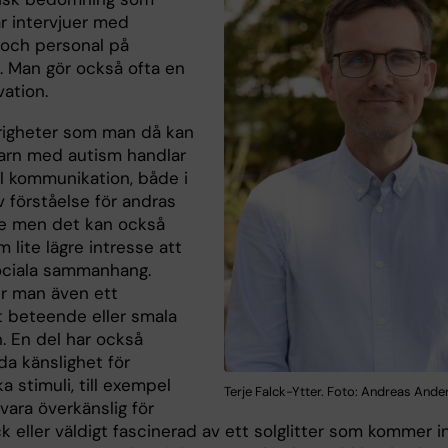
ar intervjuer med
r och personal på
n. Man gör också ofta en
ation.
righeter som man då kan
arn med autism handlar
l kommunikation, både i
 förståelse för andras
e men det kan också
 lite lägre intresse att
sociala sammanhang.
er man även ett
vt beteende eller smala
. En del har också
da känslighet för
a stimuli, till exempel
Terje Falck-Ytter. Foto: Andreas Ande
vara överkänslig för
ck eller väldigt fascinerad av ett solglitter som kommer i