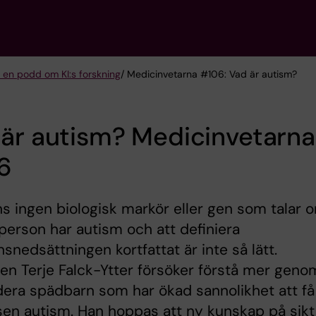
 en podd om KI:s forskning
/ Medicinvetarna #106: Vad är autism?
är autism? Medicinvetarna
6
ns ingen biologisk markör eller gen som talar 
n person har autism och att definiera
nsnedsättningen kortfattat är inte så lätt.
en Terje Falck-Ytter försöker förstå mer geno
dera spädbarn som har ökad sannolikhet att få
en autism. Han hoppas att ny kunskap på sikt