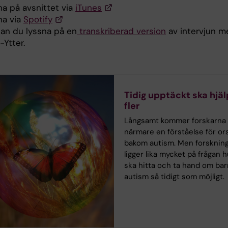
na på avsnittet via
iTunes
na via
Spotify
kan du lyssna på en
transkriberad version
av intervjun m
-Ytter.
Tidig upptäckt ska hjä
fler
Långsamt kommer forskarna a
närmare en förståelse för or
bakom autism. Men forsknin
ligger lika mycket på frågan 
ska hitta och ta hand om ba
autism så tidigt som möjligt.