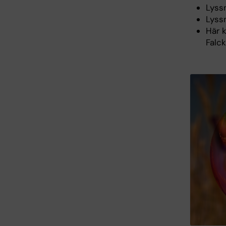
Lyss
Lyss
Här 
Falck