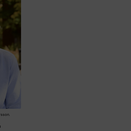
rsson.
n