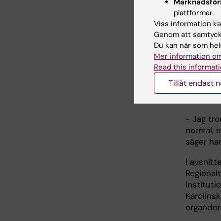
får autis
Marknadsför
annorlun
plattformar.
Viss information kan
- Det han
Genom att samtycka
att vi se
Du kan när som hels
beteende
Mer information om
Read this informati
I avsnit
Tillåt endast 
forskning
fasciner
- Jag tro
normal, n
säger han
I avsnitt
Regional
Instituti
Karolinsk
organdona