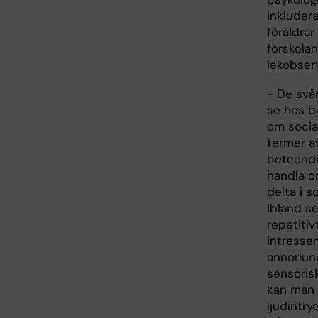
inkluder
föräldra
förskola
lekobserv
- De svå
se hos b
om socia
termer av
beteend
handla om
delta i 
Ibland s
repetiti
intressen
annorlun
sensorisk
kan man 
ljudintry