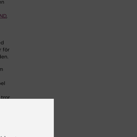
en
IND
,
ed
 för
den.
om
el
 tror
e,
t
re