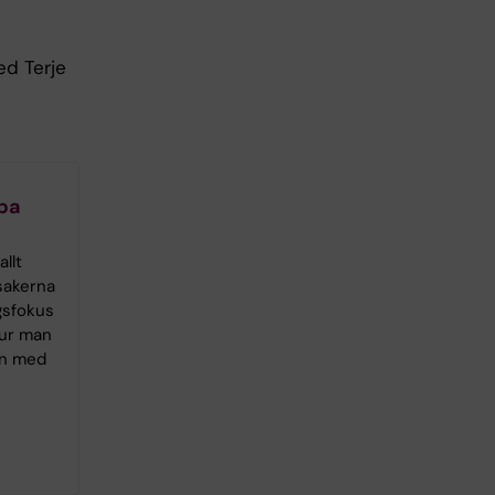
ed Terje
lpa
llt
sakerna
gsfokus
hur man
rn med