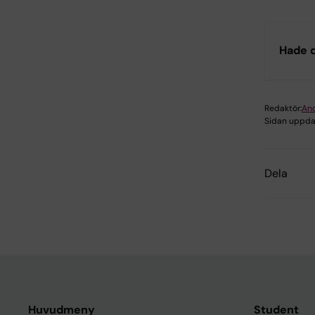
Hade d
Redaktör:
An
Sidan uppda
Dela
Huvudmeny
Student