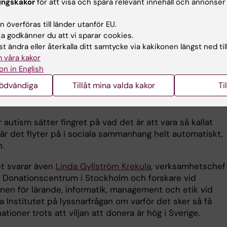
m tar in basal information, som ljud- och ljusintryck,
ingskakor
för att visa och spåra relevant innehåll och annonser
da.
 överföras till länder utanför EU.
dlar alltså inte om hur de agerar socialt. Det är intressa
 godkänner du att vi sparar cookies.
r dessa skillnader så tidigt långt innan vi ser några
t ändra eller återkalla ditt samtycke via kakikonen längst ned til
symtom, säger Terje Falck-Ytter.
 våra kakor
on in English
t 106 av KI:s podcast Medicinvetarna berättar han om sin
nödvändiga
Tillåt mina valda kakor
Ti
, svarar på lyssnarfrågor, och funderar över varför autis
ar många.
r autism sätter fingret på vad det är att vara så kallat
är det flyter på i sociala sammanhang helt automatiskt,
.
et svarar även
Linda Gyllström Krekula
, verksamhetschef
t Donationscentrum i Stockholm och forskare vid
onen för lärande, informatik, management och etik vid
a Institutet på lyssnarfrågan om varför det sker så få
tioner trots att viljan att donera är hög i Sverige.