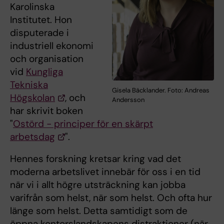
Karolinska
Institutet. Hon
disputerade i
industriell ekonomi
och organisation
vid
Kungliga
Tekniska
Gisela Bäcklander. Foto: Andreas
Högskolan
, och
Andersson
har skrivit boken
"
Ostörd - principer för en skärpt
arbetsdag
".
Hennes forskning kretsar kring vad det
moderna arbetslivet innebär för oss i en tid
när vi i allt högre utsträckning kan jobba
varifrån som helst, när som helst. Och ofta hur
länge som helst. Detta samtidigt som de
öppna kontorslandskapens distraktioner (när