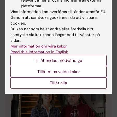
relevant innehåll och annonser från externa
plattformar.
Viss information kan överföras till länder utanför EU.
Genom att samtycka godkänner du att vi sparar
cookies.
#36: Vem får utmattningssyndrom?
Du kan när som helst ändra eller återkalla ditt
Professor emerita Marie Åsberg satte
samtycke via kakikonen längst ned till vänster på
utmattningssyndrom på kartan på 90-talet. I
sidan.
nya avsnittet av KI:s podcast Medicinvetarna
Mer information om våra kakor
berättar hon hur man undviker att gå in i
Read this information in English
väggen.
Tillåt endast nödvändiga
Tillåt mina valda kakor
Tillåt alla