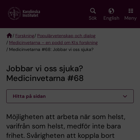
Skip
to
main
Sök
English
Meny
content
/
Forskning
/
Populärvetenskap och dialog
/
Medicinvetarna – en podd om KI:s forskning
Breadcrumb
/ Medicinvetarna #68: Jobbar vi oss sjuka?
Jobbar vi oss sjuka?
Medicinvetarna #68
Hitta på sidan
Möjligheten att arbeta när som helst,
varifrån som helst, medför inte bara
frihet. Svårigheten att koppla bort