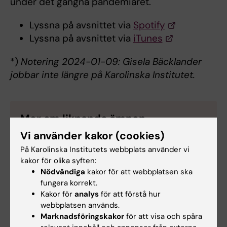
under det gångna pandemiåret.
Lyssna på avsnittet via
Spotify
Lyssna på avsnittet via
iTunes
*)
Notering 2024-01-09: Gisela Bäcklander
jobbar inte längre på Karolinska Institutet.
Mer om liknande ämnen
Vi använder kakor (cookies)
På Karolinska Institutets webbplats använder vi
kakor för olika syften:
Nödvändiga
kakor för att webbplatsen ska
fungera korrekt.
Kakor för
analys
för att förstå hur
webbplatsen används.
Marknadsföringskakor
för att visa och spåra