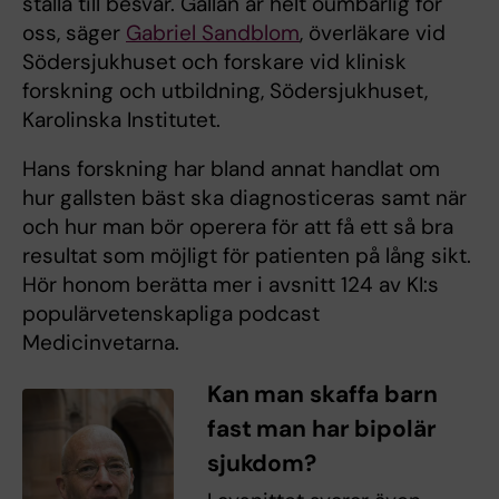
ställa till besvär. Gallan är helt oumbärlig för
oss, säger
Gabriel Sandblom
, överläkare vid
Södersjukhuset och forskare vid klinisk
forskning och utbildning, Södersjukhuset,
Karolinska Institutet.
Hans forskning har bland annat handlat om
hur gallsten bäst ska diagnosticeras samt när
och hur man bör operera för att få ett så bra
resultat som möjligt för patienten på lång sikt.
Hör honom berätta mer i avsnitt 124 av KI:s
populärvetenskapliga podcast
Medicinvetarna.
Kan man skaffa barn
fast man har bipolär
sjukdom?