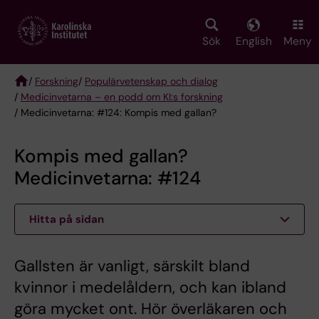
Skip
to
main
Sök
English
Meny
content
/
Forskning
/
Populärvetenskap och dialog
/
Medicinvetarna – en podd om KI:s forskning
Breadcrumb
/ Medicinvetarna: #124: Kompis med gallan?
Kompis med gallan?
Medicinvetarna: #124
Hitta på sidan
Gallsten är vanligt, särskilt bland
kvinnor i medelåldern, och kan ibland
göra mycket ont. Hör överläkaren och