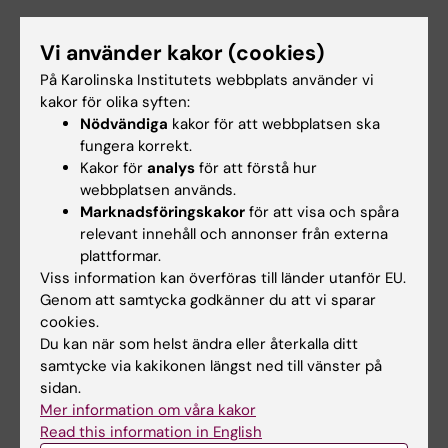
Lyssna på avsnittet via
iTunes
Vi använder kakor (cookies)
Lyssna via
Spotify
På Karolinska Institutets webbplats använder vi
Läs en
transkriberad version
av den långa
kakor för olika syften:
intervjun med Gabriel Sandblom.
Nödvändiga
kakor för att webbplatsen ska
fungera korrekt.
Kakor för
analys
för att förstå hur
webbplatsen används.
Marknadsföringskakor
för att visa och spåra
relevant innehåll och annonser från externa
plattformar.
Viss information kan överföras till länder utanför EU.
Genom att samtycka godkänner du att vi sparar
cookies.
Du kan när som helst ändra eller återkalla ditt
Hur behandla
Ökad citering av
depression?
Bob Dylan inom
samtycke via kakikonen längst ned till vänster på
biomedicin
sidan.
Vad som orsakar
Mer information om våra kakor
Antalet
depression är
Read this information in English
vetenskapliga
ännu oklart och