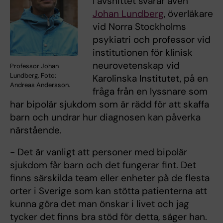
I avsnittet svarar även
Johan Lundberg
, överläkare
vid Norra Stockholms
psykiatri och professor vid
institutionen för klinisk
neurovetenskap vid
Professor Johan
Lundberg. Foto:
Karolinska Institutet, på en
Andreas Andersson.
fråga från en lyssnare som
har bipolär sjukdom som är rädd för att skaffa
barn och undrar hur diagnosen kan påverka
närstående.
- Det är vanligt att personer med bipolär
sjukdom får barn och det fungerar fint. Det
finns särskilda team eller enheter på de flesta
orter i Sverige som kan stötta patienterna att
kunna göra det man önskar i livet och jag
tycker det finns bra stöd för detta, säger han.