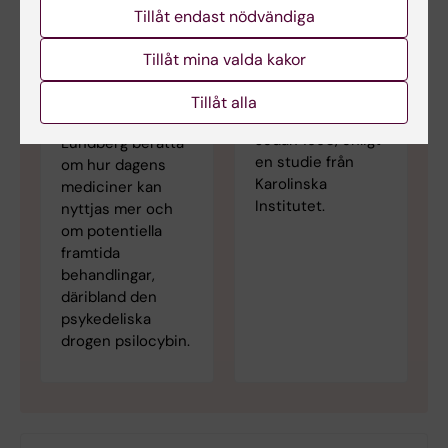
artiklar inom den
befintliga
Tillåt endast nödvändiga
biomedicinska
behandlingar
forskningen som
hjälper långt ifrån
Tillåt mina valda kakor
citerar Bob Dylans
alla. Hör
sångtexter har
psykiatern och
Tillåt alla
ökat exponentiellt
professorn Johan
sedan 1990, enligt
Lundberg berätta
en studie från
om hur dagens
Karolinska
mediciner kan
Institutet.
nyttjas mer och
om potentiella
framtida
behandlingar,
däribland den
psykedeliska
drogen psilocybin.