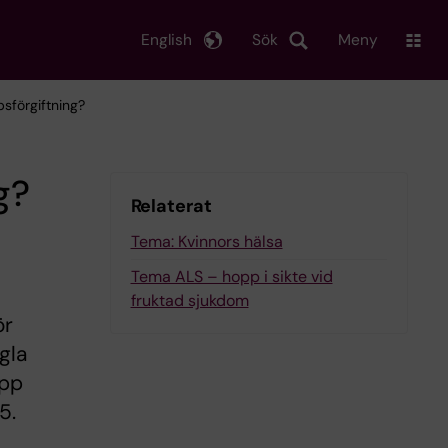
English
Sök
Meny
sförgiftning?
g?
Relaterat
Tema: Kvinnors hälsa
Tema ALS – hopp i sikte vid
fruktad sjukdom
ör
gla
opp
5.