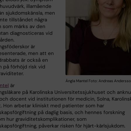
 huvudvärk, illamående
än sjukdomskänsla, men
inte tillståndet några
 som märks av den
utan diagnosticeras vid
vården.
ngsföderskor är
esenterade, men att en
drabbats är också en
n på förhöjd risk vid
aviditeter.
Ängla Mantel Foto: Andreas Anderss
ntel
är
ingsläkare på Karolinska Universitetssjukhuset och ankn
och docent vid institutionen för medicin, Solna, Karolins
t. Hon arbetar kliniskt med patienter som har
kapsförgiftning på daglig basis, och hennes forskning
om hur graviditetskomplikationer, som
apsförgiftning, påverkar risken för hjärt-kärlsjukdom.