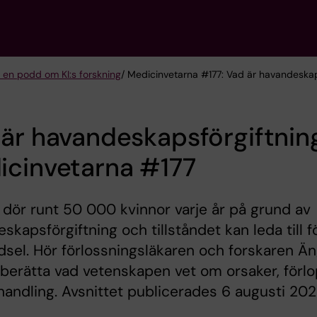
 en podd om KI:s forskning
/ Medicinvetarna #177: Vad är havandeskap
är havandeskapsförgiftnin
icinvetarna #177
 dör runt 50 000 kvinnor varje år på grund av
skapsförgiftning och tillståndet kan leda till f
ödsel. Hör förlossningsläkaren och forskaren Än
berätta vad vetenskapen vet om orsaker, förl
andling. Avsnittet publicerades 6 augusti 202