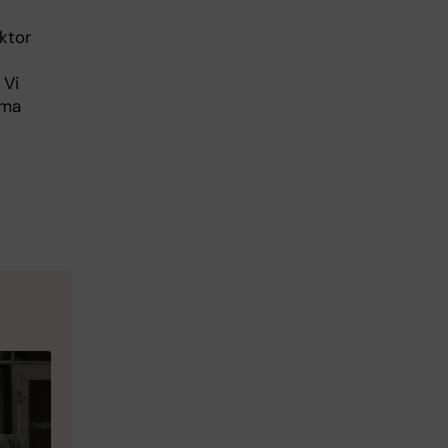
aktor
 Vi
oma