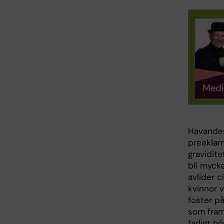
Havandesk
preeklam
gravidit
bli mycke
avlider 
kvinnor v
foster på
som framf
farligt 