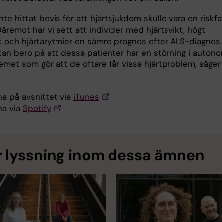
inte hittat bevis för att hjärtsjukdom skulle vara en riskf
Däremot har vi sett att individer med hjärtsvikt, högt
k och hjärtarytmier en sämre prognos efter ALS-diagnos.
 kan bero på att dessa patienter har en störning i auton
emet som gör att de oftare får vissa hjärtproblem, säger
na på avsnittet via
iTunes
na via
Spotify
 lyssning inom dessa ämnen