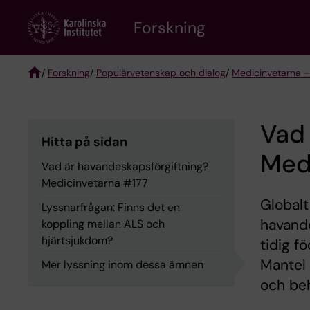
Skip
Forskning
to
main
content
/
Forskning
/
Populärvetenskap och dialog
/
Medicinvetarna –
Breadcrumb
Vad 
Hitta på sidan
Med
Vad är havandeskapsförgiftning?
Medicinvetarna #177
Globalt
Lyssnarfrågan: Finns det en
havande
koppling mellan ALS och
hjärtsjukdom?
tidig f
Mantel 
Mer lyssning inom dessa ämnen
och beh