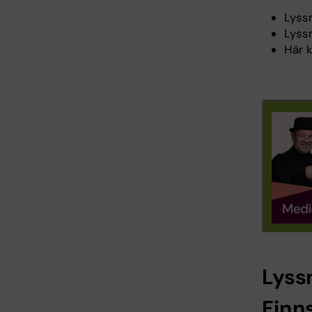
Lyss
Lyss
Här 
Lyss
Finn