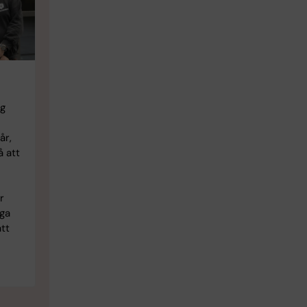
ig
år,
å att
r
nga
att