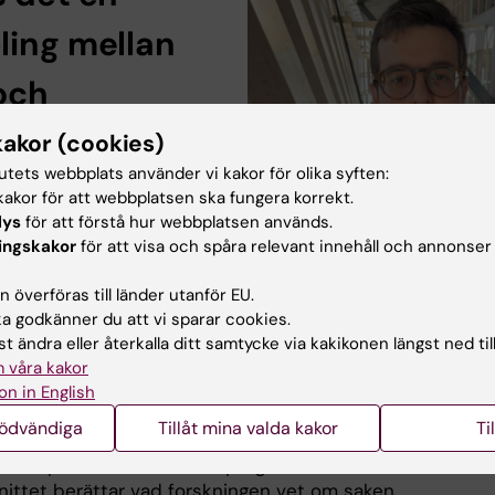
ling mellan
och
tsjukdom?
kakor (cookies)
tutets webbplats använder vi kakor för olika syften:
ssnarna av KI:s podcast
akor för att webbplatsen ska fungera korrekt.
släkting som drabbades
lys
för att förstå hur webbplatsen används.
nfarkt kort efter en ALS-
ingskakor
för att visa och spåra relevant innehåll och annonser
 Lyssnaren undrar nu om,
fall hur, de hänger ihop.
 överföras till länder utanför EU.
s Chourpiliadis
är läkare
 godkänner du att vi sparar cookies.
 vid Institutet för
t ändra eller återkalla ditt samtycke via kakikonen längst ned til
cin, Karolinska
 våra kakor
et. Målet med hans
Charilaos Chourpiliadis Foto: Cecilia 
on in English
 är att identifiera och
nödvändiga
Tillåt mina valda kakor
Ti
a samspelet mellan miljöfaktorer och genetiska riskfakto
detta påverkar risken och prognosen för ALS. I
ittet berättar vad forskningen vet om saken.