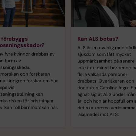
 förebyggs
Kan ALS botas?
lossningsskador?
ALS är en ovanlig men dödl
av fyra kvinnor drabbas av
sjukdom som fått mycket
n form av
uppmärksamhet på senare 
ossningsskada.
inte inte minst beroende p
nmorskan och forskaren
flera välkända personer
na Lindgren forskar om hur
drabbats. Överläkaren och
mpelvis
docenten Caroline Ingre ha
ossningsställning kan
ägnat sig åt ALS under må
rka risken för bristningar
år, och hon är hoppfull om 
vilken roll barnmorskan har.
det ska komma verksamma
läkemedel mot ALS.