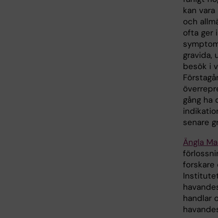
kan vara
och allm
ofta ger 
symptom
gravida, 
besök i 
Förstagå
överrepr
gång ha 
indikatio
senare gr
Ängla Ma
förlossn
forskare 
Institute
havandes
handlar 
havandesk