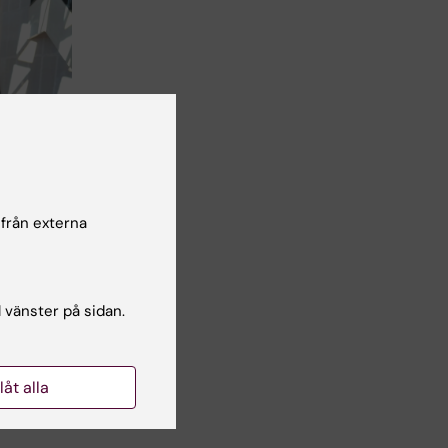
 från externa
l vänster på sidan.
Odlind
llåt alla
rer