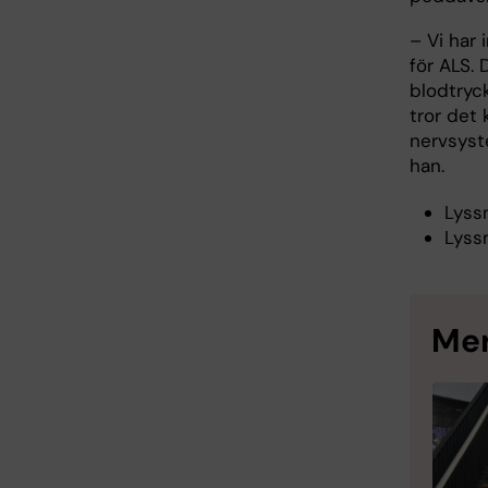
– Vi har 
för ALS. 
blodtryc
tror det
nervsyst
han.
Lyss
Lyss
Mer