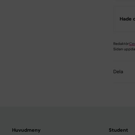
Hade d
Redaktör:
Cec
Sidan uppda
Dela
Huvudmeny
Student