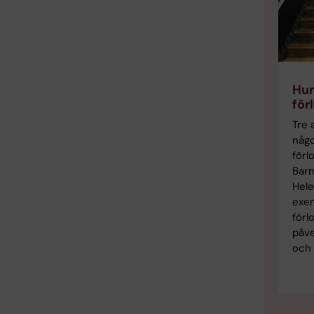
Hur
för
Tre 
någo
förl
Bar
Hele
exe
förl
påve
och 