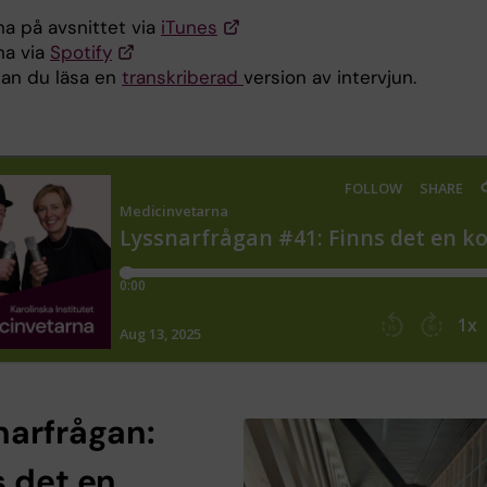
na på avsnittet via
iTunes
na via
Spotify
kan du läsa en
transkriberad
version av intervjun.
narfrågan:
s det en