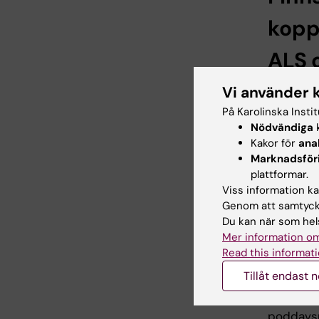
kopp
ALS 
hjär
Vi använder 
På Karolinska Insti
En av ly
Nödvändiga
k
hade en 
Kakor för
ana
av hjärti
Marknadsför
diagnos.
plattformar.
och i så 
Viss information kan
Charilao
Genom att samtycka
doktorand
Du kan när som hels
miljömedi
Mer information om
Institut
Read this informati
forskning
Tillåt endast 
utvärder
och hur 
poddavsn