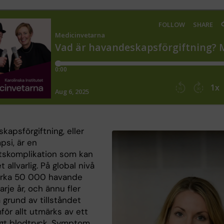
apsförgiftning, eller
psi, är en
etskomplikation som kan
t allvarlig. På global nivå
cirka 50 000 havande
arje år, och ännu fler
 grund av tillståndet
ör allt utmärks av ett
högt blodtryck. Symptom