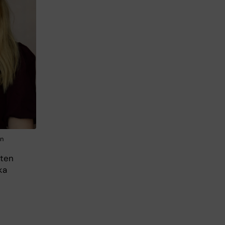
on
uten
ka