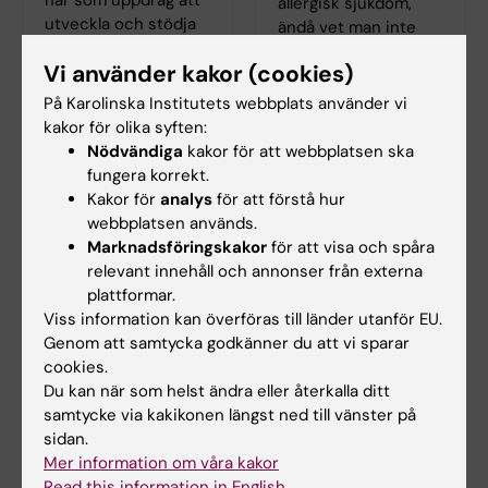
allergisk sjukdom,
utveckla och stödja
ändå vet man inte
allergiforskning på
riktigt orsaken bakom
Vi använder kakor (cookies)
både regional och
allergier. Det finns ett
nationell nivå.
antal teorier som
På Karolinska Institutets webbplats använder vi
kopplar ihop allergier
kakor för olika syften:
med allt från
Nödvändiga
kakor för att webbplatsen ska
personlig hygien till
fungera korrekt.
global uppvärmning.
Kakor för
analys
för att förstå hur
Läs mer i vårt tema
webbplatsen används.
om allergi.
Marknadsföringskakor
för att visa och spåra
relevant innehåll och annonser från externa
plattformar.
Viss information kan överföras till länder utanför EU.
Genom att samtycka godkänner du att vi sparar
cookies.
Du kan när som helst ändra eller återkalla ditt
samtycke via kakikonen längst ned till vänster på
sidan.
Mer information om våra kakor
Read this information in English