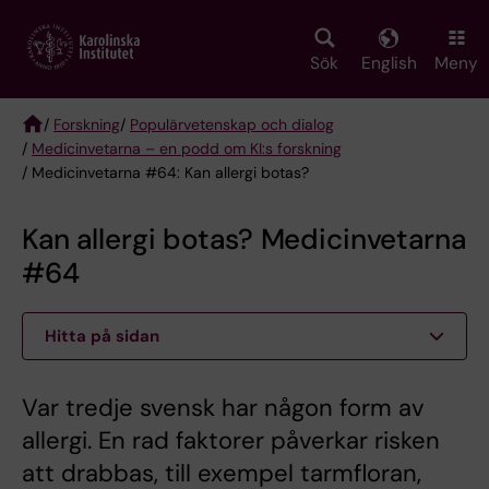
Skip
to
main
Sök
English
Meny
content
/
Forskning
/
Populärvetenskap och dialog
/
Medicinvetarna – en podd om KI:s forskning
Breadcrumb
/ Medicinvetarna #64: Kan allergi botas?
Kan allergi botas? Medicinvetarna
#64
Hitta på sidan
Var tredje svensk har någon form av
allergi. En rad faktorer påverkar risken
att drabbas, till exempel tarmfloran,