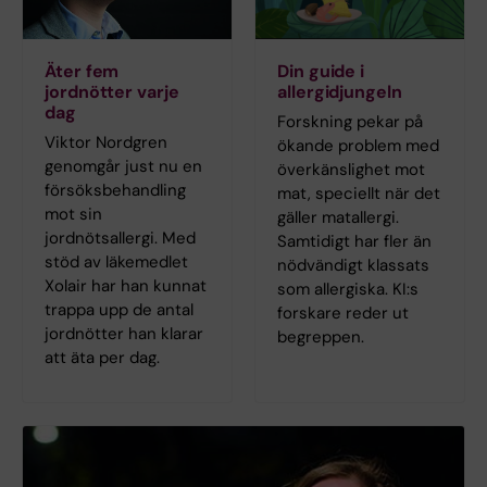
Äter fem
Din guide i
jordnötter varje
allergidjungeln
dag
Forskning pekar på
Viktor Nordgren
ökande problem med
genomgår just nu en
överkänslighet mot
försöksbehandling
mat, speciellt när det
mot sin
gäller matallergi.
jordnötsallergi. Med
Samtidigt har fler än
stöd av läkemedlet
nödvändigt klassats
Xolair har han kunnat
som allergiska. KI:s
trappa upp de antal
forskare reder ut
jordnötter han klarar
begreppen.
att äta per dag.