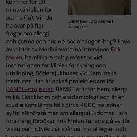
kommer för att
minska risken för
astma (ja). Vill du
Erik Melén. Foto Andreas
ha svar på fler
Andersson.
frågor om allergi
och astma och hur de båda hänger ihop? I nya
avsnittet av Medicinvetarna intervjuas
Erik
Melén
, barnläkare och professor vid
institutionen för klinisk forskning och
utbildning, Södersjukhuset vid Karolinska
Institutet. Han är också projektledare för
BAMSE-projektet.
BAMSE står för barn, allergi,
miljö, Stockholm och epidemiologi och är en
studie som länge följt cirka 4000 personer i
syfte att förstå mer om allergisjukdomar. I sin
forskning försöker Erik Melén ta reda på varför
vissa barn utvecklar svår astma, allergier och
lungproblem samt hur de kan behandlas och