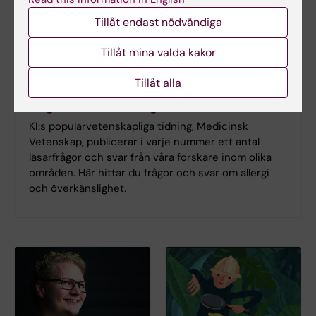
Tillåt endast nödvändiga
Tillåt mina valda kakor
Tillåt alla
Frågor & svar om allergi
KI:s populärvetenskapliga tidning, Medicinsk
Vetenskap, publicerar i varje nummer ett antal
läsarfrågor och svar från våra forskare inom olika
områden. Här hittar du frågor och svar om allergi
och överkänslighet.