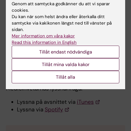
Genom att samtycka godkänner du att vi sparar
Paul Ackerman Foto:
och stöd i hela kroppen
cookies.
Andreas Andersson
och har på senare år
Du kan när som helst ändra eller återkalla ditt
poppat upp som en populär förklaring till
samtycke via kakikonen längst ned till vänster på
smärta.
sidan.
Mer information om våra kakor
- Men forskningen på fascian är mycket
Read this information in English
begränsad om man jämför med forskningen
Tillåt endast nödvändiga
på många andra delar av kroppen och det är
Tillåt mina valda kakor
därför svårt att ge vetenskapligt förankrade
svar på hur man bäst tar hand om sin bindväv,
Tillåt alla
säger professor
Paul Ackermann
i
Medicinvetarnas lyssnarfråga.
Lyssna på avsnittet via
iTunes
Lyssna via
Spotify