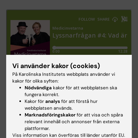
Vi använder kakor (cookies)
På Karolinska Institutets webbplats använder vi
kakor för olika syften:
Lyssnarfrågan: Vad är
Nödvändiga
kakor för att webbplatsen ska
fascian?
fungera korrekt.
Kakor för
analys
för att förstå hur
Fascian är bindväven som
webbplatsen används.
sveper runt alla andra
Marknadsföringskakor
för att visa och spåra
vävnader, exempelvis
relevant innehåll och annonser från externa
plattformar.
muskler, ben och senor i
Viss information kan överföras till länder utanför EU.
kroppen. Den ger struktur