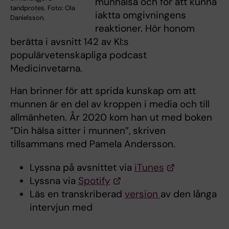
munhälsa och för att kunna
tandprotes. Foto: Ola
iaktta omgivningens
Danielsson.
reaktioner. Hör honom
berätta i avsnitt 142 av KI:s
populärvetenskapliga podcast
Medicinvetarna.
Han brinner för att sprida kunskap om att
munnen är en del av kroppen i media och till
allmänheten. År 2020 kom han ut med boken
”Din hälsa sitter i munnen”, skriven
tillsammans med Pamela Andersson.
Lyssna på avsnittet via
iTunes
Lyssna via
Spotify
Läs en transkriberad
version
av den långa
intervjun med