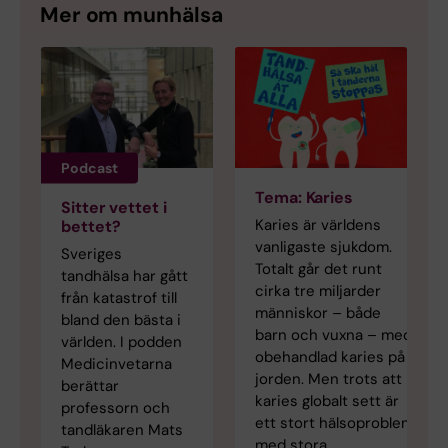
Mer om munhälsa
Podcast
Tema: Karies
Sitter vettet i
Karies är världens
bettet?
vanligaste sjukdom.
Sveriges
Totalt går det runt
tandhälsa har gått
cirka tre miljarder
från katastrof till
människor – både
bland den bästa i
barn och vuxna – med
världen. I podden
obehandlad karies på
Medicinvetarna
jorden. Men trots att
berättar
karies globalt sett är
professorn och
ett stort hälsoproblem
tandläkaren Mats
med stora