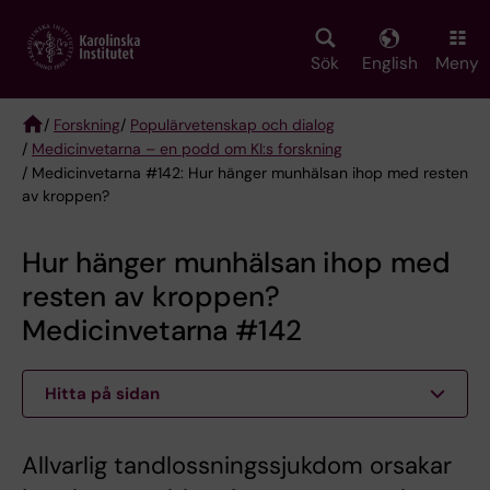
Skip
to
main
Sök
English
Meny
content
/
Forskning
/
Populärvetenskap och dialog
/
Medicinvetarna – en podd om KI:s forskning
Breadcrumb
/ Medicinvetarna #142: Hur hänger munhälsan ihop med resten
av kroppen?
Hur hänger munhälsan ihop med
resten av kroppen?
Medicinvetarna #142
Hitta på sidan
Allvarlig tandlossningssjukdom orsakar