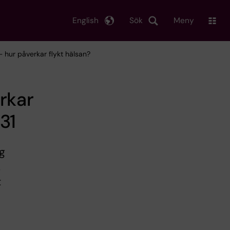
English
Sök
Meny
– hur påverkar flykt hälsan?
rkar
31
ig
.
t