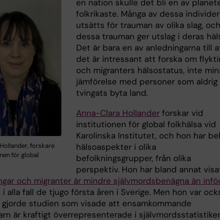
en nation skulle det bli en av planet
folkrikaste. Många av dessa individer
utsätts för trauman av olika slag, oc
dessa trauman ger utslag i deras häl
Det är bara en av anledningarna till a
det är intressant att forska om flykt
och migranters hälsostatus, inte mins
jämförelse med personer som aldrig
tvingats byta land.
Anna-Clara Hollander
forskar vid
institutionen för global folkhälsa vid
Karolinska Institutet, och hon har be
Hollander, forskare
hälsoaspekter i olika
onen för global
befolkningsgrupper, från olika
perspektiv. Hon har bland annat visa
ingar och migranter är mindre självmordsbenägna än inf
, i alla fall de tjugo första åren i Sverige. Men hon var ock
 gjorde studien som visade att ensamkommande
arn är kraftigt överrepresenterade i självmordsstatistiken