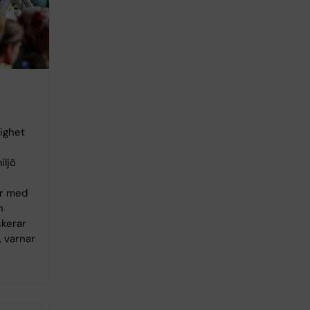
tighet
iljö
ar med
n
skerar
, varnar