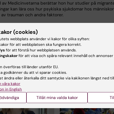
31 av Medicinvetarna berättar hon hur studier på migrant
tingar kan lära oss hur psykiska sjukdomar hos människor
 av trauman och andra faktorer.
å diabetesforskaren
Sofia Carlsson
vid institutet för
icin, svara på lyssnarfrågan om vilka yrken som är mest
kakor (cookies)
esenterade i diabetes-statistiken.
tutets webbplats använder vi kakor för olika syften:
akor för att webbplatsen ska fungera korrekt.
na på avsnittet via
Spotify
.
lys
för att förstå hur webbplatsen används.
a Medicinvetarna i
iTunes
.
ingskakor
för att visa och spåra relevant innehåll och annonser
 överföras till länder utanför EU.
på samma teman
 godkänner du att vi sparar cookies.
t ändra eller återkalla ditt samtycke via kakikonen längst ned til
 våra kakor
on in English
nödvändiga
Tillåt mina valda kakor
Ti