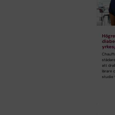
Högre
diabe
yrkes
Chauffö
städare
att dra
lärare 
studie 