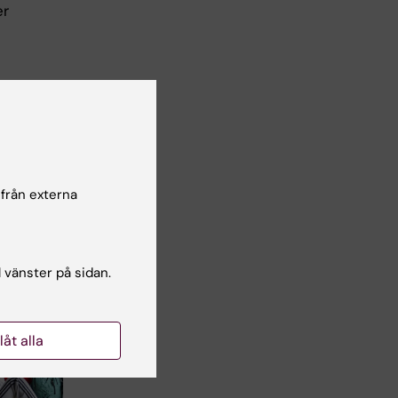
er
 från externa
l vänster på sidan.
llåt alla