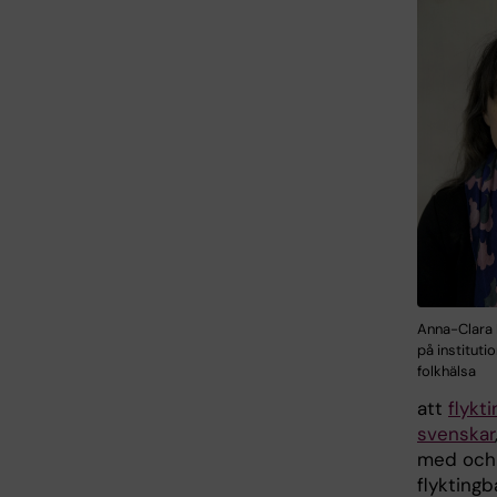
Anna-Clara 
på instituti
folkhälsa
att
flykt
svenskar
med och
flyktingb