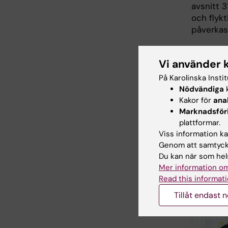
avsnitt 
och flyk
påverkas
Hör ocks
miljömed
Vi använder 
överrepr
På Karolinska Insti
Nödvändiga
k
Lyss
Kakor för
ana
Hitt
Marknadsför
plattformar.
Viss information kan
Mer 
Genom att samtycka
Du kan när som hels
Mer information om
Read this informati
Tillåt endast 