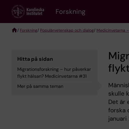
Skip
Forskning
to
main
content
/
Forskning
/
Populärvetenskap och dialog
/
Medicinvetarna –
Breadcrumb
Migr
Hitta på sidan
flyk
Migrationsforskning – hur påverkar
flykt hälsan? Medicinvetarna #31
Människ
Mer på samma teman
skulle 
Det är 
forska 
januari