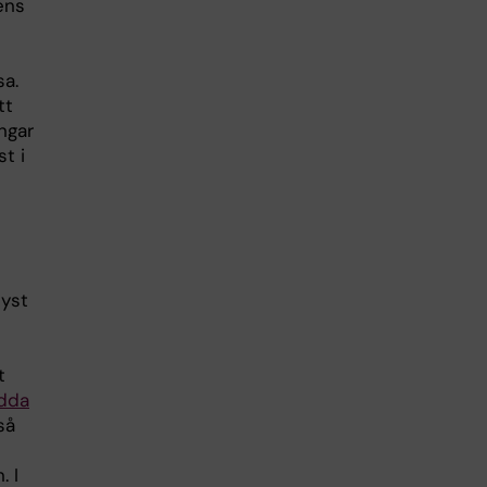
ens
h
sa.
tt
ingar
t i
lyst
t
ödda
så
. I