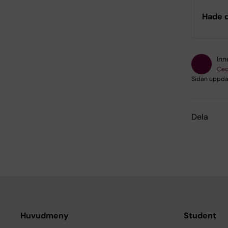
Hade d
Inn
Cec
Sidan uppda
Dela
Huvudmeny
Student