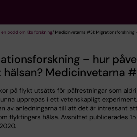
 en podd om KI:s forskning
/ Medicinvetarna #31: Migrationsforskning 
ationsforskning – hur påve
t hälsan? Medicinvetarna #
or på flykt utsätts för påfrestningar som aldr
kunna upprepas i ett vetenskapligt experiment
en av anledningarna till att det är intressant at
om flyktingars hälsa. Avsnittet publicerades 15
 2020.