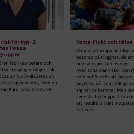
 risk för typ-2
Tema: Flykt och hälsa
tes i vissa
Genom att skapa en tillvaro
grupper
baserad på trygghet, delak
rer, fabriksarbetare och
och samvaro kan man ge
 har tre gånger högre risk
nyanlända människor den m
bbas av typ 2-diabetes än
som behövs för att läka de
och sjukgymnaster, visar en
psykiska sår som många h
från Karolinska Institutet.
sig när de kommer. Men de
svenska flyktingpolitiken ri
att resultera i det motsatta
forskare.