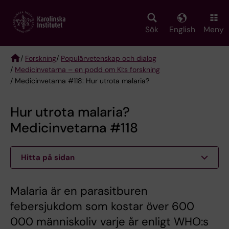
Skip
to
main
Sök
English
Meny
content
/
Forskning
/
Populärvetenskap och dialog
/
Medicinvetarna – en podd om KI:s forskning
Breadcrumb
/ Medicinvetarna #118: Hur utrota malaria?
Hur utrota malaria?
Medicinvetarna #118
Hitta på sidan
Malaria är en parasitburen
febersjukdom som kostar över 600
000 människoliv varje år enligt WHO:s