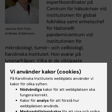
expertkoordinator på
Centrum för hälsokriser vid
institutionen för global
folkhälsa samt enhetschef
för Nationellt
Jessica Alm Foto:
Andreas Andersson
pandemicentrum vid
institutionen för
mikrobiologi, tumör- och cellbiologi,
Karolinska Institutet. Hon svarar på
lyssnarfrågan: Vilka är de viktigaste
obesvarade forskningsfrågorna om pandemin
Vi använder kakor (cookies)
och covid-19?
På Karolinska Institutets webbplats använder vi
kakor för olika syften:
Lyssna på avsnittet via
iTunes
Nödvändiga
kakor för att webbplatsen ska
Lyssna via
Spotify
fungera korrekt.
Läs en
transkriberad
version av intervjun
Kakor för
analys
för att förstå hur
med Anna Färnert
webbplatsen används.
Marknadsföringskakor
för att visa och spåra