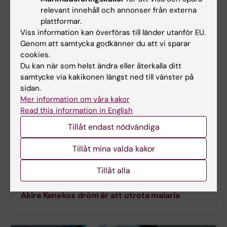
relevant innehåll och annonser från externa
Mer på temat
plattformar.
Viss information kan överföras till länder utanför EU.
Genom att samtycka godkänner du att vi sparar
cookies.
Du kan när som helst ändra eller återkalla ditt
samtycke via kakikonen längst ned till vänster på
sidan.
Mer information om våra kakor
Read this information in English
Tillåt endast nödvändiga
Tillåt mina valda kakor
Tillåt alla
Akira Kanekos dröm är att utrota malaria