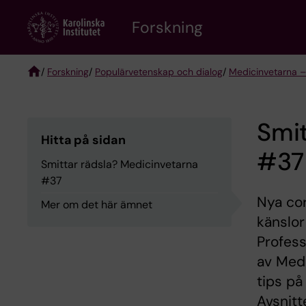
Skip
Forskning
to
main
content
/
Forskning
/
Populärvetenskap och dialog
/
Medicinvetarna –
Breadcrumb
Smit
Hitta på sidan
#37
Smittar rädsla? Medicinvetarna
#37
Nya cor
Mer om det här ämnet
känslor
Profess
av Medi
tips på
Avsnitt