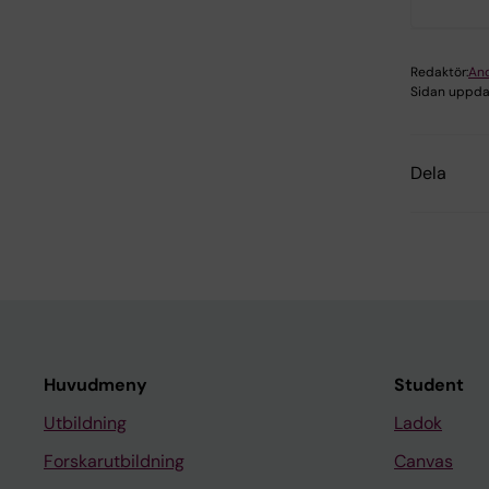
Redaktör:
An
Sidan uppda
Dela
Huvudmeny
Student
Utbildning
Ladok
Forskarutbildning
Canvas