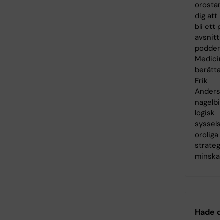
orosta
dig att
bli ett 
avsnitt
podde
Medici
berätta
Erik
Anders
nagelbi
logisk
syssels
orolig
strateg
minska
Hade d