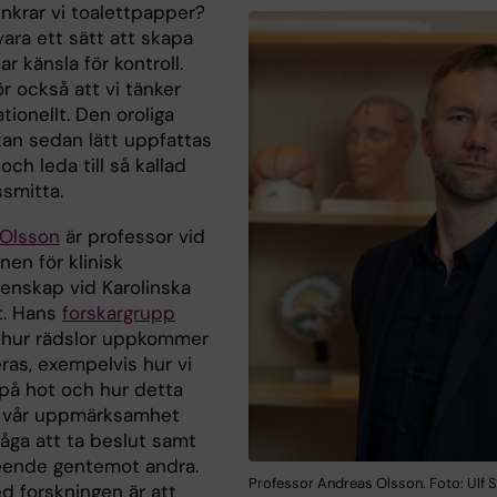
unkrar vi toalettpapper?
ara ett sätt att skapa
r känsla för kontroll.
r också att vi tänker
tionellt. Den oroliga
kan sedan lätt uppfattas
och leda till så kallad
smitta.
Olsson
är professor vid
onen för klinisk
enskap vid Karolinska
t. Hans
forskargrupp
 hur rädslor uppkommer
ras, exempelvis hur vi
 på hot och hur detta
 vår uppmärksamhet
åga att ta beslut samt
eende gentemot andra.
Professor Andreas Olsson. Foto: Ulf S
d forskningen är att