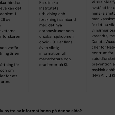
Vi ska hålla f
nkar hindrar
Karolinska
avstånd för a
 leva kan det
Institutets
minska smitt
problem. I
utbildning och
men känslom
 28 av
forskning i samband
är det nu vikt
n
med det nya
vi närmar os
nvetarna
coronaviruset som
varandra, m
r forskaren
orsakar sjukdomen
Danuta Wass
covid-19. Här finns
chef för Nati
son varför
även viktig
centrum för
tning är en
information till
suicidforskn
medarbetare och
prevention a
ättning för
studenter på KI.
psykisk ohäl
a och om
(NASP) vid KI
ier för att
 oron.
u nytta av informationen på denna sida?