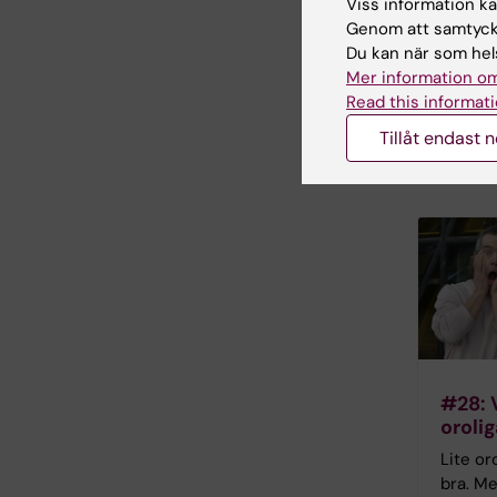
Viss information kan
Genom att samtycka
Resurs
Du kan när som hels
Mer information om
Hjälpl
Read this informati
Tillåt endast 
Intern
#28: 
oroli
Lite or
bra. M