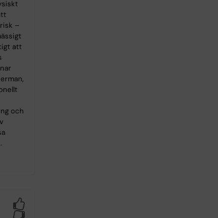
ysiskt
tt
risk –
ässigt
igt att
s
enar
erman,
onellt
ing och
v
sa
.
Yes
No