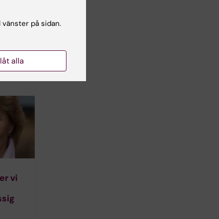
l vänster på sidan.
llåt alla
r vi
sig