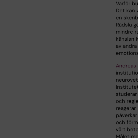
Varför b
Det kan v
en skenba
Rädsla gö
mindre ra
känslan 
av andra 
emotions
Andreas 
instituti
neurovet
Institute
studerar
och regle
reagerar
påverkar
och förm
vårt bet
Målet me