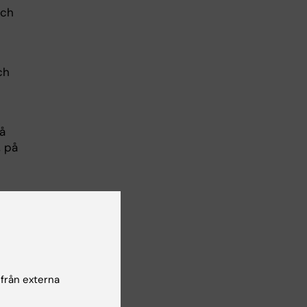
och
ch
å
, på
 från externa