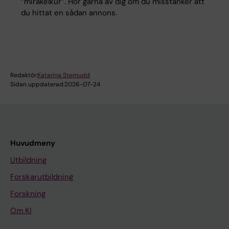
”mirakelkur”. Hör gärna av dig om du misstänker att
du hittat en sådan annons.
Redaktör:
Katarina Sternudd
Sidan uppdaterad:
2026-07-24
Huvudmeny
Utbildning
Forskarutbildning
Forskning
Om KI