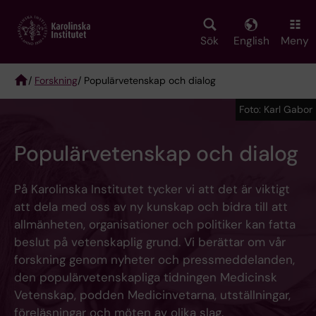
Skip
to
main
Sök
English
Meny
content
/
Forskning
/ Populärvetenskap och dialog
Breadcrumb
Foto: Karl Gabor
Populärvetenskap och dialog
På Karolinska Institutet tycker vi att det är viktigt
att dela med oss av ny kunskap och bidra till att
allmänheten, organisationer och politiker kan fatta
beslut på vetenskaplig grund. Vi berättar om vår
forskning genom nyheter och pressmeddelanden,
den populärvetenskapliga tidningen Medicinsk
Vetenskap, podden Medicinvetarna, utställningar,
föreläsningar och möten av olika slag.