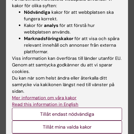
kakor för olika syften:
Fråga forskaren
Nödvändiga
kakor för att webbplatsen ska
Hänger tandgnissling och tinnitus ihop? Kan
fungera korrekt.
placebo vara negativt? Och hur kort kan man träna?
Kakor för
analys
för att förstå hur
Läs svaren på dessa och andra kluriga frågor som
webbplatsen används.
skickats till Medicinsk Vetenskap, KI:s
Marknadsföringskakor
för att visa och spåra
populärvetenskapliga tidning.
relevant innehåll och annonser från externa
plattformar.
Viss information kan överföras till länder utanför EU.
Genom att samtycka godkänner du att vi sparar
cookies.
Du kan när som helst ändra eller återkalla ditt
samtycke via kakikonen längst ned till vänster på
sidan.
Mer information om våra kakor
Read this information in English
Tillåt endast nödvändiga
Tillåt mina valda kakor