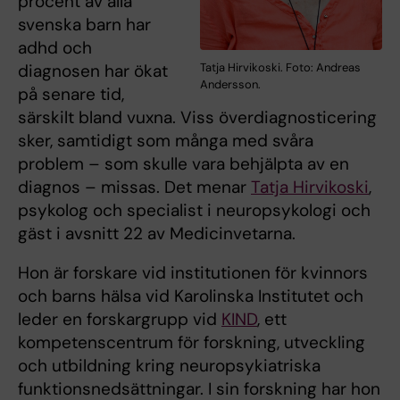
procent av alla
svenska barn har
adhd och
Tatja Hirvikoski. Foto: Andreas
diagnosen har ökat
Andersson.
på senare tid,
särskilt bland vuxna. Viss överdiagnosticering
sker, samtidigt som många med svåra
problem – som skulle vara behjälpta av en
diagnos – missas. Det menar
Tatja Hirvikoski
,
psykolog och specialist i neuropsykologi och
gäst i avsnitt 22 av Medicinvetarna.
Hon är forskare vid institutionen för kvinnors
och barns hälsa vid Karolinska Institutet och
leder en forskargrupp vid
KIND
, ett
kompetenscentrum för forskning, utveckling
och utbildning kring neuropsykiatriska
funktionsnedsättningar. I sin forskning har hon