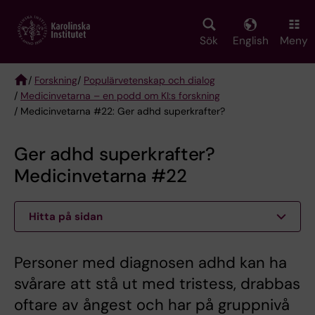
Skip
to
main
Sök
English
Meny
content
/
Forskning
/
Populärvetenskap och dialog
/
Medicinvetarna – en podd om KI:s forskning
Breadcrumb
/ Medicinvetarna #22: Ger adhd superkrafter?
Ger adhd superkrafter?
Medicinvetarna #22
Hitta på sidan
Personer med diagnosen adhd kan ha
svårare att stå ut med tristess, drabbas
oftare av ångest och har på gruppnivå