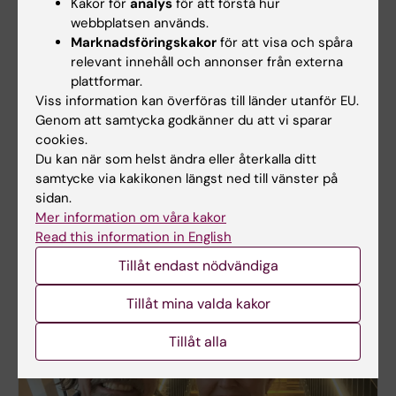
Kakor för
analys
för att förstå hur
förklaringar till detta,
psykiatern och
webbplatsen används.
exempelvis minskade
forskaren Charlotte
Marknadsföringskakor
för att visa och spåra
stigman, förändringar
Borg Skoglund
relevant innehåll och annonser från externa
i skolmiljön och krav
förklara hur det
plattformar.
på diagnos för att få
hänger ihop i
Viss information kan överföras till länder utanför EU.
stöd. Det menar
senaste avsnittet av
Genom att samtycka godkänner du att vi sparar
professor Sven Bölte,
KI:s podcast
cookies.
som tycker vi ska
Medicinvetarna.
Du kan när som helst ändra eller återkalla ditt
fokusera mer på
samtycke via kakikonen längst ned till vänster på
individuell funktion
sidan.
än diagnos.
Mer information om våra kakor
Read this information in English
Tillåt endast nödvändiga
Tillåt mina valda kakor
Tillåt alla