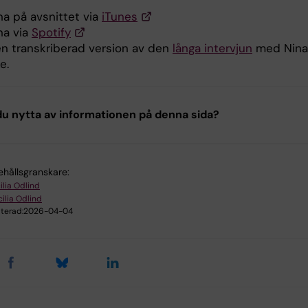
na på avsnittet via
iTunes
na via
Spotify
en transkriberad version av den
långa intervjun
med Nina
e.
u nytta av informationen på denna sida?
ehållsgranskare:
ilia Odlind
ilia Odlind
terad:
2026-04-04