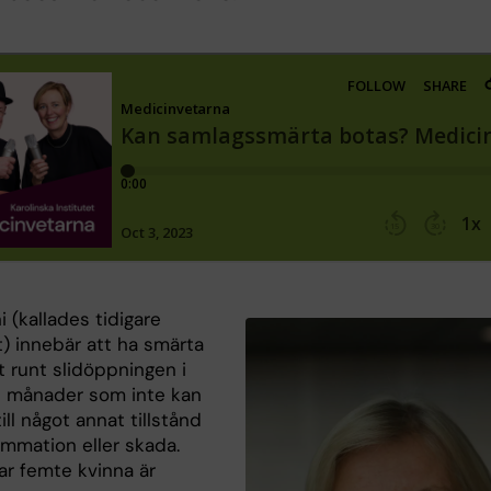
 (kallades tidigare
t) innebär att ha smärta
t runt slidöppningen i
e månader som inte kan
ill något annat tillstånd
ammation eller skada.
ar femte kvinna är