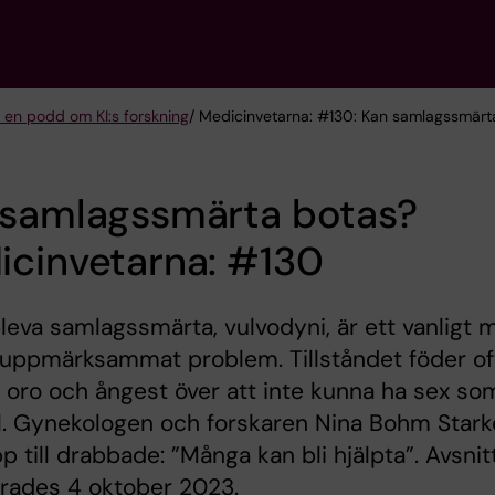
 en podd om KI:s forskning
/ Medicinvetarna: #130: Kan samlagssmärt
 samlagssmärta botas?
icinvetarna: #130
leva samlagssmärta, vulvodyni, är ett vanligt 
 uppmärksammat problem. Tillståndet föder of
oro och ångest över att inte kunna ha sex so
l. Gynekologen och forskaren Nina Bohm Stark
p till drabbade: ”Många kan bli hjälpta”. Avsnit
rades 4 oktober 2023.