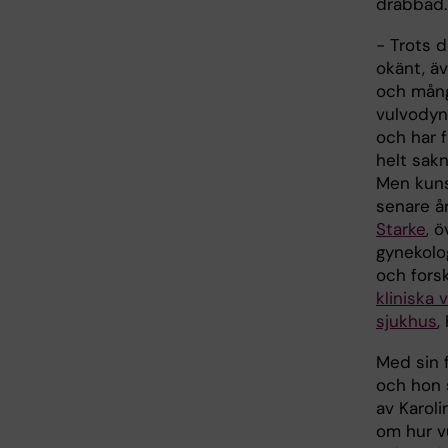
drabbad.
- Trots 
okänt, ä
och mång
vulvodyn
och har 
helt sakn
Men kuns
senare å
Starke
, 
gynekolo
och fors
kliniska
sjukhus
,
Med sin 
och hon 
av Karol
om hur vu