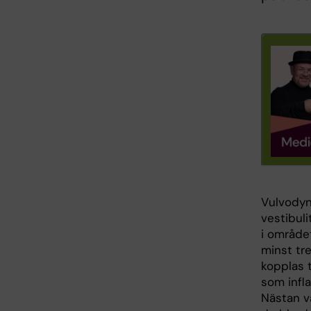
Vulvodyni
vestibuli
i område
minst tr
kopplas t
som infl
Nästan v