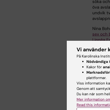
söka och
öva avsl
undvik t
avslappna
Nina Boh
sex och 
Linnéa 
är att ti
Vi använder 
- Media 
På Karolinska Insti
bild. Men
Nödvändiga
k
Kakor för
ana
Marknadsför
plattformar.
Viss information kan
Genom att samtycka
Du kan när som hels
Mer information om
Read this informati