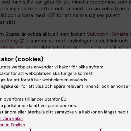
 vad man själv kan göra för att minska problemen, som a
appning i bäckenbotten och ta hand om sin vulva (gärna o
vål) och arbeta med KBT för att närma sig sex på ett
t sätt.
m Starke är också aktuell men boken
Vulvodyni: Smärta 
beröring
tillsammans med psykologerna Ida Flink och
Engman
. Ett av de viktigaste budskapen som de vill lyfta 
llståndet i många fall går att lindra och till och med bota.
kakor (cookies)
lyfter ofta fram de svåraste fallen och man får en hoppl
tutets webbplats använder vi kakor för olika syften:
 vi kan hjälpa jättemånga, säger hon.
akor för att webbplatsen ska fungera korrekt.
lys
för att förstå hur webbplatsen används.
Är fluor farligt?
ingskakor
för att visa och spåra relevant innehåll och annonser
 överföras till länder utanför EU.
I avsnittet svarar även forskaren
Len
 godkänner du att vi sparar cookies.
Karlsson
vid
institutionen för odonto
t ändra eller återkalla ditt samtycke via kakikonen längst ned til
Karolinska Institutet, på lyssnarfråga
 våra kakor
om det finns något fog för att vara
on in English
restriktiv med flouridtandkräm:
Jag ä