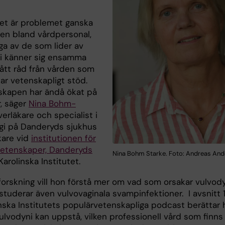
det är problemet ganska
ven bland vårdpersonal,
a av de som lider av
i känner sig ensamma
fått råd från vården som
ar vetenskapligt stöd.
kapen har ändå ökat på
r, säger
Nina Bohm-
överläkare och specialist i
gi på Danderyds sjukhus
kare vid
institutionen för
 vetenskaper, Danderyds
Nina Bohm Starke. Foto: Andreas And
 Karolinska Institutet.
forskning vill hon förstå mer om vad som orsakar vulvod
studerar även vulvovaginala svampinfektioner. I avsnitt 
inska Institutets populärvetenskapliga podcast berättar
lvodyni kan uppstå, vilken professionell vård som finns 