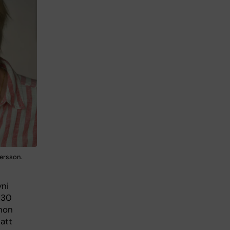
ersson.
yni
130
 hon
att