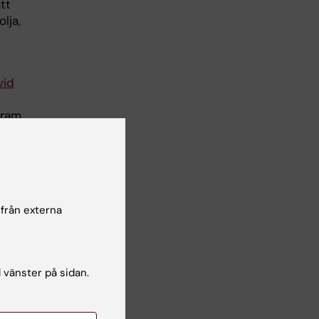
tt
lja,
vid
fram
ös
 från externa
a
logi
,
l vänster på sidan.
n
r