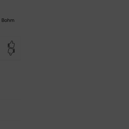
 Bohm
Yes
No