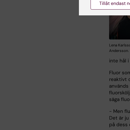
Tillåt endast 
Lena Karlss
Andersson.
inte hål 
Fluor so
reaktivt
används 
fluorsköl
säga fluo
- Men flu
Det är ju
på dess 