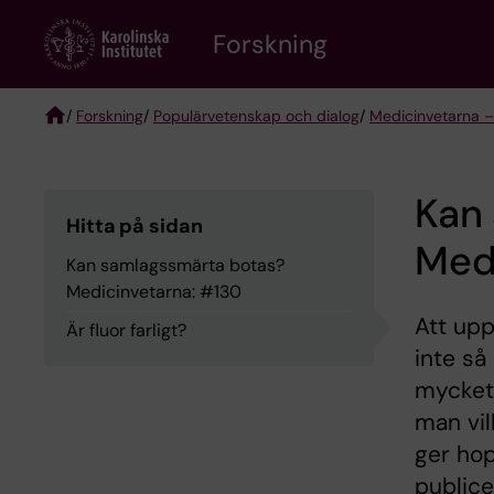
Skip
Forskning
to
main
content
/
Forskning
/
Populärvetenskap och dialog
/
Medicinvetarna –
Breadcrumb
Kan
Hitta på sidan
Med
Kan samlagssmärta botas?
Medicinvetarna: #130
Att upp
Är fluor farligt?
inte så
mycket 
man vil
ger hop
publice