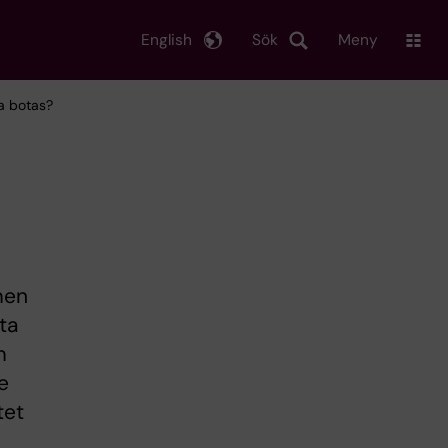
English
Sök
Meny
a botas?
men
ta
m
e
tet