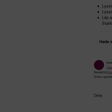
Lyss
Lyss
Läs 
Stark
Hade d
Inn
Cec
Redaktör:
Cec
Sidan uppda
Dela