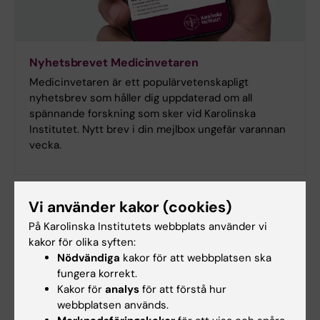
Nyhetsbrevet Medicinvetaren
Medicinvetaren är ett populärvetenskapligt
nyhetsbrev som håller dig uppdaterad om all
spännande forskning som sker vid Karolinska
Institutet. Nytt brev i din mejlbox ungefär varannan
vecka.
Vi använder kakor (cookies)
På Karolinska Institutets webbplats använder vi
kakor för olika syften:
Nödvändiga
kakor för att webbplatsen ska
fungera korrekt.
Kakor för
analys
för att förstå hur
webbplatsen används.