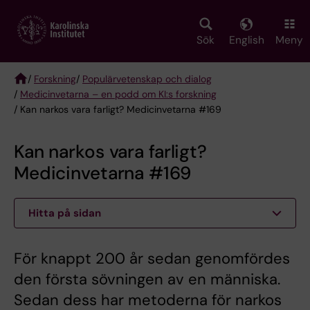
Skip
to
main
Sök
English
Meny
content
/
Forskning
/
Populärvetenskap och dialog
/
Medicinvetarna – en podd om KI:s forskning
Breadcrumb
/ Kan narkos vara farligt? Medicinvetarna #169
Kan narkos vara farligt?
Medicinvetarna #169
Hitta på sidan
För knappt 200 år sedan genomfördes
den första sövningen av en människa.
Sedan dess har metoderna för narkos