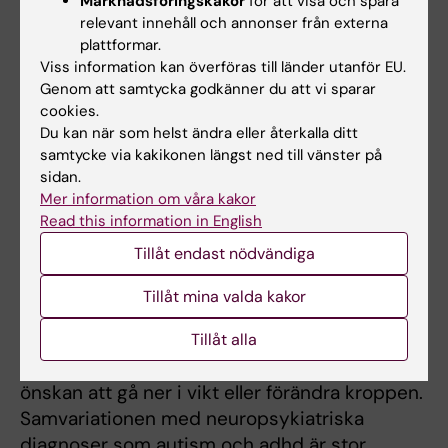
Marknadsföringskakor
för att visa och spåra
relevant innehåll och annonser från externa
plattformar.
Viss information kan överföras till länder utanför EU.
Genom att samtycka godkänner du att vi sparar
Lyssnarfrågan: Vad är
cookies.
ätstörningen ARFID?
Du kan när som helst ändra eller återkalla ditt
samtycke via kakikonen längst ned till vänster på
ARFID står för
sidan.
undvikande/restriktiv
Mer information om våra kakor
ätstörning. Den startar
Read this information in English
oftast i barndomen och
Tillåt endast nödvändiga
kännetecknas av ett väldigt
begränsat ätande. Men den
Tillåt mina valda kakor
Lisa Dinkler Foto:
skiljer sig från andra
Andreas Andersson
ätstörningar som anorexi
Tillåt alla
eller bulimi eftersom den inte är kopplad till en
önskan att gå ner i vikt eller förändra kroppen.
Samvariationen med neuropsykiatriska
diagnoser som autism och adhd är stor.