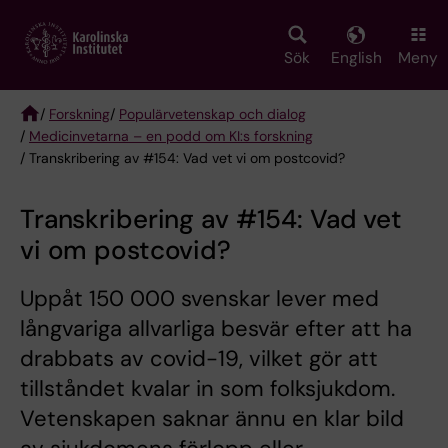
Skip
to
main
Sök
English
Meny
content
/
Forskning
/
Populärvetenskap och dialog
/
Medicinvetarna – en podd om KI:s forskning
Breadcrumb
/ Transkribering av #154: Vad vet vi om postcovid?
Transkribering av #154: Vad vet
vi om postcovid?
Uppåt 150 000 svenskar lever med
långvariga allvarliga besvär efter att ha
drabbats av covid-19, vilket gör att
tillståndet kvalar in som folksjukdom.
Vetenskapen saknar ännu en klar bild