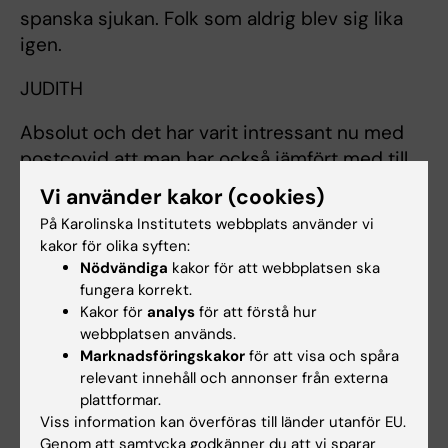
spanska sjukan. Folk som aldrig blev sig lika
igen.
JUDITH
Absolut och det har varit intressant nu med
postcovid att man har också jämfört med till
exempel influensarisken att få
Vi använder kakor (cookies)
långtidseffekter. Och man får långtidseffekter
På Karolinska Institutets webbplats använder vi
även efter influensan men det är ett lägre
kakor för olika syften:
antal än efter covid.
Nödvändiga
kakor för att webbplatsen ska
fungera korrekt.
ANDREAS
Kakor för
analys
för att förstå hur
webbplatsen används.
Finns det någon teori om varför vissa drabbas
Marknadsföringskakor
för att visa och spåra
av det här men de flesta inte?
relevant innehåll och annonser från externa
plattformar.
JUDITH
Viss information kan överföras till länder utanför EU.
Genom att samtycka godkänner du att vi sparar