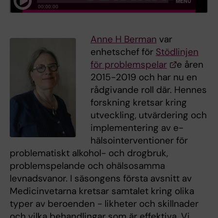
Anne H Berman
var
enhetschef för
Stödlinjen
för problemspelar
e åren
2015-2019 och har nu en
rådgivande roll där. Hennes
forskning kretsar kring
utveckling, utvärdering och
implementering av e-
hälsointerventioner för
problematiskt alkohol- och drogbruk,
problemspelande och ohälsosamma
levnadsvanor. I säsongens första avsnitt av
Medicinvetarna kretsar samtalet kring olika
typer av beroenden - likheter och skillnader
och vilka behandlingar som är effektiva. Vi