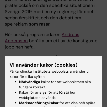
pratar också om den specifika situationen i
Sverige 2019, med en ny reglering för spel
sedan årsskiftet, och den debatt om
spelreklam som rasar.
Hör också programledaren
Andreas
Andersson
berätta om ett av de konstigaste
jobb han haft...
I avsnittet pratar vi också med
Torbjörn
Vestberg
, forskarstuderande vid institutionen
Vi använder kakor (cookies)
för klinisk neurovetenskap, om hur hjärnan
På Karolinska Institutets webbplats använder vi
fungerar hos framgångsrika fotbollsspelare.
kakor för olika syften:
Nödvändiga
kakor för att webbplatsen ska
Lyssna på avsnittet via
Spotify
.
fungera korrekt.
Kakor för
analys
för att förstå hur
Hitta Medicinvetarna i
iTunes
webbplatsen används.
Marknadsföringskakor
för att visa och spåra