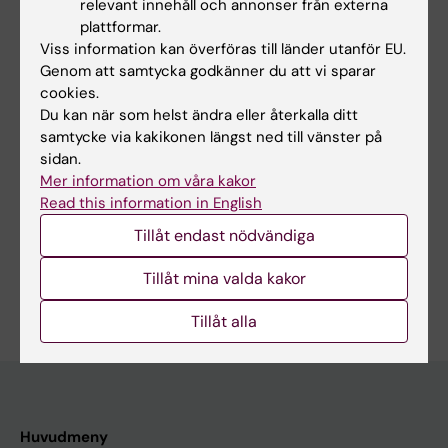
relevant innehåll och annonser från externa
Hade du nytta av informationen på denna sida?
plattformar.
Yes
Viss information kan överföras till länder utanför EU.
No
Genom att samtycka godkänner du att vi sparar
cookies.
Du kan när som helst ändra eller återkalla ditt
Redaktör:
Andreas Andersson
samtycke via kakikonen längst ned till vänster på
Sidan uppdaterad:
2026-06-17
sidan.
Mer information om våra kakor
Read this information in English
Dela
Tillåt endast nödvändiga
Tillåt mina valda kakor
Tillåt alla
Huvudmeny