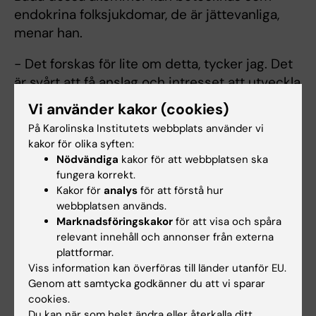
endokrina folksjukdomar, de är jättevanliga,
menar han.
- Det forskas för lite om detta, tycker jag. Det
är svårt att få anslag och intresset att utveckla
nya läkemedel verkar lågt, menar Jan
Vi använder kakor (cookies)
Calissendorff.
På Karolinska Institutets webbplats använder vi
kakor för olika syften:
Rör sig barn mindre
Nödvändiga
kakor för att webbplatsen ska
idag?
fungera korrekt.
Kakor för
analys
för att förstå hur
I avsnittet svarar även
webbplatsen används.
forskaren
Daniel Berglind
Marknadsföringskakor
för att visa och spåra
vid institutionen för global
relevant innehåll och annonser från externa
folkhälsa, Karolinska
plattformar.
Viss information kan överföras till länder utanför EU.
Institutet, på lyssnarfrågan
Genom att samtycka godkänner du att vi sparar
Daniel Berglind. Foto
om barn idag rör sig
Cecilia Odlind.
cookies.
mindre jämfört med innan
Du kan när som helst ändra eller återkalla ditt