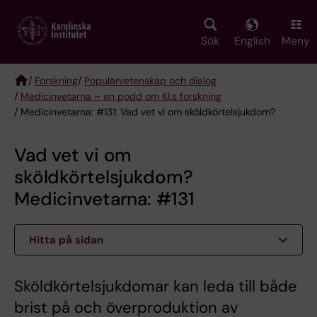
Skip
to
main
Sök
English
Meny
content
/
Forskning
/
Populärvetenskap och dialog
/
Medicinvetarna – en podd om KI:s forskning
Breadcrumb
/ Medicinvetarna: #131: Vad vet vi om sköldkörtelsjukdom?
Vad vet vi om
sköldkörtelsjukdom?
Medicinvetarna: #131
Hitta på sidan
Sköldkörtelsjukdomar kan leda till både
brist på och överproduktion av