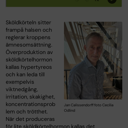
Sköldkörteln sitter
frampå halsen och
reglerar kroppens
ämnesomsättning.
Överproduktion av
sköldkörtelhormon
kallas hypertyreos
och kan leda till
exempelvis
viktnedgång,
irritation, skakighet,
koncentrationsprob
Jan Calissendorff foto Cecilia
lem och trötthet.
Odlind
När det produceras
för lite sköldkörtelhormon kallas det