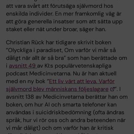
att vara svårt att förutsäga självmord hos
enskilda individer. En mer framkomlig väg är
att göra generella insatser som att sätta upp
staket eller nät under broar, säger han.
Christian Rück har tidigare skrivit boken
”Olyckliga i paradiset, Om varför vi mår så
dåligt när allt är så bra” som han berättade om
i
avsnitt 49
av KI:s populärvetenskapliga
podcast Medicinvetarna. Nu är han aktuell
med en ny bok ”
Ett liv värt att leva. Varför
självmord blev människans följeslagare
”. I
avsnitt 138 av Medicinvetarna berättar han om
boken, om hur AI och smarta telefoner kan
användas i suicidriskbedömning (ofta ändras
språk, hur vi rör oss och andra beteenden när
vi mår dåligt) och om varför han är kritisk