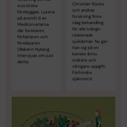
Christian Rücks
suicid ska
och andras
förebyggas. Lyssna
forskning finns
på avsnitt 6 av
idag behandling
Medicinvetarna
för alla tvångs­
där forskaren,
relaterade
författaren och
sjukdomar. Nu ger
föreläsaren
han sig på en
Ullakarin Nyberg
kanske ännu
intervjuas om just
svårare och
detta.
viktigare uppgift:
Förhindra
självmord.