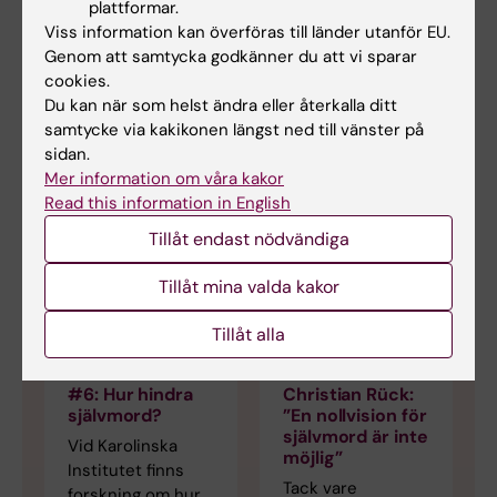
organisationer och föreningar som du kan vända
plattformar.
dig till om du behöver hjälp och stöd. Listan är
Viss information kan överföras till länder utanför EU.
sammanställd av Nationellt centrum för
Genom att samtycka godkänner du att vi sparar
suicidforskning och prevention.
cookies.
Du kan när som helst ändra eller återkalla ditt
samtycke via kakikonen längst ned till vänster på
sidan.
Mer information om våra kakor
Mer på temat
Read this information in English
Tillåt endast nödvändiga
Tillåt mina valda kakor
Tillåt alla
#6: Hur hindra
Christian Rück:
självmord?
”En nollvision för
självmord är inte
Vid Karolinska
möjlig”
Institutet finns
Tack vare
forskning om hur