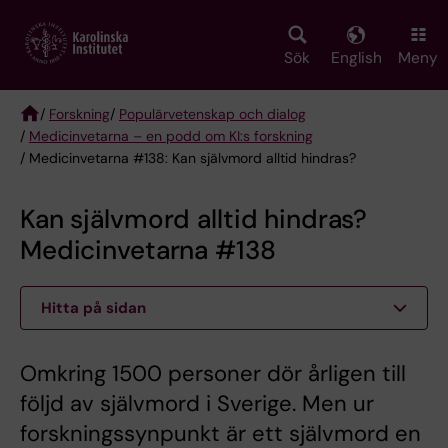
Skip
to
main
Sök
English
Meny
content
/
Forskning
/
Populärvetenskap och dialog
/
Medicinvetarna – en podd om KI:s forskning
Breadcrumb
/ Medicinvetarna #138: Kan självmord alltid hindras?
Kan självmord alltid hindras?
Medicinvetarna #138
Hitta på sidan
Omkring 1500 personer dör årligen till
följd av självmord i Sverige. Men ur
forskningssynpunkt är ett självmord en