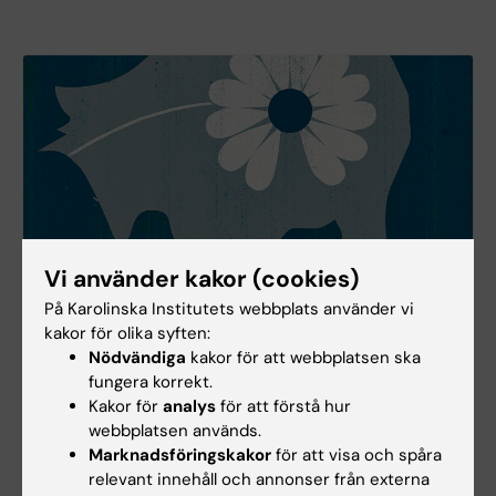
Vi använder kakor (cookies)
På Karolinska Institutets webbplats använder vi
kakor för olika syften:
Nödvändiga
kakor för att webbplatsen ska
fungera korrekt.
Kakor för
analys
för att förstå hur
Om du mår dåligt – här finns hjälplinjer och
webbplatsen används.
stöd
Marknadsföringskakor
för att visa och spåra
Här finner du kontaktuppgifter till olika hjälplinjer,
relevant innehåll och annonser från externa