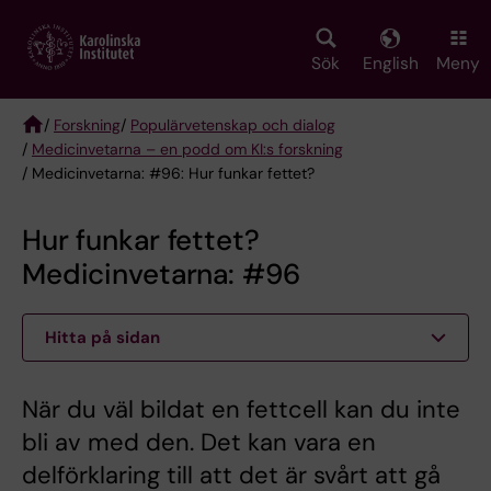
Skip
to
main
Sök
English
Meny
content
/
Forskning
/
Populärvetenskap och dialog
/
Medicinvetarna – en podd om KI:s forskning
Breadcrumb
/ Medicinvetarna: #96: Hur funkar fettet?
Hur funkar fettet?
Medicinvetarna: #96
Hitta på sidan
När du väl bildat en fettcell kan du inte
bli av med den. Det kan vara en
delförklaring till att det är svårt att gå