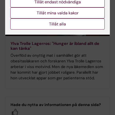
Tillåt endast nödvändiga
Tillåt mina valda kakor
Tillåt alla
Ylva Trolle Lagerros: "Hunger är ibland allt de
kan tänka"
Överflöd av onyttig mat i samhället gör att
obesitasläkaren och forskaren Ylva Trolle Lagerros
arbetar i viss motvind. Men de nya läkemedlen som
har kommit har gjort jobbet roligare. Parallellt har
hon utvecklat appar som ger patienterna stöd.
Hade du nytta av informationen på denna sida?
Yes