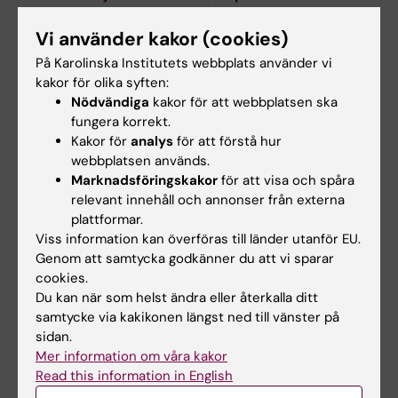
Hälften av alla vuxna
Fettceller är
Vi använder kakor (cookies)
svenska män lider
svårstuderade, rent
idag av övervikt eller
av irriterande, menar
På Karolinska Institutets webbplats använder vi
obesitas/fetma.
Kirsty Spalding. Lätt
kakor för olika syften:
Forskarna är överens
att hålla med om.
Nödvändiga
kakor för att webbplatsen ska
om att det hänger
Men hon har trotsat
fungera korrekt.
ihop med att vi får i
utmaningarna och
Kakor för
analys
för att förstå hur
oss mer kalorier än vi
vet idag mer om vårt
webbplatsen används.
gör av med och att
hull än de flesta.
Marknadsföringskakor
för att visa och spåra
det leder till många
relevant innehåll och annonser från externa
följdsjukdomar.
plattformar.
Viss information kan överföras till länder utanför EU.
Genom att samtycka godkänner du att vi sparar
cookies.
Du kan när som helst ändra eller återkalla ditt
samtycke via kakikonen längst ned till vänster på
sidan.
Mer information om våra kakor
Read this information in English