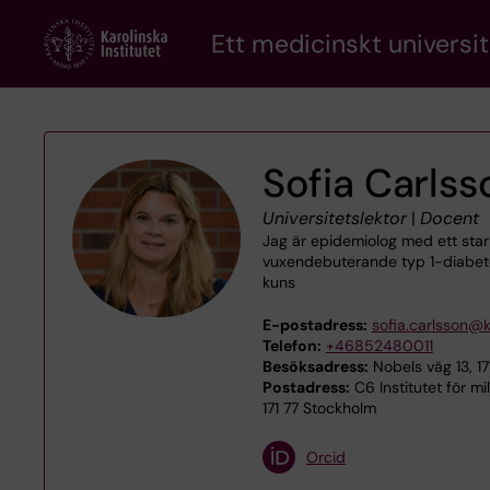
Skip
Ett medicinskt universit
to
main
content
Sofia Carlss
Universitetslektor
|
Docent
Jag är epidemiolog med ett star
vuxendebuterande typ 1-diabetes
kuns
E-postadress:
sofia.carlsson@k
Telefon:
+46852480011
Besöksadress:
Nobels väg 13, 1
Postadress:
C6 Institutet för mi
171 77 Stockholm
Orcid