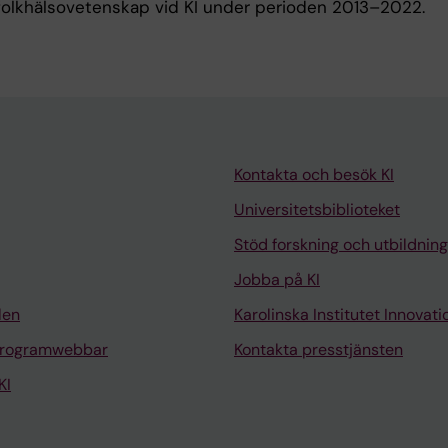
olkhälsovetenskap vid KI under perioden 2013–2022.
Kontakta och besök KI
Universitetsbiblioteket
Stöd forskning och utbildning
Jobba på KI
len
Karolinska Institutet Innovati
programwebbar
Kontakta presstjänsten
KI