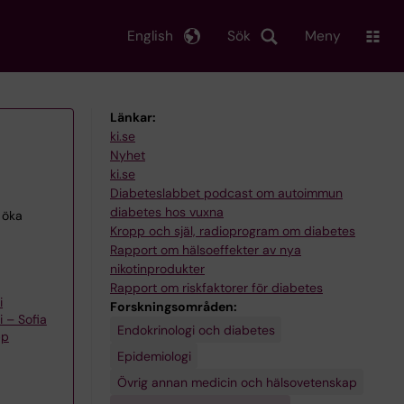
English
Sök
Meny
Länkar:
ki.se
Nyhet
ki.se
Diabeteslabbet podcast om autoimmun
diabetes hos vuxna
 öka
Kropp och själ, radioprogram om diabetes
Rapport om hälsoeffekter av nya
nikotinprodukter
Rapport om riskfaktorer för diabetes
i
Forskningsområden:
 – Sofia
Endokrinologi och diabetes
pp
Epidemiologi
Övrig annan medicin och hälsovetenskap