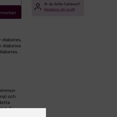
Är du Sofia Carlsson?
Redigera din profil
amverkan
v diabetes,
n diabetes
diabetes.
toimmun
xna) och
detta
 typ 2-
r-