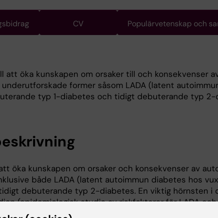
gsbidrag
CV
Populärvetenskap och s
till att öka kunskapen om orsaker till och konsekvenser a
å underutforskade former såsom LADA (latent autoimmu
uterande typ 1-diabetes och tidigt debuterande typ 2-
eskrivning
ill att öka kunskapen om orsaker och konsekvenser av au
inklusive både LADA (latent autoimmun diabetes hos vu
tidigt debuterande typ 2-diabetes. En viktig hörnsten i 
ien (epidemiologisk studie av riskfaktorer för LADA och
.se/imm/forskning-vid-imm/enheter-vid-imm/enheten-fo