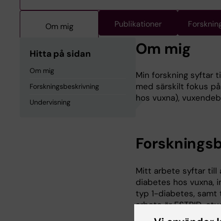
Publikationer
Forsknin
Om mig
Om mig
Hitta på sidan
Om mig
Min forskning syftar 
med särskilt fokus p
Forskningsbeskrivning
hos vuxna), vuxendeb
Undervisning
Forskningsb
Mitt arbete syftar t
diabetes hos vuxna, 
typ 1-diabetes, samt 
arbete är ESTRID-stud
diabetes)
https://ki