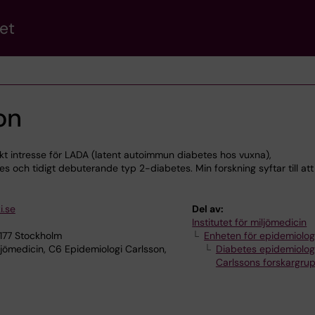
et
on
kt intresse för LADA (latent autoimmun diabetes hos vuxna),
 och tidigt debuterande typ 2-diabetes. Min forskning syftar till att
i.se
Del av:
Institutet för miljömedicin
7177 Stockholm
Enheten för epidemiolog
ljömedicin, C6 Epidemiologi Carlsson,
Diabetes epidemiologi
Carlssons forskargru