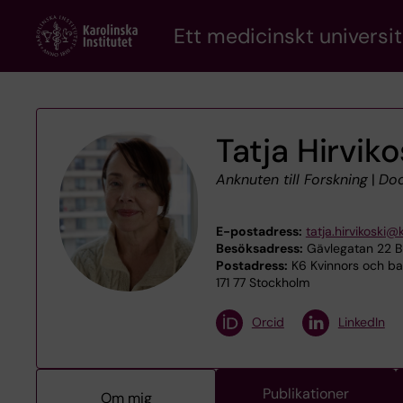
Skip
Ett medicinskt universit
to
main
content
Tatja Hirviko
Anknuten till Forskning
|
Doc
E-postadress:
tatja.hirvikoski@k
Besöksadress:
Gävlegatan 22 B
Postadress:
K6 Kvinnors och bar
171 77 Stockholm
Orcid
LinkedIn
Publikationer
Om mig