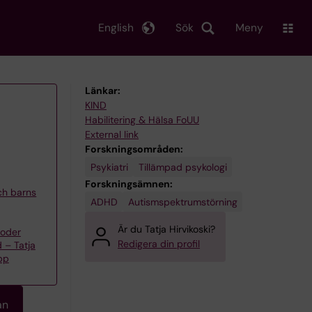
English
Sök
Meny
Länkar:
KIND
Habilitering & Hälsa FoUU
External link
Forskningsområden:
Psykiatri
Tillämpad psykologi
Forskningsämnen:
och barns
ADHD
Autismspektrumstörning
Är du Tatja Hirvikoski?
toder
Redigera din profil
 – Tatja
upp
an