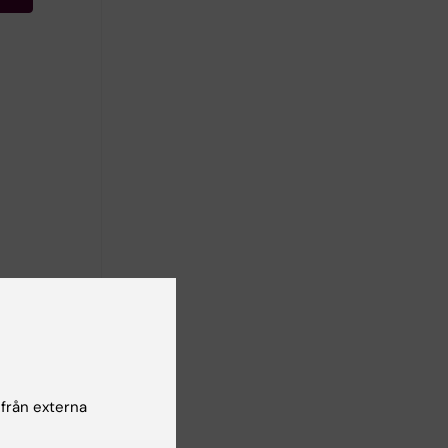
ng och
 från externa