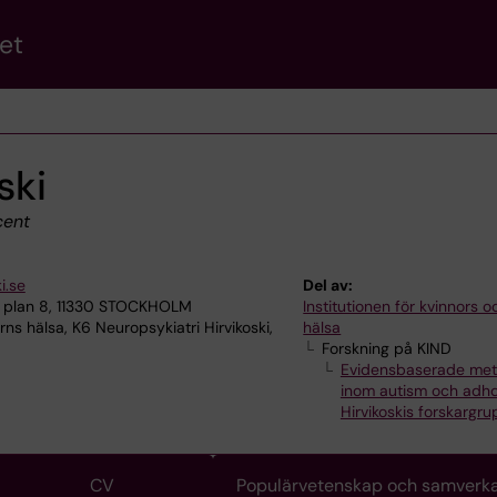
et
ski
ent
i.se
Del av:
 plan 8, 11330 STOCKHOLM
Institutionen för kvinnors 
ns hälsa, K6 Neuropsykiatri Hirvikoski,
hälsa
Forskning på KIND
Evidensbaserade me
inom autism och adhd
Hirvikoskis forskargr
CV
Populärvetenskap och samverk