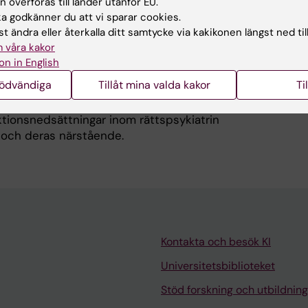
 överföras till länder utanför EU.
r
 godkänner du att vi sparar cookies.
t ändra eller återkalla ditt samtycke via kakikonen längst ned til
 och deras närstående
 våra kakor
gen adhd
on in English
rn med en funktionsnedsättning
nödvändiga
Tillåt mina valda kakor
Ti
vid utvecklingsrelaterade funktionsnedsättningar
ndivider med funktionsnedsättning
nktionsnedsättningar inom rättspsykiatrin
och deras närstående.
Kontakta och besök KI
Universitetsbiblioteket
Stöd forskning och utbildning