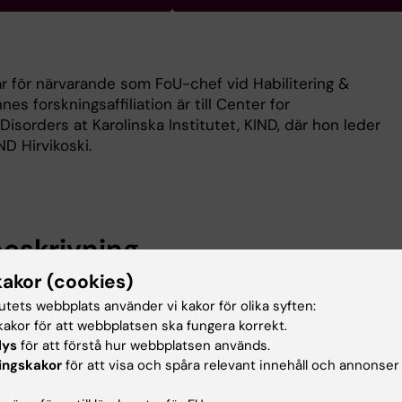
tar för närvarande som FoU-chef vid Habilitering &
es forskningsaffiliation är till Center for
sorders at Karolinska Institutet, KIND, där hon leder
D Hirvikoski.
eskrivning
kakor (cookies)
kargrupp vid KIND på Karolinska Institutet utvecklar
tutets webbplats använder vi kakor för olika syften:
der för bättre liv med autism, adhd och andra
akor för att webbplatsen ska fungera korrekt.
 funktionsnedsättningar. Vi bedriver både grundforskni
lys
för att förstå hur webbplatsen används.
rskningsprojekt, ofta i samarbete med svenska
ingskakor
för att visa och spåra relevant innehåll och annonser
eter.