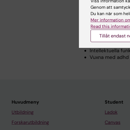
Viss information kan
Våra fokusområden ä
Genom att samtycka
Du kan när som hels
Autistiska vuxna
Mer information om
Föräldrar med e
Read this informati
Föräldrar till ba
Tillåt endast 
Hälsa och ohälsa 
Hälsovanor hos i
Intellektuella fu
Vuxna med adhd 
Huvudmeny
Student
Utbildning
Ladok
Forskarutbildning
Canvas