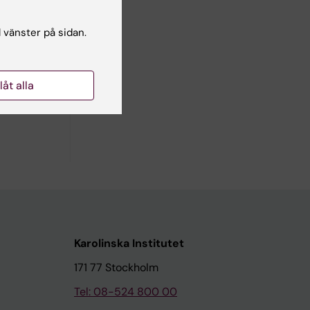
l vänster på sidan.
llåt alla
Karolinska Institutet
171 77 Stockholm
Tel: 08-524 800 00