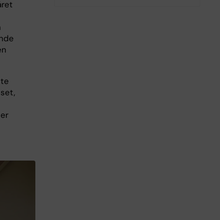
året
n
ende
en
ete
set,
er