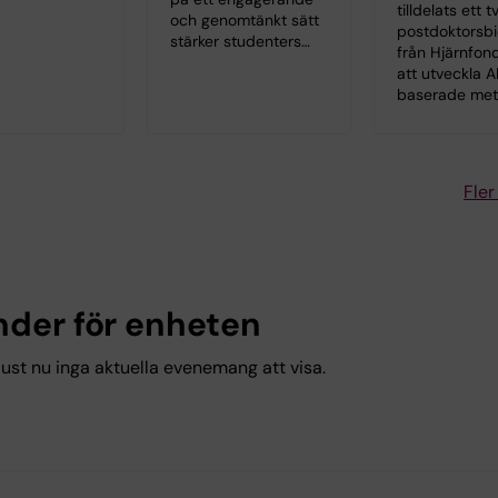
tilldelats ett t
och genomtänkt sätt
postdoktorsb
stärker studenters…
från Hjärnfon
att utveckla A
baserade met
Fler
nder för enheten
just nu inga aktuella evenemang att visa.