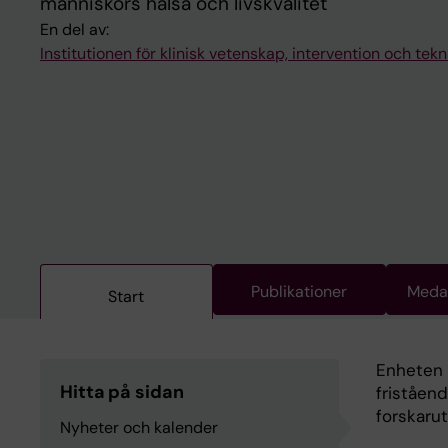
människors hälsa och livskvalitet
En del av:
Institutionen för klinisk vetenskap, intervention och tekn
Publikationer
Medar
Start
Enheten 
Hitta på sidan
friståen
forskarut
Nyheter och kalender