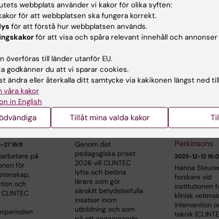
tutets webbplats använder vi kakor för olika syften:
akor för att webbplatsen ska fungera korrekt.
lda nyheter
lys
för att förstå hur webbplatsen används.
ingskakor
för att visa och spåra relevant innehåll och annonser
 överföras till länder utanför EU.
 godkänner du att vi sparar cookies.
t ändra eller återkalla ditt samtycke via kakikonen längst ned til
 våra kakor
ation från
CLINTEC utlyser
Miljonbidrag
on in English
tkansliet
pedagogiskt pris
Hjärnfonden t
nödvändiga
Tillåt mina valda kakor
Ti
sommaren
2026
projekt om
kommunikati
2026-05-11 10:14
Parkinsons
Genom det
27 15:11
pedagogiska priset
arbetare på
2025-12-12 16:
2026 vill CLINTEC
ionen för
Hanna Steurer
lyfta och belöna
vetenskap,
forskare vid
lärare som gör
ntion och
institutionen f
särskilt betydelsefulla
- CLINTEC
klinisk vetens
insatser inom
intervention o
utbildning och som
erperioden
teknik (CLINTE
på ett engagerande