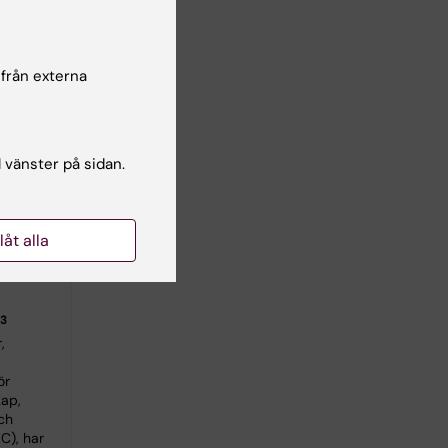
 från externa
l vänster på sidan.
 från
ill AI-
llåt alla
on vid
03
,
ör
kap,
ch
C), har