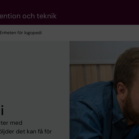
vention och teknik
 Enheten för logopedi
i
heter med
ljder det kan få för