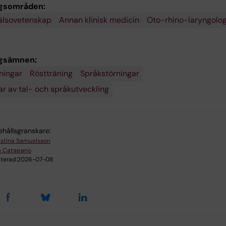
gsområden:
älsovetenskap
Annan klinisk medicin
Oto-rhino-laryngolog
ngsämnen:
ningar
Röstträning
Språkstörningar
ar av tal- och språkutveckling
ehållsgranskare:
istina Samuelsson
a Catapano
terad:
2026-07-08