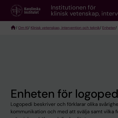
Skip
Institutionen för
to
klinisk vetenskap, inter
main
content
/
Om KI
/
Klinisk vetenskap, intervention och teknik
/
Enheter
/
Breadcrumb
Enheten för logoped
Logopedi beskriver och förklarar olika svårig
kommunikation och med att svälja samt vilka fö