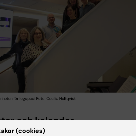
heten för logopedi Foto: Cecilia Hultqvist
ter och kalender
kakor (cookies)