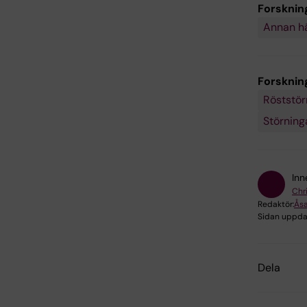
Forsknin
Annan h
Forskni
Röststör
Störning
Inn
Chr
Redaktör:
Ås
Sidan uppda
Dela