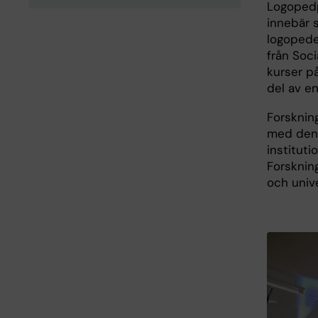
Logopedp
innebär s
logopede
från Soc
kurser p
del av e
Forsknin
med den 
instituti
Forsknin
och unive