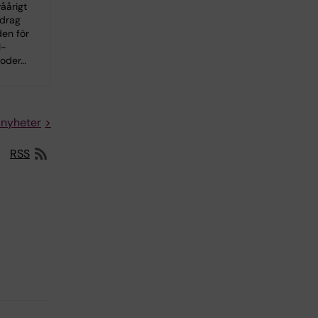
våårigt
idrag
den för
I-
oder…
 nyheter
RSS