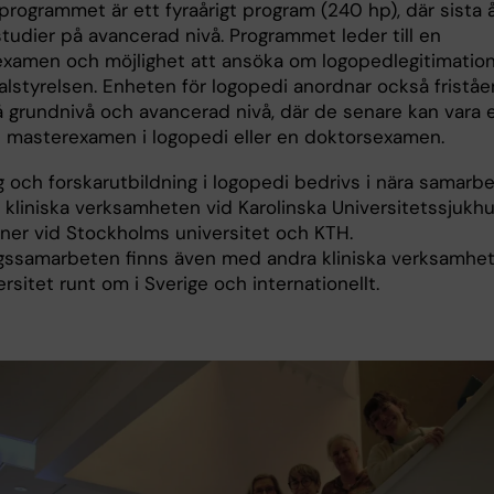
rogrammet är ett fyraårigt program (240 hp), där sista 
tudier på avancerad nivå. Programmet leder till en
xamen och möjlighet att ansöka om logopedlegitimatio
ialstyrelsen. Enheten för logopedi anordnar också fristå
å grundnivå och avancerad nivå, där de senare kan vara 
n masterexamen i logopedi eller en doktorsexamen.
g och forskarutbildning i logopedi bedrivs i nära samarb
kliniska verksamheten vid Karolinska Universitetssjukhu
oner vid Stockholms universitet och KTH.
gssamarbeten finns även med andra kliniska verksamhet
rsitet runt om i Sverige och internationellt.