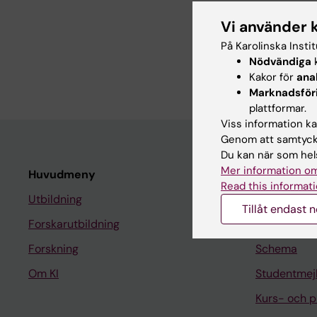
Om mig
Vi använder 
På Karolinska Insti
Teknikansvarig på enh
Nödvändiga
k
Medicinsk Teknik, Hög
Kakor för
ana
Marknadsför
plattformar.
Viss information kan
Genom att samtycka
Du kan när som hels
Mer information om
Huvudmeny
Student
Read this informati
Utbildning
Ladok
Tillåt endast 
Forskarutbildning
Canvas
Forskning
Schema
Om KI
Studentmej
Kurs- och 