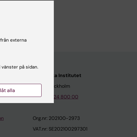
 från externa
l vänster på sidan.
Karolinska Institutet
171 77 Stockholm
llåt alla
Tel: 08-524 800 00
on
Org.nr: 202100-2973
VAT.nr: SE202100297301