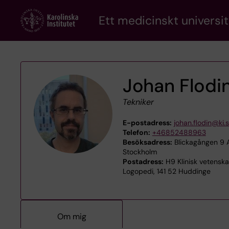
Skip
Ett medicinskt universit
to
main
content
Johan Flodi
Tekniker
E-postadress:
johan.flodin@ki.
Telefon:
+46852488963
Besöksadress:
Blickagången 9 A
Stockholm
Postadress:
H9 Klinisk vetenska
Logopedi, 141 52 Huddinge
Om mig