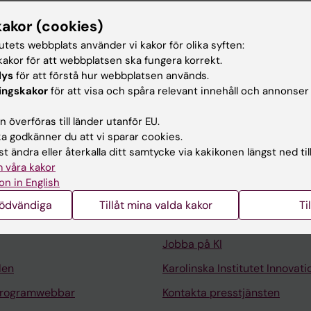
kakor (cookies)
tutets webbplats använder vi kakor för olika syften:
eten för Logopedi.
akor för att webbplatsen ska fungera korrekt.
skoleingenjör, KTH
lys
för att förstå hur webbplatsen används.
ingskakor
för att visa och spåra relevant innehåll och annonser
 överföras till länder utanför EU.
 godkänner du att vi sparar cookies.
t ändra eller återkalla ditt samtycke via kakikonen längst ned til
 våra kakor
Kontakta och besök KI
on in English
Universitetsbiblioteket
nödvändiga
Tillåt mina valda kakor
Ti
Stöd forskning och utbildning
Jobba på KI
len
Karolinska Institutet Innovati
programwebbar
Kontakta presstjänsten