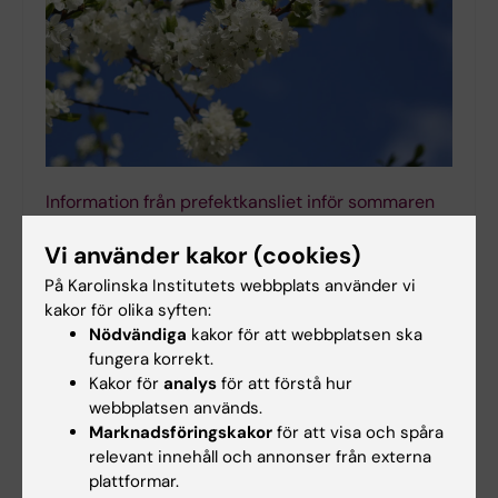
Information från prefektkansliet inför sommaren
2026
Vi använder kakor (cookies)
2026-05-27 15:11
På Karolinska Institutets webbplats använder vi
För medarbetare på institutionen för klinisk vetenskap,
kakor för olika syften:
intervention och teknik - CLINTEC under
semesterperioden 2026.
Nödvändiga
kakor för att webbplatsen ska
fungera korrekt.
Kakor för
analys
för att förstå hur
webbplatsen används.
Marknadsföringskakor
för att visa och spåra
relevant innehåll och annonser från externa
plattformar.