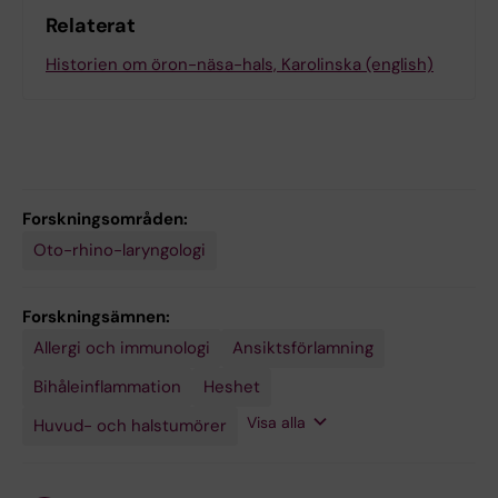
Relaterat
Historien om öron-näsa-hals, Karolinska (english)
Forskningsområden:
Oto-rhino-laryngologi
Forskningsämnen:
Allergi och immunologi
Hörselskador
Kraniocerebralt
Luftvägshantering
Näsa
Snuva
Vertigo
Öra
Öronsusning
Ansiktsförlamning
trauma
Bihåleinflammation
Heshet
Visa alla
Huvud- och halstumörer