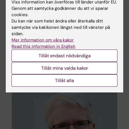
Viss information kan överföras till länder utanför EU.
Genom att samtycka godkänner du att vi sparar
cookies.
Du kan när som helst ändra eller återkalla ditt
samtycke via kakikonen längst ned till vänster på
sidan.
Mer information om våra kakor
CLINTEC utlyser pedagogiskt pris 2026
Read this information in English
2026-05-11 10:14
Tillåt endast nödvändiga
Genom det pedagogiska priset 2026 vill CLINTEC lyfta
och belöna lärare som gör särskilt betydelsefulla
Tillåt mina valda kakor
insatser inom utbildning och som på ett engagerande
och genomtänkt sätt stärker studenters…
Tillåt alla