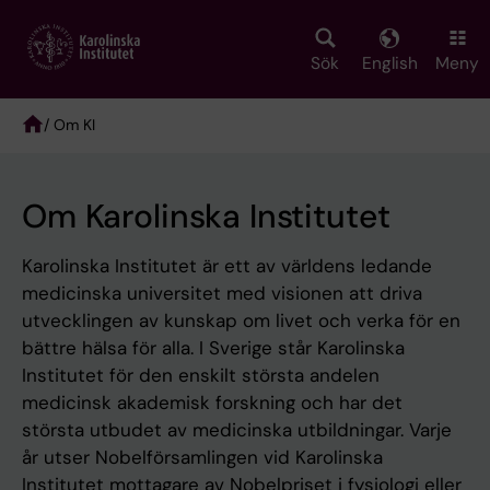
Skip
to
main
Sök
English
Meny
content
/ Om KI
Breadcrumb
Om Karolinska Institutet
Karolinska Institutet är ett av världens ledande
medicinska universitet med visionen att driva
utvecklingen av kunskap om livet och verka för en
bättre hälsa för alla. I Sverige står Karolinska
Institutet för den enskilt största andelen
medicinsk akademisk forskning och har det
största utbudet av medicinska utbildningar. Varje
år utser Nobelförsamlingen vid Karolinska
Institutet mottagare av Nobelpriset i fysiologi eller