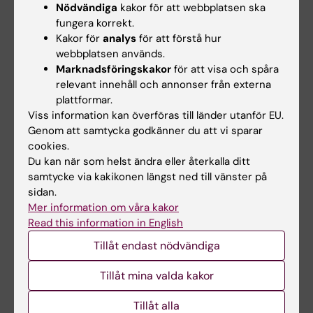
Nödvändiga
kakor för att webbplatsen ska
fungera korrekt.
Kakor för
analys
för att förstå hur
webbplatsen används.
Marknadsföringskakor
för att visa och spåra
relevant innehåll och annonser från externa
plattformar.
Viss information kan överföras till länder utanför EU.
Genom att samtycka godkänner du att vi sparar
cookies.
Du kan när som helst ändra eller återkalla ditt
samtycke via kakikonen längst ned till vänster på
sidan.
Priser och utmärkelser
Mer information om våra kakor
Nobelpriset i medicin eller fysiologi delas ut av
Read this information in English
Nobelförsamlingen vid Karolinska Institutet första
veckan i oktober varje år. Många andra priser och
Tillåt endast nödvändiga
utmärkelser delas också ut under de akademiska
högtiderna.
Tillåt mina valda kakor
Tillåt alla