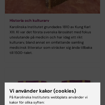
Historia och kulturarv
Karolinska Institutet grundades 1810 av Kung Karl
XIII. KI var det första svenska lärosätet med fokus
uteslutande på medicin och har idag ett rikt
kulturarv, bland annat en omfattande samling
medicinsk litteratur som sträcker sig ända tillbaka
till 1500-talet.
Vi använder kakor (cookies)
På Karolinska Institutets webbplats använder vi
kakor för olika syften: