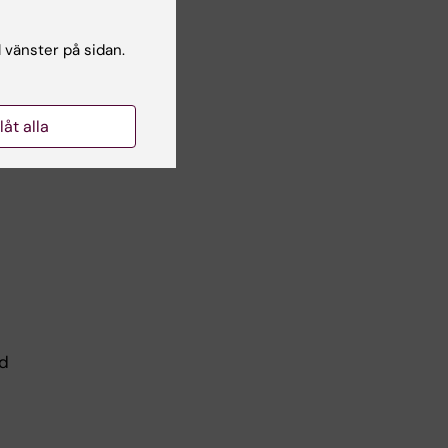
l vänster på sidan.
llåt alla
ed