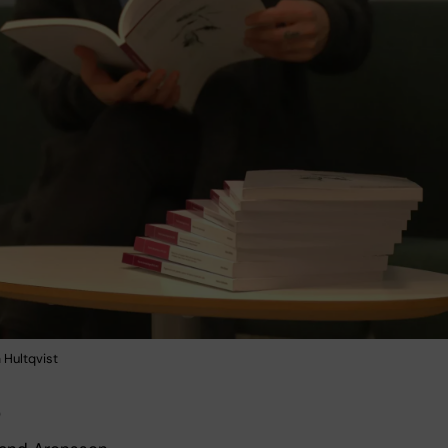
a Hultqvist
6