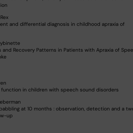
tion
 Rex
nt and differential diagnosis in childhood apraxia of
ybinette
s and Recovery Patterns in Patients with Apraxia of Spe
oke
ren
l function in children with speech sound disorders
ieberman
babbling at 10 months : observation, detection and a tw
low-up