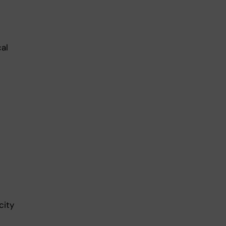
al
city