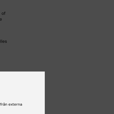
 of
e
iles
 and
 från externa