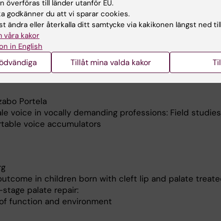
 överföras till länder utanför EU.
 godkänner du att vi sparar cookies.
t ändra eller återkalla ditt samtycke via kakikonen längst ned til
rmoen
 våra kakor
ecision-making in Alzheimer’s disease: a linguistic
on in English
h
nödvändiga
Tillåt mina valda kakor
Ti
zabo Portela
le voice in vocally demanding professions: Field studies
rtable voice accumulators
rg
utcome in children born with cleft lip and palate treat
stage palate repair:
of function and environment