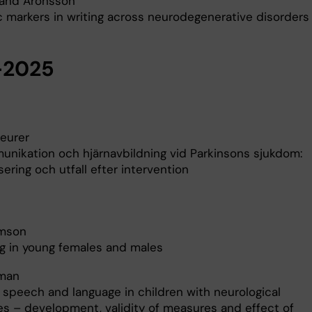
Sand Aronsson
ic markers in writing across neurodegenerative disorders
-2025
eurer
munikation och hjärnavbildning vid Parkinsons sjukdom:
sering och utfall efter intervention
amson
ng in young females and males
man
, speech and language in children with neurological
ies – development, validity of measures and effect of