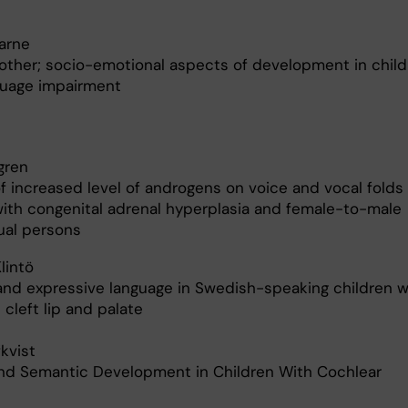
Aarne
 other; socio-emotional aspects of development in chil
guage impairment
gren
f increased level of androgens on voice and vocal folds 
th congenital adrenal hyperplasia and female-to-male
ual persons
Klintö
nd expressive language in Swedish-speaking children w
l cleft lip and palate
fkvist
and Semantic Development in Children With Cochlear