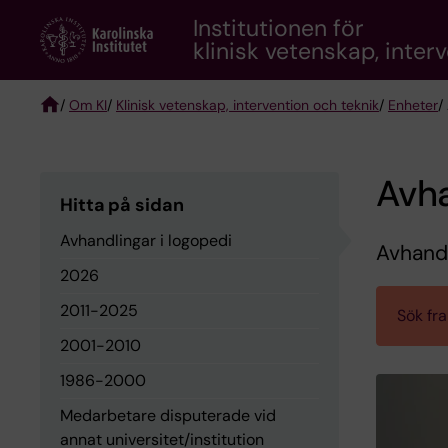
Skip
Institutionen för
to
klinisk vetenskap, inter
main
content
/
Om KI
/
Klinisk vetenskap, intervention och teknik
/
Enheter
/
Breadcrumb
Avha
Hitta på sidan
Avhandlingar i logopedi
Avhandl
2026
2011-2025
Sök fr
2001-2010
1986-2000
Medarbetare disputerade vid
annat universitet/institution