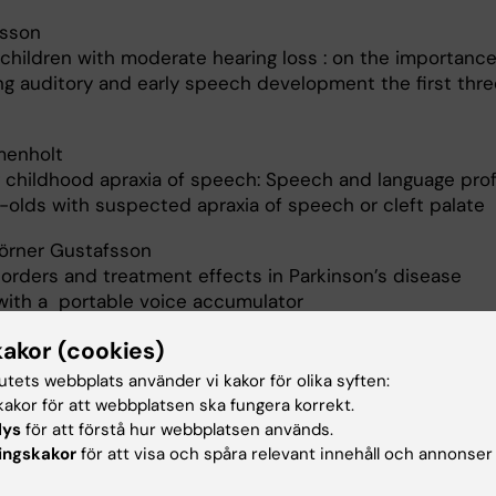
rsson
children with moderate hearing loss : on the importance
ng auditory and early speech development the first thre
menholt
g childhood apraxia of speech: Speech and language prof
r-olds with suspected apraxia of speech or cleft palate
örner Gustafsson
sorders and treatment effects in Parkinson’s disease
with a portable voice accumulator
kakor (cookies)
tutets webbplats använder vi kakor för olika syften:
n
akor för att webbplatsen ska fungera korrekt.
decision-making capacity among geriatric patients with
lys
för att förstå hur webbplatsen används.
dementia : communication-based approaches for
ingskakor
för att visa och spåra relevant innehåll och annonser
nt and facilitation