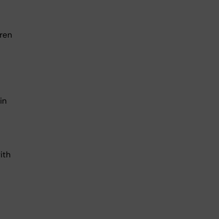
dren
in
ith