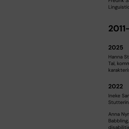
Fredrik 
Linguist
2011
2025
Hanna St
Tal, kom
karakteri
2022
Ineke S
Stutteri
Anna Ny
Babbling
disabilit