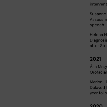
interven
Susanne
Assessme
speech
Helena H
Diagnosi
after Str
2021
Åsa Mog
Orofacia
Marion L
Delayed 
year fol
2020