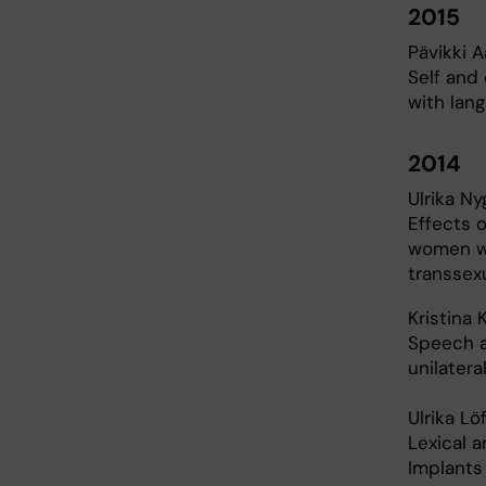
2015
Pävikki 
Self and
with lan
2014
Ulrika Ny
Effects o
women wi
transsex
Kristina 
Speech a
unilatera
Ulrika Lö
Lexical 
Implants