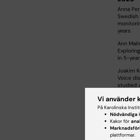
Anna Pe
Swedish 
monitori
years
Ann Mal
Explorin
in 5-yea
Joakim K
Voice di
studied 
Vi använder 
2019
På Karolinska Insti
Liv Thalé
Nödvändiga
k
Medical 
Kakor för
ana
without 
Marknadsför
assessme
plattformar.