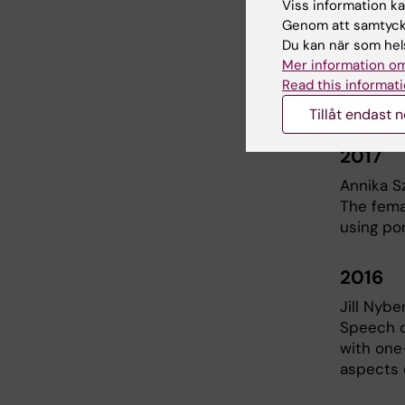
Viss information kan
Genom att samtycka
2018
Du kan när som hels
Sara Sto
Mer information om
Medical d
Read this informati
approac
Tillåt endast 
2017
Annika S
The fema
using po
2016
Jill Nybe
Speech o
with one-
aspects 