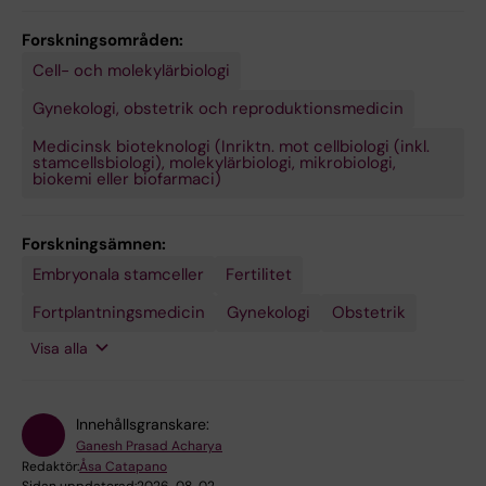
Forskningsområden:
Cell- och molekylärbiologi
Gynekologi, obstetrik och reproduktionsmedicin
Medicinsk bioteknologi (Inriktn. mot cellbiologi (inkl.
stamcellsbiologi), molekylärbiologi, mikrobiologi,
biokemi eller biofarmaci)
Forskningsämnen:
Embryonala stamceller
Osteogenesis
Stamceller
Stamcellstransplantation
Fertilitet
imperfecta
Fortplantningsmedicin
Gynekologi
Obstetrik
Visa alla
Innehållsgranskare:
Ganesh Prasad Acharya
Redaktör:
Åsa Catapano