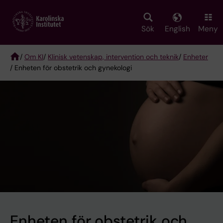
Skip
to
main
Sök
English
Meny
content
/
Om KI
/
Klinisk vetenskap, intervention och teknik
/
Enheter
/ Enheten för obstetrik och gynekologi
Breadcrumb
Enheten för obstetrik och