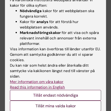
På Karolinska Institutets webbplats använder vi
kakor för olika syften:
Nödvändiga
kakor för att webbplatsen ska
Information från prefektkansliet inför sommaren 2026
fungera korrekt.
2026-05-27 15:11
Kakor för
analys
för att förstå hur
För medarbetare på institutionen för klinisk vetenskap,
webbplatsen används.
intervention och teknik - CLINTEC under semesterperioden
Marknadsföringskakor
för att visa och spåra
2026.
relevant innehåll och annonser från externa
plattformar.
Viss information kan överföras till länder utanför EU.
Genom att samtycka godkänner du att vi sparar
cookies.
Du kan när som helst ändra eller återkalla ditt
samtycke via kakikonen längst ned till vänster på
sidan.
Mer information om våra kakor
Read this information in English
Tillåt endast nödvändiga
Tillåt mina valda kakor