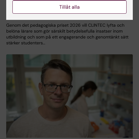
Tillåt alla
CLINTEC utlyser pedagogiskt pris 2026
2026-05-11 10:14
Genom det pedagogiska priset 2026 vill CLINTEC lyfta och
belöna lärare som gör särskilt betydelsefulla insatser inom
utbildning och som på ett engagerande och genomtänkt sätt
stärker studenters…