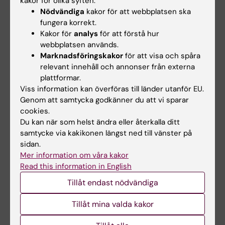
kakor för olika syften:
Nödvändiga
kakor för att webbplatsen ska
fungera korrekt.
Kakor för
analys
för att förstå hur
Halvtidskontroll: Mikolaj Stachurski
webbplatsen används.
2026-09-04
9:00
Marknadsföringskakor
för att visa och spåra
relevant innehåll och annonser från externa
Clinical and Epidemiological Aspects of Middle
Ear Cholesteatoma
plattformar.
Viss information kan överföras till länder utanför EU.
Genom att samtycka godkänner du att vi sparar
cookies.
Du kan när som helst ändra eller återkalla ditt
CBB Drop-in
samtycke via kakikonen längst ned till vänster på
sidan.
2026-09-10
13:00 - 15:00
Mer information om våra kakor
Centrum för Bioinformatik och Biostatistik (CBB)
Read this information in English
erbjuder drop-in-rådgivning varje torsdag kl.
13.00–15.00. Du är välkommen att komma förbi
Tillåt endast nödvändiga
med dina frågor inom biostatistik och
bioinformatik.
Tillåt mina valda kakor