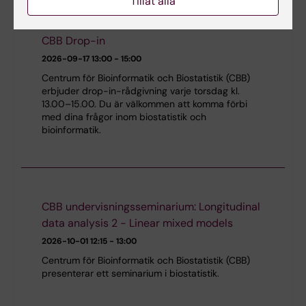
Tillåt alla
CBB Drop-in
2026-09-17
13:00 - 15:00
Centrum för Bioinformatik och Biostatistik (CBB)
erbjuder drop-in-rådgivning varje torsdag kl.
13.00–15.00. Du är välkommen att komma förbi
med dina frågor inom biostatistik och
bioinformatik.
CBB undervisningsseminarium: Longitudinal
data analysis 2 - Linear mixed models
2026-10-01
12:15 - 13:00
Centrum för Bioinformatik och Biostatistik (CBB)
presenterar ett seminarium i biostatistik.