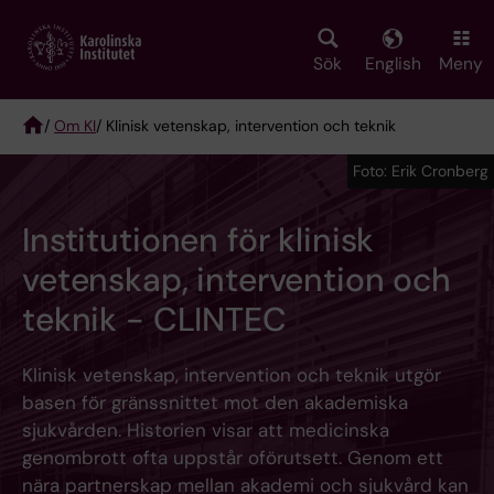
Skip
to
main
Sök
English
Meny
content
/
Om KI
/ Klinisk vetenskap, intervention och teknik
Breadcrumb
Foto: Erik Cronberg
Institutionen för klinisk
vetenskap, intervention och
teknik - CLINTEC
Klinisk vetenskap, intervention och teknik utgör
basen för gränssnittet mot den akademiska
sjukvården. Historien visar att medicinska
genombrott ofta uppstår oförutsett. Genom ett
nära partnerskap mellan akademi och sjukvård kan