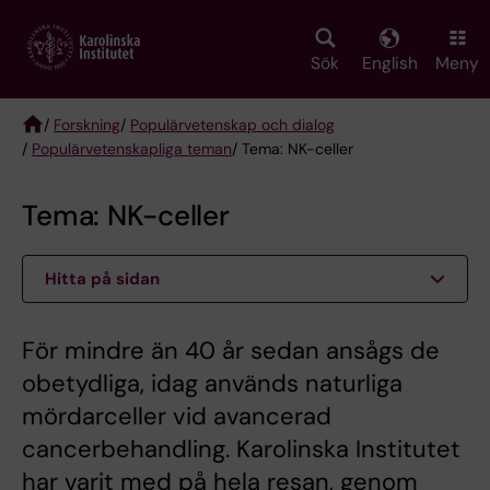
Skip
to
main
Sök
English
Meny
content
/
Forskning
/
Populärvetenskap och dialog
/
Populärvetenskapliga teman
/ Tema: NK-celler
Breadcrumb
Tema: NK-celler
Hitta på sidan
​​​​​​​För mindre än 40 år sedan ansågs de
obetydliga, idag används naturliga
mördarceller vid avancerad
cancerbehandling. Karolinska Institutet
har varit med på hela resan, genom