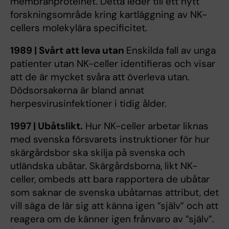
membranproteinet. Detta leder till ett nytt
forskningsområde kring kartläggning av NK-
cellers molekylära specificitet.
1989 | Svårt att leva utan
Enskilda fall av unga
patienter utan NK-celler identifieras och visar
att de är mycket svåra att överleva utan.
Dödsorsakerna är bland annat
herpesvirusinfektioner i tidig ålder.
1997 | Ubåtslikt.
Hur NK-celler arbetar liknas
med svenska försvarets instruktioner för hur
skärgårdsbor ska skilja på svenska och
utländska ubåtar. Skärgårdsborna, likt NK-
celler, ombeds att bara rapportera de ubåtar
som saknar de svenska ubåtarnas attribut, det
vill säga de lär sig att känna igen ”själv” och att
reagera om de känner igen frånvaro av ”själv”.