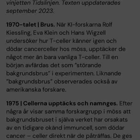
vinjetten Tidslinjen. Texten uppdaterades
september 2023.
1970-talet | Brus.
När KI-forskarna Rolf
Kiessling, Eva Klein och Hans Wigzell
undersöker hur T-celler känner igen och
dödar cancerceller hos möss, upptäcker de
något mer än bara vanliga T-celler. Till en
början avfärdas det som ”störande
bakgrundsbrus” i experimenten. Liknande
”bakgrundsbrus” observerades också av
amerikanska forskare.
1975 | Cellerna upptäcks och namnges.
Efter
några år visar samma forskargrupp i möss att
bakgrundsbruset i själva verket har orsakats
av en tidigare okänd immuncell, som dödar
cancer – celler direkt när de påträffas. De ges