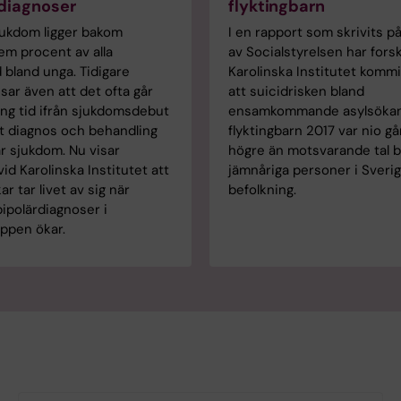
diagnoser
flyktingbarn
jukdom ligger bakom
I en rapport som skrivits p
em procent av alla
av Socialstyrelsen har fors
 bland unga. Tidigare
Karolinska Institutet kommit
isar även att det ofta går
att suicidrisken bland
ng tid ifrån sjukdomsdebut
ensamkommande asylsöka
ekt diagnos och behandling
flyktingbarn 2017 var nio g
är sjukdom. Nu visar
högre än motsvarande tal b
vid Karolinska Institutet att
jämnåriga personer i Sveri
ar tar livet av sig när
befolkning.
ipolärdiagnoser i
ppen ökar.