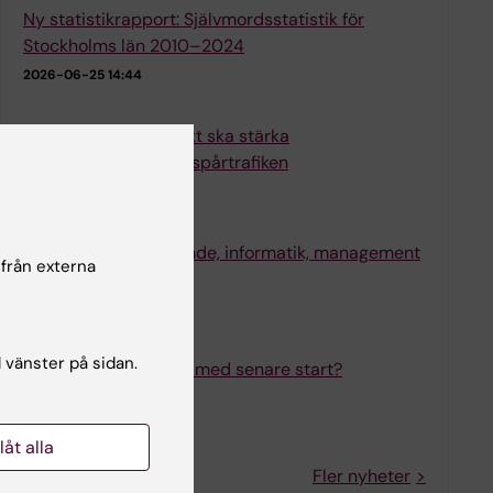
Ny statistikrapport: Självmordsstatistik för
Stockholms län 2010–2024
2026-06-25 14:44
Nytt forskningsprojekt ska stärka
suicidpreventionen i spårtrafiken
2026-05-22 13:45
Institutionen för lärande, informatik, management
 från externa
och etik i fokus
2026-03-24 07:44
l vänster på sidan.
Blir skoldagen bättre med senare start?
2025-12-17 10:16
llåt alla
Fler nyheter