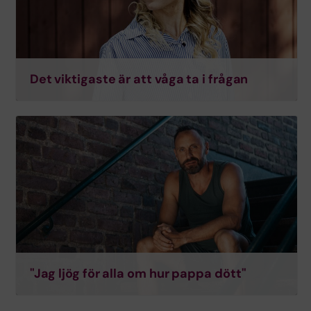
Det viktigaste är att våga ta i frågan
"Jag ljög för alla om hur pappa dött"