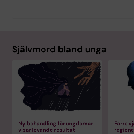
Självmord bland unga
Ny behandling för ungdomar
Färre s
visar lovande resultat
regione