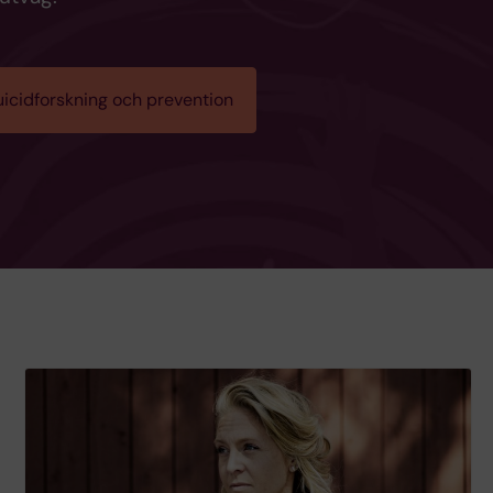
uicidforskning och prevention