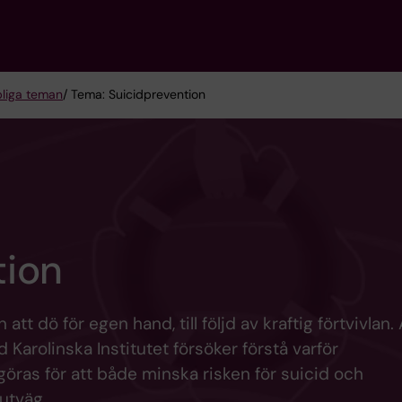
liga teman
/ Tema: Suicidprevention
tion
tt dö för egen hand, till följd av kraftig förtvivlan
id Karolinska Institutet försöker förstå varför
öras för att både minska risken för suicid och
utväg.