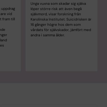
Unga vuxna som skadar sig själva
å uppdrag
löper större risk att även begå
kare vid
självmord, visar forskning från
 fram till
Karolinska Institutet. Suicidrisken är
16 gånger högre hos dem som
nde
vårdats för självskador, jämfört med
ånger
andra i samma ålder.
land
ges