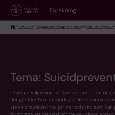
Skip
Forskning
to
main
content
/
Forskning
/
Populärvetenskap och dialog
/
Populärvetenskap
Breadcrumb
Tema: Suicidpreven
I Sverige väljer ungefär fyra personer om dagen a
fler gör försök men räddas till livet. Forskare v
självmordstalen inte går ner och vad som kan g
förebygga att människor inte ser någon annan 