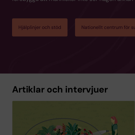
Hjälplinjer och stöd
Nationellt centrum för s
Artiklar och intervjuer