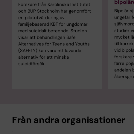
bipolär
Forskare från Karolinska Institutet
Bipolär s
och BUP Stockholm har genomfört
ungefär f
en pilotutvärdering av
självmord
familjebaserad KBT för ungdomar
studier v
med suicidalt beteende. Studien
mycket lå
visar att behandlingen Safe
till korr
Alternatives for Teens and Youths
vid bipol
(SAFETY) kan vara ett lovande
forskare 
alternativ för att minska
färre pojk
suicidförsök.
andelen b
åldersgru
Från andra organisationer