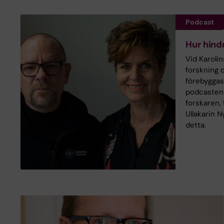
Podcast
Hur hind
Vid Karolin
forskning 
förebyggas
podcasten
forskaren,
Ullakarin N
detta.