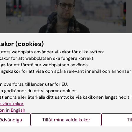
kakor (cookies)
tutets webbplats använder vi kakor för olika syften:
akor för att webbplatsen ska fungera korrekt.
Enkla åtgärder kan minska självmord i
lys
för att förstå hur webbplatsen används.
tunnelbanan
ingskakor
för att visa och spåra relevant innehåll och annonser
Varje år dör 135 personer genom självmord i
transportsystemet i Sverige, varav ungefär 85
 överföras till länder utanför EU.
stycken inom den spårbundna trafiken. Johan
 godkänner du att vi sparar cookies.
Fredin Knutzén undersöker smarta åtgärder som
t ändra eller återkalla ditt samtycke via kakikonen längst ned til
kan rädda liv.
 våra kakor
on in English
nödvändiga
Tillåt mina valda kakor
Ti