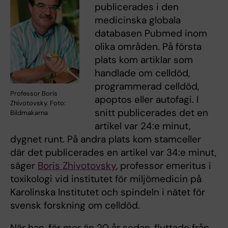
publicerades i den
medicinska globala
databasen Pubmed inom
olika områden. På första
plats kom artiklar som
handlade om celldöd,
programmerad celldöd,
Professor Boris
apoptos eller autofagi. I
Zhivotovsky. Foto:
snitt publicerades det en
Bildmakarna
artikel var 24:e minut,
dygnet runt. På andra plats kom stamceller
där det publicerades en artikel var 34:e minut,
säger
Boris Zhivotovsky
, professor emeritus i
toxikologi vid institutet för miljömedicin på
Karolinska Institutet och spindeln i nätet för
svensk forskning om celldöd.
När han, för mer än 20 år sedan, flyttade från