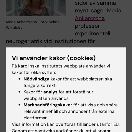
sidor av samma
mynt, säger
Maria
Ankarcrona
,
Maria Ankarcrona. Foto: Selma
professor i
Wolofsky
experimentell
neurogeriatrik vid institutionen för
neurobiologi, vårdvetenskap och
samhälle, Karolinska Institutet.
Vi använder kakor (cookies)
På Karolinska Institutets webbplats använder vi
Cancercellerna stänger av
kakor för olika syften:
apoptosprogrammet för att överleva medan
Nödvändiga
kakor för att webbplatsen ska
samma program istället felaktigt är aktiverat i
fungera korrekt.
Alzheimer-drabbade nervceller i hjärnan.
Kakor för
analys
för att förstå hur
webbplatsen används.
– Mekanismerna är väldigt lika, men tvärtom.
Marknadsföringskakor
för att visa och spåra
relevant innehåll och annonser från externa
Vid cancer dör det för få celler och i hjärnan
plattformar.
dör celler som egentligen inte skulle ha dött,
Viss information kan överföras till länder utanför EU.
säger Maria Ankarcrona.
Genom att samtycka godkänner du att vi sparar