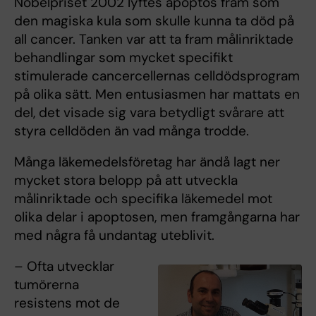
Nobelpriset 2002 lyftes apoptos fram som
den magiska kula som skulle kunna ta död på
all cancer. Tanken var att ta fram målinriktade
behandlingar som mycket specifikt
stimulerade cancercellernas celldödsprogram
på olika sätt. Men entusiasmen har mattats en
del, det visade sig vara betydligt svårare att
styra celldöden än vad många trodde.
Många läkemedelsföretag har ändå lagt ner
mycket stora belopp på att utveckla
målinriktade och specifika läkemedel mot
olika delar i apoptosen, men framgångarna har
med några få undantag uteblivit.
– Ofta utvecklar
tumörerna
resistens mot de