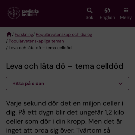
Skip
to
main
Sök
English
Meny
content
/
Forskning
/
Populärvetenskap och dialog
/
Populärvetenskapliga teman
Breadcrumb
/ Leva och låta dö – tema celldöd
Leva och låta dö – tema celldöd
Hitta på sidan
Varje sekund dör det en miljon celler i
dig. På ett dygn blir det ungefär 1,2 kilo
celler som dör i din kropp. Men det är
inget att oroa sig över. Tvärtom så