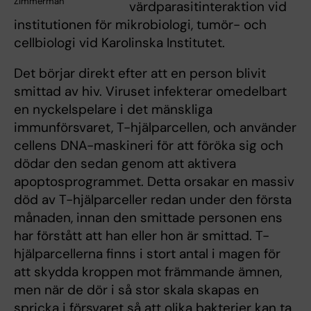
Zimmerman
värdparasitinteraktion vid
institutionen för mikrobiologi, tumör- och
cellbiologi vid Karolinska Institutet.
Det börjar direkt efter att en person blivit
smittad av hiv. Viruset infekterar omedelbart
en nyckelspelare i det mänskliga
immunförsvaret, T-hjälparcellen, och använder
cellens DNA-maskineri för att föröka sig och
dödar den sedan genom att aktivera
apoptosprogrammet. Detta orsakar en massiv
död av T-hjälparceller redan under den första
månaden, innan den smittade personen ens
har förstått att han eller hon är smittad. T-
hjälparcellerna finns i stort antal i magen för
att skydda kroppen mot främmande ämnen,
men när de dör i så stor skala skapas en
spricka i försvaret så att olika bakterier kan ta