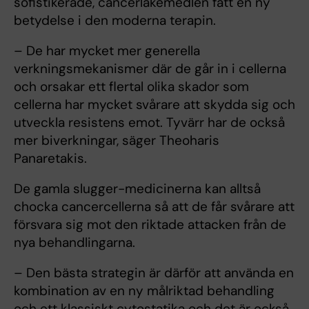
sofistikerade, cancerläkemedlen fått en ny
betydelse i den moderna terapin.
– De har mycket mer generella
verkningsmekanismer där de går in i cellerna
och orsakar ett flertal olika skador som
cellerna har mycket svårare att skydda sig och
utveckla resistens emot. Tyvärr har de också
mer biverkningar, säger Theoharis
Panaretakis.
De gamla slugger-medicinerna kan alltså
chocka cancercellerna så att de får svårare att
försvara sig mot den riktade attacken från de
nya behandlingarna.
– Den bästa strategin är därför att använda en
kombination av en ny målriktad behandling
och ett klassiskt cytostatika och det är också