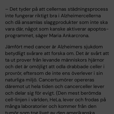
– Det tyder på att cellernas städningsprocess
inte fungerar riktigt bra i Alzheimercellerna
och då ansamlas slaggprodukter som inte ska
vara där, något som kanske aktiverar apoptos-
programmet, säger Maria Ankarcrona.
Jämfört med cancer är Alzheimers sjukdom
betydligt svårare att forska om. Det är svårt att
ta ut prover från levande människors hjärnor
och det är omöjligt att odla drabbade celler i
provrör, eftersom de inte ens överlever i sin
naturliga miljö. Cancertumörer opereras
däremot ut hela tiden och cancerceller lever
och delar sig för evigt. (Den mest berömda
cell-linjen i världen, HeLa, lever och frodas på
många laboratorier och kommer från den
tumör som tog livet av den amerikanska