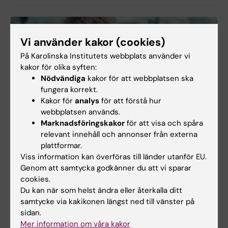
Vi använder kakor (cookies)
På Karolinska Institutets webbplats använder vi
kakor för olika syften:
Nödvändiga
kakor för att webbplatsen ska
fungera korrekt.
Kakor för
analys
för att förstå hur
webbplatsen används.
Marknadsföringskakor
för att visa och spåra
relevant innehåll och annonser från externa
plattformar.
”Hade behövt mer stöd”
Viss information kan överföras till länder utanför EU.
Lillemor Kennes man fick diagnosen lungcancer i
Genom att samtycka godkänner du att vi sparar
februari 2016. När allting rämnade hade hon behövt
cookies.
bli erbjuden anhörigstöd för att orka stå stark inför
Du kan när som helst ändra eller återkalla ditt
mannen och barnen.
samtycke via kakikonen längst ned till vänster på
sidan.
Mer information om våra kakor