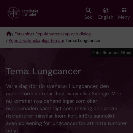
Skip
to
main
Sök
English
Meny
content
/
Forskning
/
Populärvetenskap och dialog
/
Populärvetenskapliga teman
/ Tema: Lungcancer
Breadcrumb
Foto: Rebecca Elfast
Tema: Lungcancer
Varje dag dör tio svenskar i lungcancer, den
cancerform som tar flest liv av alla i Sverige. Men
nu kommer nya behandlingar som ökar
överlevnaden samtidigt som rökning och andra
riskfaktorer minskar. Inom kort införs sannolikt
även screening för lungcancer för att hitta tumörer
tidigt.