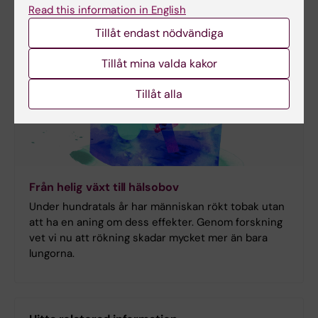
Read this information in English
Tillåt endast nödvändiga
Tillåt mina valda kakor
Tillåt alla
Från helig växt till hälsobov
Under hundratals år har människan rökt tobak utan
att ha en aning om dess effekter. Genom forskning
vet vi nu att rökning skadar mycket mer än bara
lungorna.