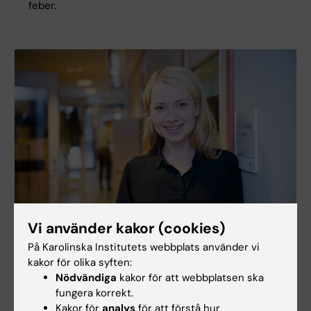
feber.
Vi använder kakor (cookies)
Forskar om placebo och långvarig smärta
På Karolinska Institutets webbplats använder vi
Karin Jensen använder hjärnavbildning för att
kakor för olika syften:
förstå varför långvarig smärta uppstår och vad som
Nödvändiga
kakor för att webbplatsen ska
händer i kroppen när placebo, patientens positiva
fungera korrekt.
förväntningar, påverkar utfallet av en behandling.
Kakor för
analys
för att förstå hur