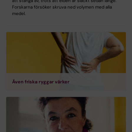
att stänga av, trots att elden är släckt sedan länge.
Forskarna försöker skruva ned volymen med alla
medel.
Även friska ryggar värker