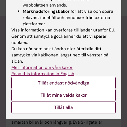
webbplatsen används.
Marknadsföringskakor
för att visa och spåra
relevant innehåll och annonser från externa
plattformar.
Podden Medicinvetarna
Viss information kan överföras till länder utanför EU.
Genom att samtycka godkänner du att vi sparar
cookies.
Du kan när som helst ändra eller återkalla ditt
samtycke via kakikonen längst ned till vänster på
sidan.
Mer information om våra kakor
Read this information in English
Tillåt endast nödvändiga
Tillåt mina valda kakor
Tillåt alla
Ont i ryggen?
Många drabbas av ryggont men för en del kan
smärtan bli svår och långvarig. Eva Skillgate är