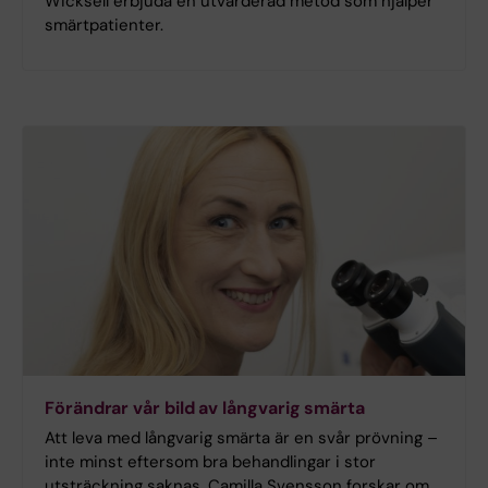
Wicksell erbjuda en utvärderad metod som hjälper
smärtpatienter.
Förändrar vår bild av långvarig smärta
Att leva med långvarig smärta är en svår prövning –
inte minst eftersom bra behandlingar i stor
utsträckning saknas. Camilla Svensson forskar om