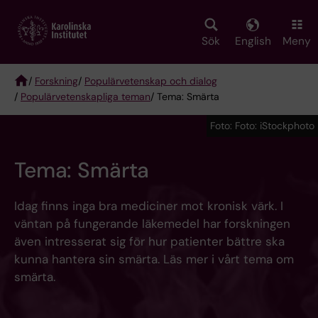
Skip
to
main
Sök
English
Meny
content
/
Forskning
/
Populärvetenskap och dialog
/
Populärvetenskapliga teman
/ Tema: Smärta
Breadcrumb
Foto: Foto: iStockphoto
Tema: Smärta
Idag finns inga bra mediciner mot kronisk värk. I
väntan på fungerande läkemedel har forskningen
även intresserat sig för hur patienter bättre ska
kunna hantera sin smärta. Läs mer i vårt tema om
smärta.