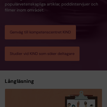
populärvetenskapliga artiklar, poddintervjuer och
filmer inom området.
Genväg till kompetenscentret KIND
Studier vid KIND som söker deltagare
Långläsning