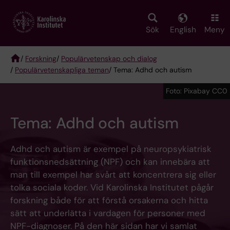
Skip
to
main
Sök
English
Meny
content
/
Forskning
/
Populärvetenskap och dialog
/
Populärvetenskapliga teman
/ Tema: Adhd och autism
Breadcrumb
Foto: Pixabay CC0
Tema: Adhd och autism
Adhd och autism är exempel på neuropsykiatrisk
funktionsnedsättning (NPF) och kan innebära att
man till exempel har svårt att koncentrera sig eller
tolka sociala koder. Vid Karolinska Institutet pågår
forskning både för att förstå orsakerna och hitta
sätt att underlätta i vardagen för personer med
NPF-diagnoser. På den här sidan har vi samlat