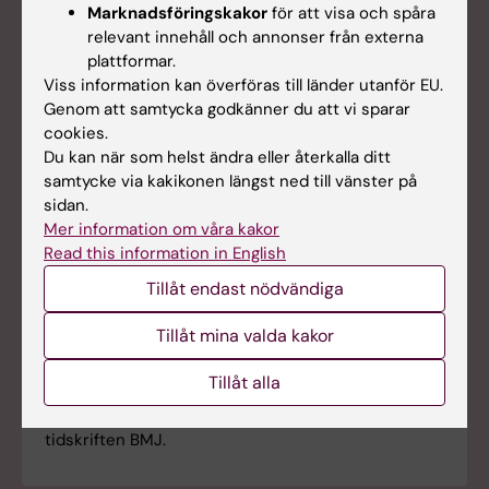
Marknadsföringskakor
för att visa och spåra
relevant innehåll och annonser från externa
plattformar.
Viss information kan överföras till länder utanför EU.
Genom att samtycka godkänner du att vi sparar
cookies.
Du kan när som helst ändra eller återkalla ditt
samtycke via kakikonen längst ned till vänster på
sidan.
Mer information om våra kakor
Read this information in English
Adhd-läkemedel kopplas till lägre risk för
Tillåt endast nödvändiga
självmordsförsök, missbruk och kriminalitet
Personer som tar medicin för sin adhd har lägre
Tillåt mina valda kakor
risk för självmordsförsök, missbruk, trafikolyckor
och kriminalitet än personer med adhd som inte
Tillåt alla
medicinerar. Det visar en ny studie av forskare från
bland annat Karolinska Institutet som publiceras i
tidskriften BMJ.