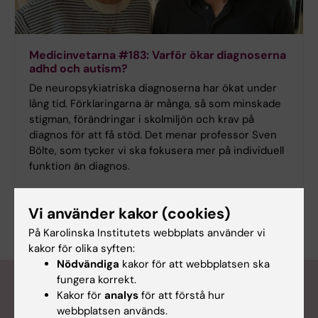
Medicinvetarna #183: Varför ökar diagnoserna
adhd och autism?
De neuropsykiatriska diagnoserna har ökat under
lång tid. Förklaringarna är många, så som minskade
stigman, förändringar i skolmiljön och krav på
diagnos för att få stöd. Det menar professor Sven
Bölte, som tycker vi ska fokusera mer på individuell
funktion än diagnos.
Vi använder kakor (cookies)
På Karolinska Institutets webbplats använder vi
kakor för olika syften:
Nödvändiga
kakor för att webbplatsen ska
fungera korrekt.
Nyheter i urval
Kakor för
analys
för att förstå hur
webbplatsen används.