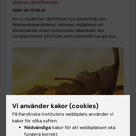
skleros identifierade
2026-06-10 08:42
En ny studie har identifierat nya proteinmål och
läkemedelskandidater, inklusive möjligheter att
återanvända redan existerande läkemedel. Sex
nyckelproteiner lyfts fram som potentiellt kan ge nya…
Vi använder kakor (cookies)
På Karolinska Institutets webbplats använder vi
kakor för olika syften:
Nödvändiga
kakor för att webbplatsen ska
Forskare kartlägger hur hjärnan utvecklas och hur
fungera korrekt.