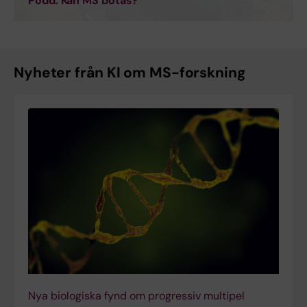
Podd: Kan MS botas?
Nyheter från KI om MS-forskning
Nya biologiska fynd om progressiv multipel