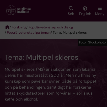
Skip
to
main
Sök
English
Meny
content
/
Forskning
/
Populärvetenskap och dialog
/
Populärvetenskapliga teman
/ Tema: Multipel skleros
Breadcrumb
Foto: iStockphoto
Tema: Multipel skleros
Multipel skleros (MS) är sjukdomen som läkarna
delvis har missförstått i 200 år. Men nu finns ny
kunskap som påverkar synen både på förloppet
och på behandlingen. Samtidigt har forskarna
hittat skyddsfaktorer som förvånar – sol, snus,
kaffe och alkohol.