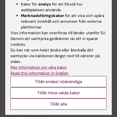
den hanterar inflammation
Kakor för
analys
för att förstå hur
2025-11-05 17:00
webbplatsen används.
Marknadsföringskakor
för att visa och spåra
Forskare vid Karolinska Institutet och Yale University har
skapat en flerdimensionell, molekylär karta över hur
relevant innehåll och annonser från externa
hjärnan utvecklas efter födseln hos möss och hur den
plattformar.
reagerar på inflammation. Studien,…
Viss information kan överföras till länder utanför EU.
Genom att samtycka godkänner du att vi sparar
cookies.
Du kan när som helst ändra eller återkalla ditt
samtycke via kakikonen längst ned till vänster på
sidan.
Mer information om våra kakor
Read this information in English
Tillåt endast nödvändiga
Tillåt mina valda kakor
Tillåt alla
Nya potentiella läkemedelsmål för multipel