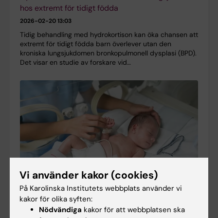
hos extremt för tidigt födda
2026-02-20 13:03
Tidig behandling med hydrokortison kan öka chansen att
extremt för tidigt födda barn överlever utan den
kroniska lungsjukdomen bronkopulmonell dysplasi (BPD).
Det visar en studie av forskare vid…
Vi använder kakor (cookies)
På Karolinska Institutets webbplats använder vi
kakor för olika syften:
Nödvändiga
kakor för att webbplatsen ska
Nyfödda med hälsoproblem löper högre risk att