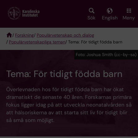
Skip
to
main
Sök
English
Meny
content
/
Forskning
/
Populärvetenskap och dialog
/
Populärvetenskapliga teman
/ Tema: För tidigt födda barn
Breadcrumb
Foto: Joshua Smith (cc-by-sa)
Tema: För tidigt födda barn
Överlevnaden hos för tidigt födda barn har ökat
dramatiskt de senaste 40 åren. Forskarnas primära
fokus ligger idag på att utveckla neonatalvården så
att hälsoriskerna av att starta sitt liv för tidigt blir
så små som möjligt.