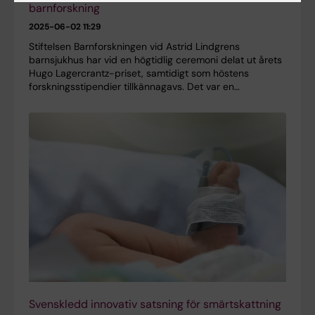
barnforskning
2025-06-02 11:29
Stiftelsen Barnforskningen vid Astrid Lindgrens
barnsjukhus har vid en högtidlig ceremoni delat ut årets
Hugo Lagercrantz-priset, samtidigt som höstens
forskningsstipendier tillkännagavs. Det var en…
Svenskledd innovativ satsning för smärtskattning