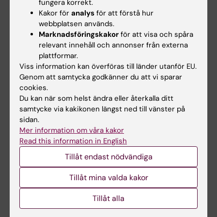
fungera korrekt.
dö ända upp i tonåren
Kakor för
analys
för att förstå hur
2025-06-10 20:15
webbplatsen används.
Spädbarn som överlever allvarliga hälsoproblem de
Marknadsföringskakor
för att visa och spåra
första veckorna av livet har högre risk att dö under
relevant innehåll och annonser från externa
barndomen och tonåren jämfört med barn som varit
plattformar.
friska som nyfödda. Det visar en ny studie från…
Viss information kan överföras till länder utanför EU.
Genom att samtycka godkänner du att vi sparar
cookies.
Du kan när som helst ändra eller återkalla ditt
samtycke via kakikonen längst ned till vänster på
sidan.
Mer information om våra kakor
Read this information in English
Tillåt endast nödvändiga
Tillåt mina valda kakor
Tillåt alla
Hugo Lagercrantz pris och stipendier till