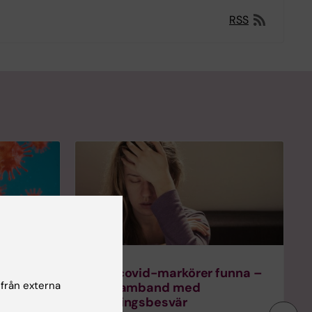
RSS
ken för
Postcovid-markörer funna –
 från externa
har samband med
andningsbesvär
g har