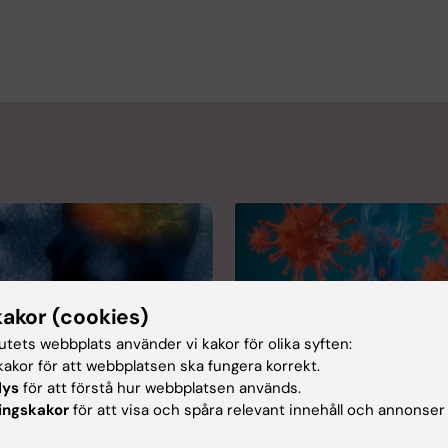
kakor (cookies)
tutets webbplats använder vi kakor för olika syften:
akor för att webbplatsen ska fungera korrekt.
lys
för att förstå hur webbplatsen används.
 att bli botad från
En genvariant ökar ris
ingskakor
för att visa och spåra relevant innehåll och annonser
vid?
postcovid
orskare hjälpa dem som
Ett internationellt forskarla