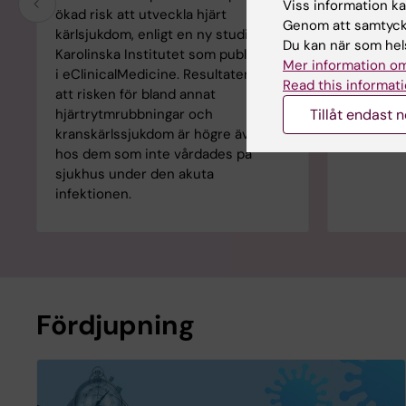
Viss information kan
ökad risk att utveckla hjärt
lider av 
Genom att samtycka
kärlsjukdom, enligt en ny studie från
också biol
Du kan när som hels
Karolinska Institutet som publiceras
vissa dra
Mer information om
i eClinicalMedicine. Resultaten visar
besvär ef
Read this informati
att risken för bland annat
Tillåt endast 
hjärtrytmrubbningar och
kranskärlssjukdom är högre även
hos dem som inte vårdades på
sjukhus under den akuta
infektionen.
Fördjupning