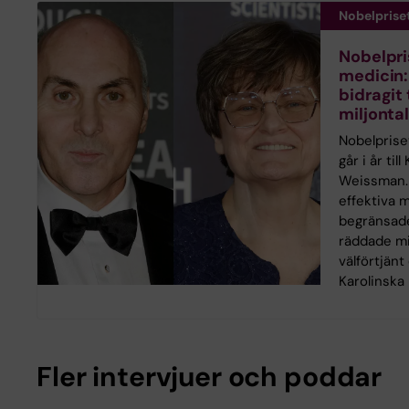
Nobelprise
Nobelpris
medicin:
bidragit 
miljontal
Nobelpriset
går i år til
Weissman. 
effektiva
begränsad
räddade mil
välförtjänt
Karolinska 
Fler intervjuer och poddar