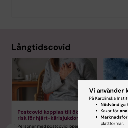
Långtidscovid
Vi använder 
På Karolinska Insti
Nödvändiga
k
Kakor för
ana
Postcovid kopplas till ökad
Går det
Marknadsför
risk för hjärt-kärlsjukdom
postco
plattformar.
Personer med postcovid löper en
Nu kan f