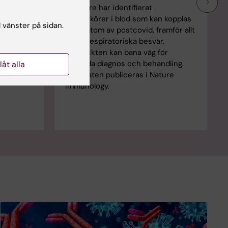
Forskare har identifierat
ill
biomarkörer i blod som kan kopplas
vid-19.
l vänster på sidan.
till symtom av postcovid, framför allt
nten är
svåra respiratoriska besvär.
som är
Upptäckten kan bana väg för
framtida diagnos och behandling.
llåt alla
Resultaten publiceras i Nature
Immunology.