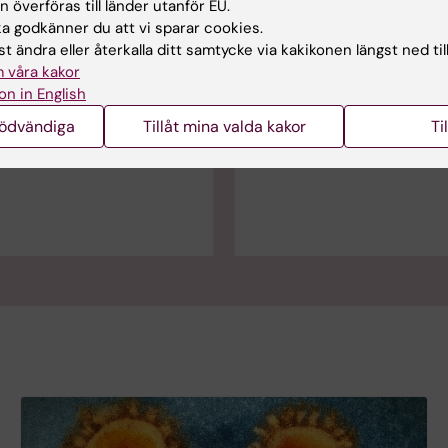
 överföras till länder utanför EU.
postcovid. Ny forskning ger
funnit en genetisk koppling t
 godkänner du att vi sparar cookies.
ogiska ledtrådar till varför
långdragna symtom efter co
t ändra eller återkalla ditt samtycke via kakikonen längst ned til
bbas av långvariga kognitiva
Den identifierade genvaria
 våra kakor
ter covid-19.
belägen nära genen FOXP4 
on in English
känd för att påverka vår
nödvändiga
Tillåt mina valda kakor
Ti
lungfunktion.