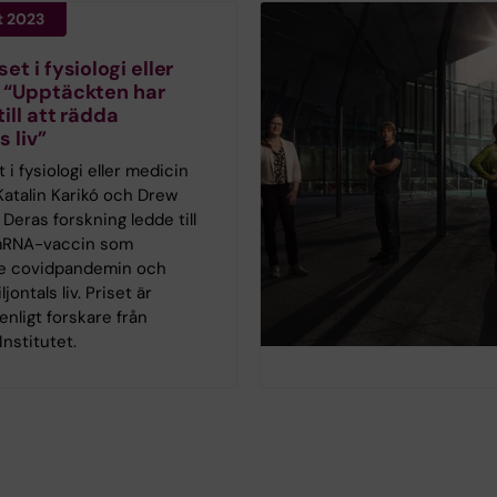
t 2023
et i fysiologi eller
 “Upptäckten har
till att rädda
s liv”
 i fysiologi eller medicin
l Katalin Karikó och Drew
Deras forskning ledde till
 mRNA-vaccin som
e covidpandemin och
jontals liv. Priset är
 enligt forskare från
Institutet.