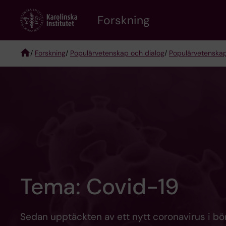
Skip
Forskning
to
main
content
/
Forskning
/
Populärvetenskap och dialog
/
Populärvetenskap
Breadcrumb
Tema: Covid-19
Sedan upptäckten av ett nytt coronavirus i bör