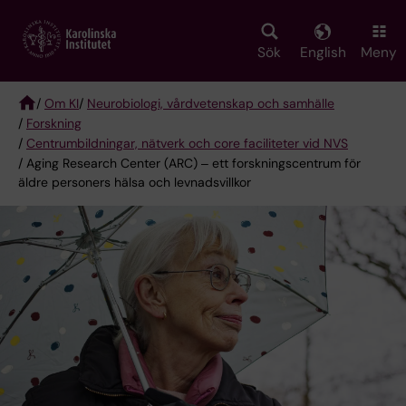
Skip
to
main
Sök
English
Meny
content
/
Om KI
/
Neurobiologi, vårdvetenskap och samhälle
/
Forskning
Breadcrumb
/
Centrumbildningar, nätverk och core faciliteter vid NVS
/ Aging Research Center (ARC) ‒ ett forskningscentrum för
äldre personers hälsa och levnadsvillkor