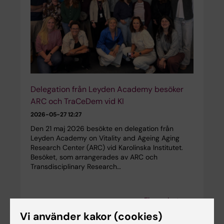
Delegation från Leyden Academy besöker
ARC och TraCeDem vid KI
2026-05-27 12:27
Den 21 maj 2026 besökte en delegation från
Leyden Academy on Vitality and Ageing Aging
Research Center (ARC) vid Karolinska Institutet.
Besöket, som arrangerades av ARC och
Transdisciplinary Research…
Fler nyheter
Vi använder kakor (cookies)
RSS