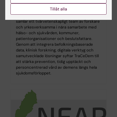
forskningscenter för individanpassad
demensprevention, vård och omsorg
Tillåt alla
TraCeDem leds av Karolinska Institutet och
samlar ett tvärvetenskapligt team av forskare
och yrkesverksamma i nära samarbete med
hälso- och sjukvården, kommuner,
patientorganisationer och beslutsfattare.
Genom att integrera befolkningsbaserade
data, klinisk forskning, digitala verktyg och
samutvecklade lösningar syftar TraCeDem till
att stärka prevention, tidig upptäckt och
personcentrerad vård av demens längs hela
sjukdomsförloppet.