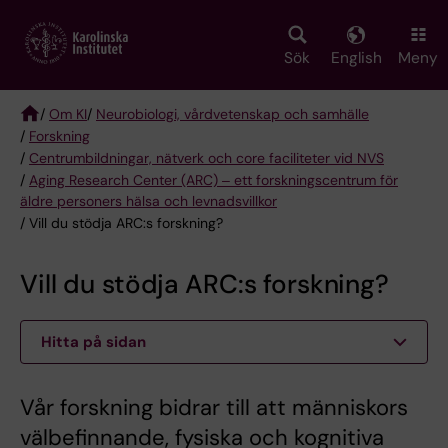
Skip
to
main
Sök
English
Meny
content
/
Om KI
/
Neurobiologi, vårdvetenskap och samhälle
/
Forskning
Breadcrumb
/
Centrumbildningar, nätverk och core faciliteter vid NVS
/
Aging Research Center (ARC) ‒ ett forskningscentrum för
äldre personers hälsa och levnadsvillkor
/ Vill du stödja ARC:s forskning?
Vill du stödja ARC:s forskning?
Hitta på sidan
Vår forskning bidrar till att människors
välbefinnande, fysiska och kognitiva