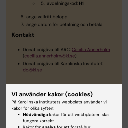
avdelningskod:
H1
ange valfritt belopp
ange datum för betalning och betala
Kontakt
Donation/gåva till ARC:
Cecilia Annerholm
(
cecilia.annerholm@ki.se
)
Donation/gåva till Karolinska Institutet:
do@ki.se
Vi använder kakor (cookies)
På Karolinska Institutets webbplats använder vi
Hade du nytta av informationen på denna sida?
kakor för olika syften:
Yes
Nödvändiga
kakor för att webbplatsen ska
No
fungera korrekt.
Kakor för
analys
för att förstå hur