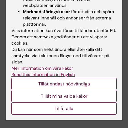
webbplatsen används.
Marknadsföringskakor
för att visa och spåra
Innehållsgranskare:
relevant innehåll och annonser från externa
Cecilia Annerholm
plattformar.
Redaktör:
Charlotte Brandt
Sidan uppdaterad:
2026-03-02
Viss information kan överföras till länder utanför EU.
Genom att samtycka godkänner du att vi sparar
cookies.
Du kan när som helst ändra eller återkalla ditt
Dela
samtycke via kakikonen längst ned till vänster på
sidan.
Mer information om våra kakor
Read this information in English
Letade du efter
Tillåt endast nödvändiga
Aging Research Center (ARC) ‒ ett
Tillåt mina valda kakor
forskningscentrum för äldre personers hälsa o…
Tillåt alla