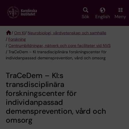
Skip
to
main
Sök
English
Meny
content
/
Om KI
/
Neurobiologi, vårdvetenskap och samhälle
/
Forskning
Breadcrumb
/
Centrumbildningar, nätverk och core faciliteter vid NVS
/ TraCeDem – KI transdisciplinära forskningscenter för
individanpassad demensprevention, vård och omsorg
TraCeDem – KI:s
transdisciplinära
forskningscenter för
individanpassad
demensprevention, vård och
omsorg