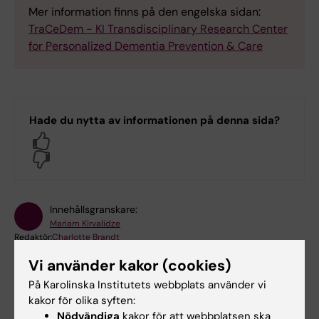
Mer information finns på den engelska sidan:
TraCeDem - KI Transdisciplinary Research Center
for Personalized Dementia Prevention & Care
Hade du nytta av informationen på denna sida?
Yes
No
Innehållsgranskare:
Mariam Kirvalidze
Redaktör:
Charlotte Brandt
Sidan uppdaterad:
2026-04-08
Vi använder kakor (cookies)
På Karolinska Institutets webbplats använder vi
kakor för olika syften:
Dela
Nödvändiga
kakor för att webbplatsen ska