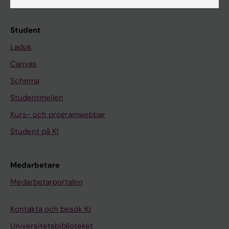
Kalender
Student
Ladok
Canvas
Schema
Studentmejlen
Kurs- och programwebbar
Student på KI
Medarbetare
Medarbetarportalen
Kontakta och besök KI
Universitetsbiblioteket