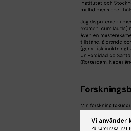
Institutet och Stockh
multidimensionell häls
Jag disputerade i med
examen; cum laude) m
även en masterexamen 
tillstånd, åldrande o
(geriatrisk inriktning
Universidad de Santa 
(Rotterdam, Nederlän
Forskningsb
Min forskning fokusera
intresse för objektiv
stillasittande). Jag 
Vi använder 
och kliniska utfall ho
På Karolinska Insti