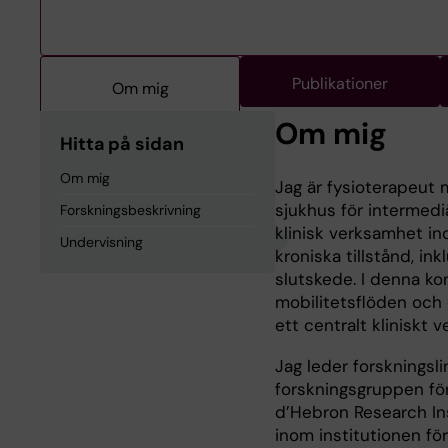
Publikationer
Om mig
Om mig
Hitta på sidan
Om mig
Jag är fysioterapeut m
sjukhus för intermediä
Forskningsbeskrivning
klinisk verksamhet in
Undervisning
kroniska tillstånd, in
slutskede. I denna kont
mobilitetsflöden och
ett centralt kliniskt v
Jag leder forskningsl
forskningsgruppen för 
d’Hebron Research Inst
inom institutionen fö