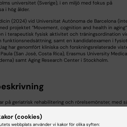
olms universitet (Sverige), i en miljö med fokus på
a i hög ålder.
icin (2024) vid Universitat Autònoma de Barcelona (inte
ed projektet ”Movement, cognition and health in aging”.
i terapeutisk fysisk aktivitet och träningsordination vi
ch funktionsnedsättning, samt en kandidatexamen i fysio
). Jag har genomfört kliniska och forskningsrelaterade vist
Paula (San José, Costa Rica), Erasmus University Medica
derna) samt Aging Research Center i Stockholm.
eskrivning
r på geriatrisk rehabilitering och rörelsemönster, med sä
 bedömning av rörelsebeteende (enhetsmätt fysisk aktiv
studerar hur dessa mönster hänger samman med funktion,
kakor (cookies)
s äldre, samt hur rehabiliteringsstrategier kan utformas s
tutets webbplats använder vi kakor för olika syften: