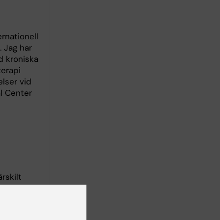
rnationell
 Jag har
d kroniska
terapi
elser vid
l Center
rskilt
itet och
 kognition
å att de