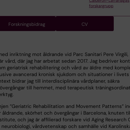
Calderón-Larrañagas
forskargrupp
Forskningsbidrag
CV
ed inriktning mot åldrande vid Parc Sanitari Pere Virgili, 
r vård, där jag har arbetat sedan 2017. Jag bedriver kont
om geriatrisk rehabilitering och vård av äldre med kompl
klusive avancerad kronisk sjukdom och situationer i livets
ext bidrar jag till interdisciplinära vårdplaner, säkra
 övergångar till hemmet, med terapeutisk träningsordina
erktyg.
injen ”Geriatric Rehabilitation and Movement Patterns” i
åldrande, skörhet och övergångar i Barcelona, knuten till
itute, och jag är affilierad forskare vid Aging Research
r neurobiologi, vårdvetenskap och samhälle vid Karolinsk