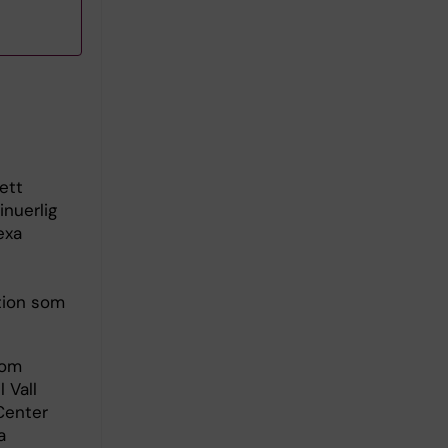
ett
inuerlig
exa
tion som
nom
 Vall
 Center
a