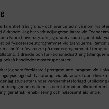
ng
erfarenhet från grund- och avancerad nivå inom fysiote
id åldrande. Jag har varit adjungerad lärare vid Tecnocam
peu Fabra University, där jag undervisade i geriatrisk fysi
sat på fysioterapeutprogrammet vid Blanquerna, Ramon L
ndervisar för närvarande på masterprogrammet i terapeuti
a tillstånd, åldrande och funktionsnedsättning (Blanquer
 jag också handleder masteruppsatser.
rkar jag som föreläsare i postgraduate-program vid Unive
ningsfysiologi och fysioterapi vid åldrande. I den kliniska
er jag studenter under verksamhetsförlagd utbildning 
 spridning genom nationella och internationella konferense
ng, geriatrisk rehabilitering och hälsosamt åldrande.