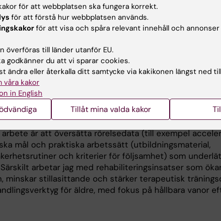
örbara och möjliga att implementera i vårdens vardag.
akor för att webbplatsen ska fungera korrekt.
lys
för att förstå hur webbplatsen används.
d forskningslinje inom forskningsgruppen för åldrande, s
ingskakor
för att visa och spåra relevant innehåll och annonser
a, med inriktning mot klinisk epidemiologi inom åldrande
skap. Jag har lett och medverkat i konkurrensutsatta p
 överföras till länder utanför EU.
ROFIT, IMAGINE, DIALCAT och +AGIL, samt samarbetat i 
 godkänner du att vi sparar cookies.
itiativ kring skörhet, multikomponentträning, fallpreventi
t ändra eller återkalla ditt samtycke via kakikonen längst ned til
ler, inklusive bidrag till internationella konsensusarbet
 våra kakor
iv medlem i Special Interest Group inom geriatrisk rehabil
on in English
dicine Society och är styrelseledamot (vokal) i geriatri
nödvändiga
Tillåt mina valda kakor
Ti
inom Spanish Association of Physiotherapists.
t arbete är att översätta rörelsedata (till exempel accele
niska mål och praktiska arbetssätt (utbildningsmaterial,
kerhetsrutiner och kriterier för följsamhet) som underlät
 Särskilt arbetar jag med rehabiliteringsinsatser som öka
n, minskar stillasittande och stärker terapeutisk tränings
ndlingsverktyg för äldre, med fokus på hållbara vanor ef