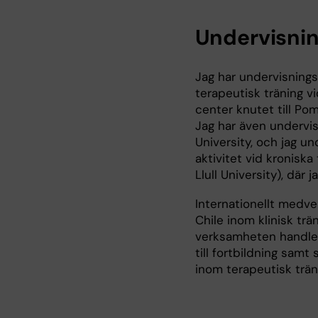
Undervisni
Jag har undervisnings
terapeutisk träning v
center knutet till Pom
Jag har även undervi
University, och jag u
aktivitet vid kronisk
Llull University), där
Internationellt medve
Chile inom klinisk trä
verksamheten handled
till fortbildning samt
inom terapeutisk träni