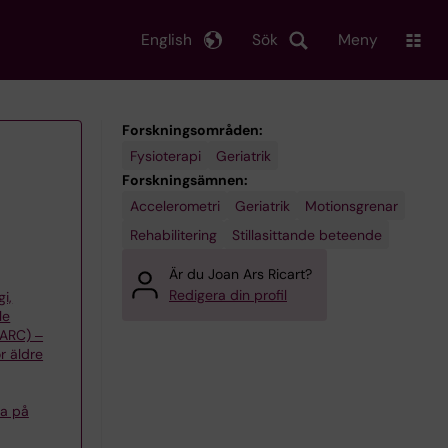
English
Sök
Meny
Forskningsområden:
Fysioterapi
Geriatrik
Forskningsämnen:
Accelerometri
Geriatrik
Motionsgrenar
Rehabilitering
Stillasittande beteende
Är du Joan Ars Ricart?
Redigera din profil
gi,
le
(ARC) ‒
r äldre
sa på