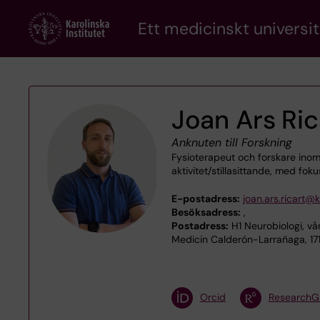
Skip
Ett medicinskt universit
to
main
content
Joan Ars Ric
Anknuten till Forskning
Fysioterapeut och forskare inom 
aktivitet/stillasittande, med fok
E-postadress:
joan.ars.ricart@k
Besöksadress:
,
Postadress:
H1 Neurobiologi, v
Medicin Calderón-Larrañaga, 17
Orcid
ResearchG