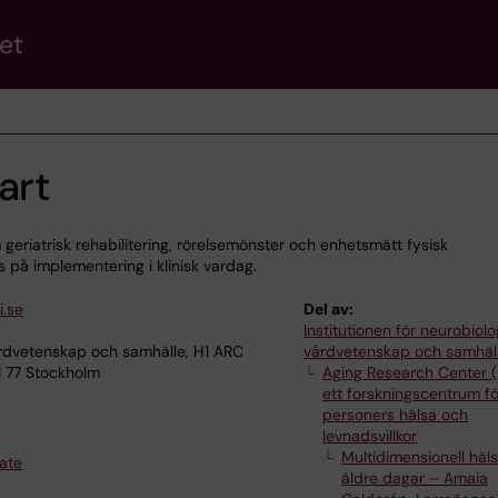
et
art
geriatrisk rehabilitering, rörelsemönster och enhetsmätt fysisk
us på implementering i klinisk vardag.
i.se
Del av:
Institutionen för neurobiolo
årdvetenskap och samhälle, H1 ARC
vårdvetenskap och samhäl
1 77 Stockholm
Aging Research Center 
ett forskningscentrum fö
personers hälsa och
levnadsvillkor
Multidimensionell häl
ate
äldre dagar – Amaia