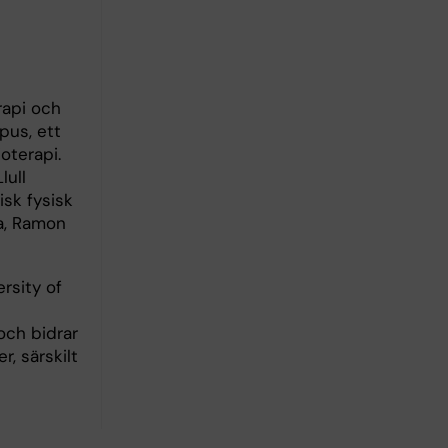
rapi och
pus, ett
oterapi.
lull
sk fysisk
na, Ramon
rsity of
och bidrar
r, särskilt