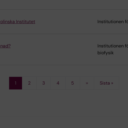
linska Institutet
Institutionen 
llnad?
Institutionen 
biofysik
Current
1
Page
2
Page
3
Page
4
Page
5
Next
››
Last
Sista »
Pagination
page
page
page