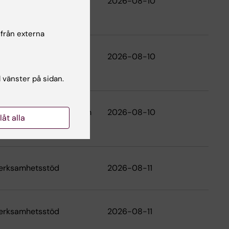
ör mikrobiologi, tumör-
2026-08-10
 från externa
ör onkologi-patologi
2026-08-10
l vänster på sidan.
för molekylär medicin och
2026-08-10
llåt alla
erksamhetsstöd
2026-08-11
erksamhetsstöd
2026-08-11