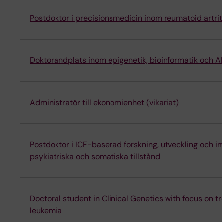
Postdoktor i precisionsmedicin inom reumatoid artrit,
Doktorandplats inom epigenetik, bioinformatik och A
Administratör till ekonomienhet (vikariat)
Postdoktor i ICF-baserad forskning, utveckling och i
psykiatriska och somatiska tillstånd
Doctoral student in Clinical Genetics with focus on 
leukemia