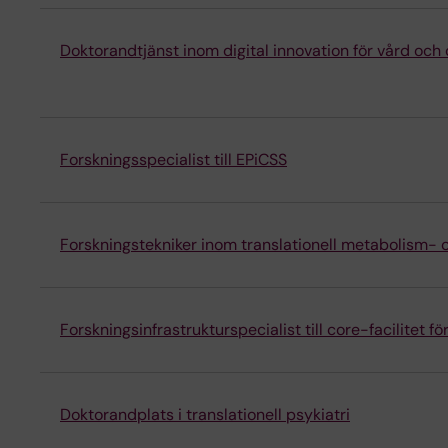
Doktorandtjänst inom digital innovation för vård o
Forskningsspecialist till EPiCSS
Forskningstekniker inom translationell metabolism- o
Forskningsinfrastrukturspecialist till core-facilitet f
Doktorandplats i translationell psykiatri