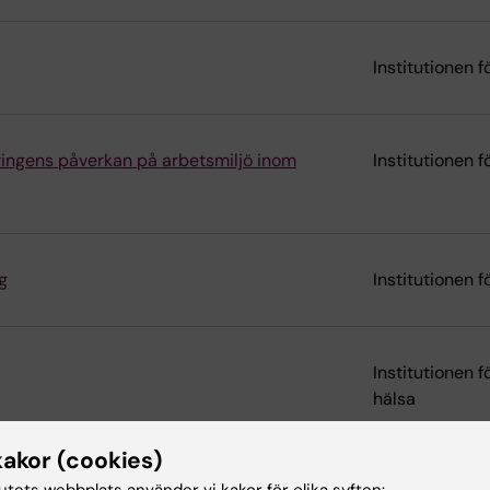
Institutionen 
eringens påverkan på arbetsmiljö inom
Institutionen 
g
Institutionen 
Institutionen 
hälsa
kakor (cookies)
tutets webbplats använder vi kakor för olika syften: