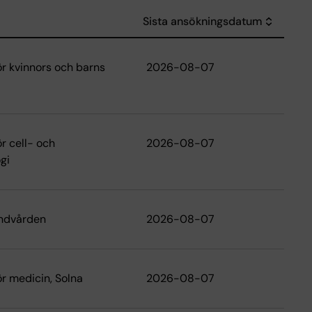
Sista ansökningsdatum
Sort des
för kvinnors och barns
2026-08-07
ör cell- och
2026-08-07
gi
andvården
2026-08-07
ör medicin, Solna
2026-08-07