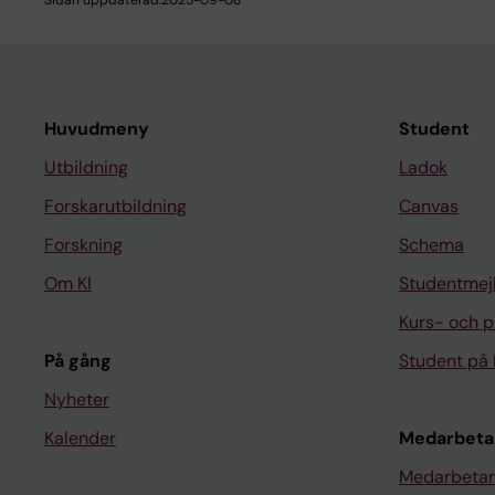
Sidan uppdaterad:
2025-09-08
Huvudmeny
Student
Utbildning
Ladok
Forskarutbildning
Canvas
Forskning
Schema
Om KI
Studentmej
Kurs- och 
På gång
Student på 
Nyheter
Kalender
Medarbeta
Medarbetar