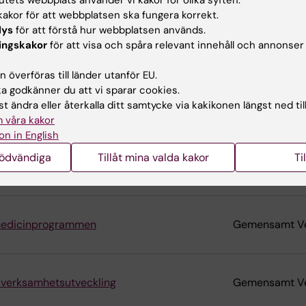
arship)
Institutionen f
akor för att webbplatsen ska fungera korrekt.
och cellbiologi
lys
för att förstå hur webbplatsen används.
ingskakor
för att visa och spåra relevant innehåll och annonser
 överföras till länder utanför EU.
g som lägst specialistläkare vid Karolinska
Institutionen f
 godkänner du att vi sparar cookies.
t ändra eller återkalla ditt samtycke via kakikonen längst ned til
 våra kakor
on in English
nställning som lägst specialistläkare vid
Institutionen 
nödvändiga
Tillåt mina valda kakor
Ti
kirurgi
iomedicinprogrammen
Gemensamt V
h verksamhetsutveckling
Gemensamt V