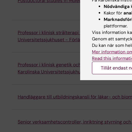
Postdoctoral studies in Molecular Immunology (schol
Nödvändiga
k
Kakor för
ana
Marknadsför
plattformar.
Viss information kan
Professor i klinisk strålterapi förenad med anställnin
Genom att samtycka
Universitetssjukhuset - Förlängd ansökningstid
Du kan när som hels
Mer information om
Read this informati
Professor i klinisk genetik och genomik förenad med a
Tillåt endast 
Karolinska Universitetssjukhuset
Handläggare till utbildningskansli för läkar- och b
Senior verksamhetscontroller, inriktning styrning oc