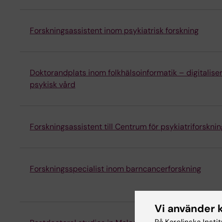
Forskningsassistent inom psykiatrisk forskning
Doktorandplats inom folkhälsoinformatik – digitalis
psykisk vård
Forskningsassistent till Centrum för psykiatriforsknin
Forskningsspecialist inom barncancerforskning
Vi använder 
På Karolinska Insti